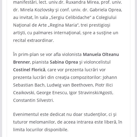
manifestări, lect. univ.dr. Ruxandra Mirea, prof. univ.
dr. Mirela Kozlovsky și conf. univ. dr. Gabriela Oprea,
au invitat, în sala „Sergiu Celibidache“ a Colegiului
Naţional de Arte „Regina Maria“, trei prestigioși
artiști, cu palmares internațional, spre a susține un
recital extraordinar.
În prim-plan se vor afla violonista
Manuela Olteanu
Brenner
, pianista
Sabina Oprea
și violoncelistul
Costinel Florică
, care vor prezenta lucrări vor
prezenta lucrări din creația compozitorilor: Johann
Sebastian Bach, Ludwig van Beethoven, Piotr Ilici
Ceaikovski, George Enescu, Igor Stravinski/Agosti,
Constantin Silvestri.
Evenimentul este dedicat nu doar studenților, ci și
tuturor melomanilor, de aceea intrarea este liberă, în
limita locurilor disponibile.