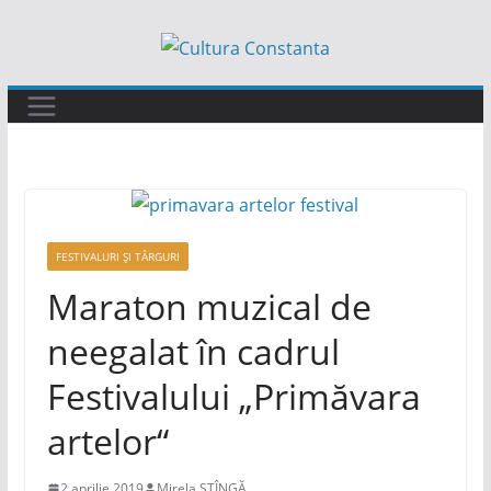
Sari
la
conținut
FESTIVALURI ȘI TÂRGURI
Maraton muzical de
neegalat în cadrul
Festivalului „Primăvara
artelor“
2 aprilie 2019
Mirela STÎNGĂ