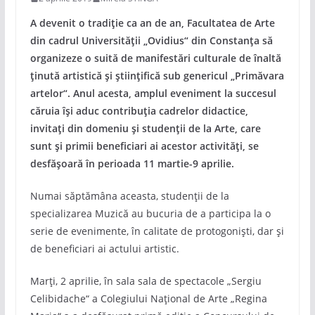
A devenit o tradiție ca an de an, Facultatea de Arte
din cadrul Universității „Ovidius“ din Constanța să
organizeze o suită de manifestări culturale de înaltă
ținută artistică și științifică sub genericul „Primăvara
artelor“. Anul acesta, amplul eveniment la succesul
căruia își aduc contribuția cadrelor didactice,
invitați din domeniu și studenții de la Arte, care
sunt și primii beneficiari ai acestor activități, se
desfășoară în perioada 11 martie-9 aprilie.
Numai săptămâna aceasta, studenții de la
specializarea Muzică au bucuria de a participa la o
serie de evenimente, în calitate de protogoniști, dar și
de beneficiari ai actului artistic.
Marți, 2 aprilie, în sala sala de spectacole „Sergiu
Celibidache“ a Colegiului Naţional de Arte „Regina