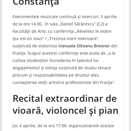
Constanța
Evenimentele muzicale continuă și miercuri, 3 aprilie,
de la ora 14.00, în sala „Daniel Sărăcescu” (C2) a
Facultății de Arte, cu conferința „Réveillez le violon
qui est en vous“ / „Trezirea viorii interioare“,
susținută de violonista M
anuela Olteanu Brenner
din
Franța. Scopul acestrei conferințe este acela de „a le
cultiva studenților încrederea în talentul lor,
angajamentul și voința susținută de studiu tenace
precum și responsabilitatea pe drumul ales,
cunoașterea vieții artistice profesioniste din Franța“.
Recital extraordinar de
vioară, violoncel și pian
Joi, 4 aprilie, de la ora 17.00, organizatoarele acestor