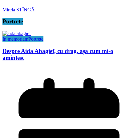
Mirela STÎNGĂ
Portrete
In memoriam
Portrete
Despre Aida Abagief, cu drag, așa cum mi-o
amintesc