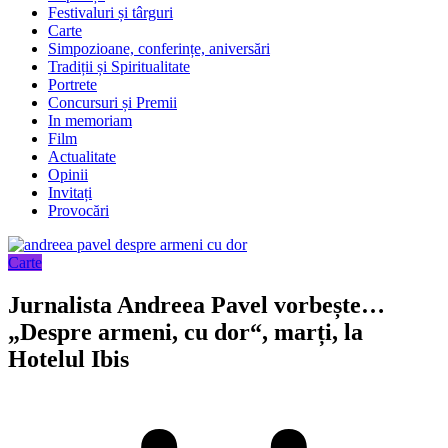
Festivaluri și târguri
Carte
Simpozioane, conferințe, aniversări
Tradiții și Spiritualitate
Portrete
Concursuri și Premii
In memoriam
Film
Actualitate
Opinii
Invitați
Provocări
Carte
Jurnalista Andreea Pavel vorbește…
„Despre armeni, cu dor“, marți, la
Hotelul Ibis