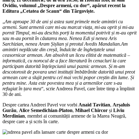
Ovidiu, volumul „Despre armeni, cu dor“, apărut recent la
Editura „Cetatea de Scaun“ din Târgoviște.
„
Am aproape 30 de ani și astea sunt primele mele amintiri cu
armeni. Sunt armenii care mi-au marcat viața, mi-au oprit și mi-au
pornit Timpul, mi-au deschis porți la momentul potrivit și m-au oprit
sau m-au pornit în căutarea mea. Nenea Edi și nenea Aris
Sarchizian, nenea Aram Șișlian și preotul Avedis Mandalian.Am
amintiri neplăcute din creșă, îndulcite de înghețatele unui
ceasornicar armean. Am absolvit un liceu elitist de matematică –
informatică, cu norocul de a face literatură în cenacluri la care
participam datorită înțelepciunii unui paznic armean. Și m-am
descotorosit de povara unei instituții îmbătrânite datorită unui preot
armean care a slujit pentru cel mai vechi popor creștin din lume. Și
pentru mine. Asta este povestea mea și a armenilor care s-au
refugiat în țara mea
“, scrie Andreea Pavel, care între timp a împlinit
30 de ani.
Despre cartea Andreei Pavel vor vorbi
Anaid Tavitian
,
Arșaluis
Gurău
,
Alice Semedichian-Platon
,
Mihael Chircor
și
Liviu
Merdinian
, membri ai comunității armene de la Marea Neagră,
despre care a și scris în carte.