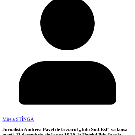
Mirela STÎNGĂ
Jurnalista Andreea Pavel de la ziarul „Info Sud-Est“ va lansa
marți, 11 decembrie, de la ora 16.30, la Hotelul Ibis, în sala