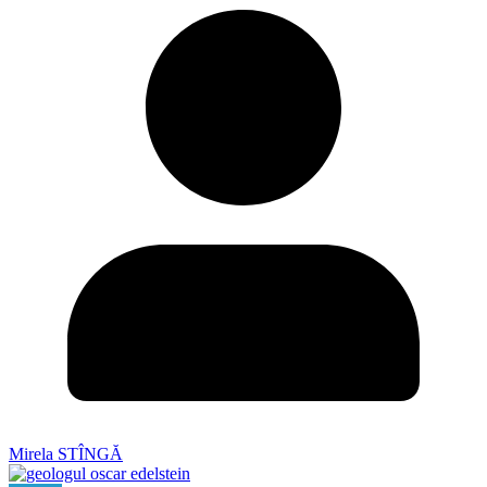
Mirela STÎNGĂ