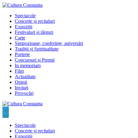
Sari
la
Spectacole
conținut
Concerte și recitaluri
Expoziții
Festivaluri și târguri
Carte
Simpozioane, conferințe, aniversări
Tradiții și Spiritualitate
Portrete
Concursuri și Premii
In memoriam
Film
Actualitate
Opinii
Invitați
Provocări
Spectacole
Concerte și recitaluri
Expoziții