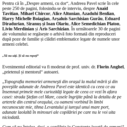
Pentru că în „Despre armeni, cu dor“, Andreea Pavel scrie în cele
peste 250 de pagini, folosindu-se de interviu, despre
Anaid
Tavitian
,
Mihael Chircor
,
Alice Altunian
,
Azaduhi Benlian
,
Harry Michelle Boiagian
,
Arșaluis Sarchisian Gurău
,
Eduard
Diradurian
,
Siranuș și Ioan Olariu
,
Alice Semedichian Platon
,
Liviu Merdinian
și
Aris Sarchizian
. În următoarele 30 de pagini
ale volumului se regăsește o arhivă foto formată din reproduceri
după poze de familie și clădiri emblematice legate de numele unor
armeni celebri.
„Să nu uiţi. Şi să nu repeţi
“
Evenimentul editorial va fi moderat de prof. univ. dr.
Florin Anghel
,
„prietenul și mentorul“ autoarei.
„
Topografia memoriei armeneşti din oraşul la malul mării şi din
poveştile adunate de Andreea Pavel este identică cu ceea ce au
însemnat primele mele curiozităţi legate de ceea ce vezi în afara
casei: strada Ştefan cel Mare, casele îngrijite până la detaliu de pe
arterele din centrul oraşului, cu oameni vorbind în limbi
necunoscute mie, tihna Levantului şi iureşul unui mare port,
adunate laolaltă în mirosuri ale copilăriei pe care nu le voi uita
niciodată.
Cum să nu înţeleg, deci, o copilărie la Constanţa legată de armeni?