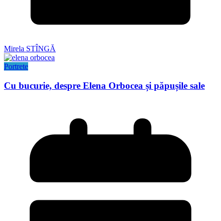
Mirela STÎNGĂ
Portrete
Cu bucurie, despre Elena Orbocea și păpușile sale