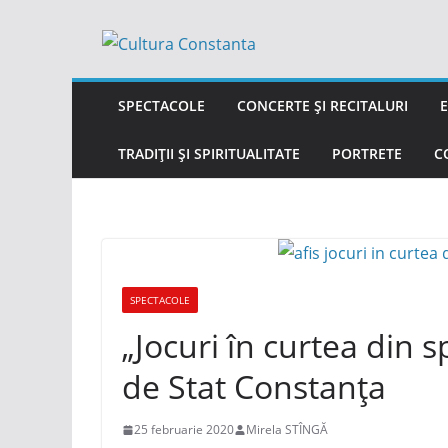
Sari
la
conținut
SPECTACOLE
CONCERTE ȘI RECITALURI
E
TRADIȚII ȘI SPIRITUALITATE
PORTRETE
C
SPECTACOLE
„Jocuri în curtea din s
de Stat Constanţa
25 februarie 2020
Mirela STÎNGĂ