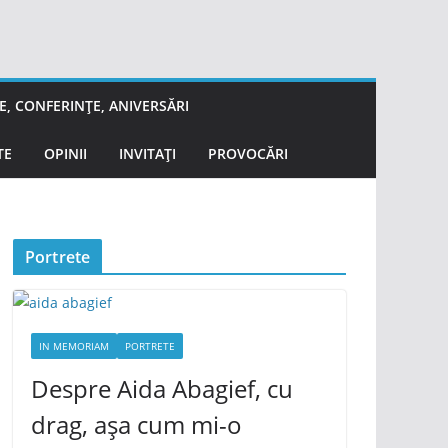
, CONFERINȚE, ANIVERSĂRI
TE
OPINII
INVITAȚI
PROVOCĂRI
Portrete
IN MEMORIAM
PORTRETE
Despre Aida Abagief, cu
drag, așa cum mi-o