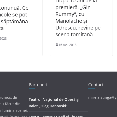
După 10 ani de la
premieră, „Gin
continuă. Ce
Rummy“, cu
cole se pot
Manolache și
 săptămâna
Udrescu, revine pe
ta
scena tomitană
 2023
16 mai 2018
Parteneri
Contact
frumos, din
mirela.stinga@
Teatrul Național de Operă și
au făcut din
Balet „Oleg Danovski”
în lumina scenei,
tiții, în ateliere
Teatrul pentru Copii și Tineret