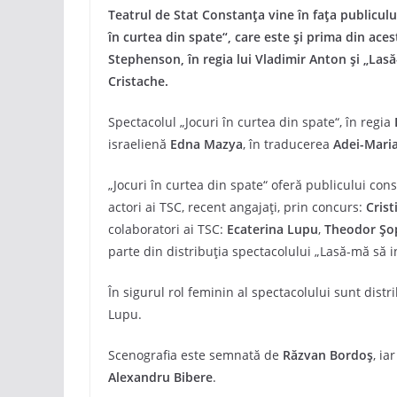
Teatrul de Stat Constanţa vine în fața publicului
în curtea din spate“, care este și prima din ac
Stephenson, în regia lui Vladimir Anton și „Lasă-
Cristache.
Spectacolul „Jocuri în curtea din spate“, în regia
israelienă
Edna Mazya
, în traducerea
Adei-Maria
„Jocuri în curtea din spate“ oferă publicului cons
actori ai TSC, recent angajați, prin concurs:
Crist
colaboratori ai TSC:
Ecaterina Lupu
,
Theodor Șo
parte din distribuția spectacolului „Lasă-mă să i
În sigurul rol feminin al spectacolului sunt distri
Lupu.
Scenografia este semnată de
Răzvan Bordoș
, ia
Alexandru Bibere
.