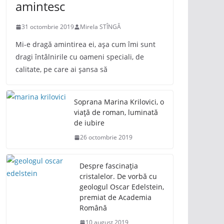
amintesc
31 octombrie 2019
Mirela STÎNGĂ
Mi-e dragă amintirea ei, așa cum îmi sunt
dragi întâlnirile cu oameni speciali, de
calitate, pe care ai șansa să
Soprana Marina Krilovici, o
viață de roman, luminată
de iubire
26 octombrie 2019
Despre fascinația
cristalelor. De vorbă cu
geologul Oscar Edelstein,
premiat de Academia
Română
10 august 2019