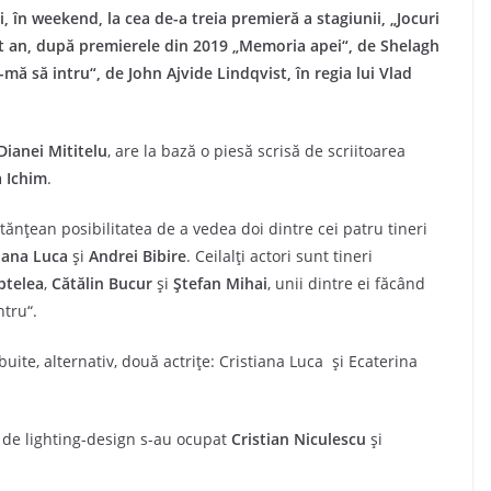
, în weekend, la cea de-a treia premieră a stagiunii, „Jocuri
est an, după premierele din 2019 „Memoria apei“, de Shelagh
mă să intru“, de John Ajvide Lindqvist, în regia lui Vlad
Dianei Mititelu
, are la bază o piesă scrisă de scriitoarea
 Ichim
.
tănțean posibilitatea de a vedea doi dintre cei patru tineri
iana Luca
și
Andrei Bibire
. Ceilalți actori sunt tineri
ptelea
,
Cătălin Bucur
și
Ștefan Mihai
, unii dintre ei făcând
ntru“.
buite, alternativ, două actrițe: Cristiana Luca și Ecaterina
r de lighting-design s-au ocupat
Cristian Niculescu
și