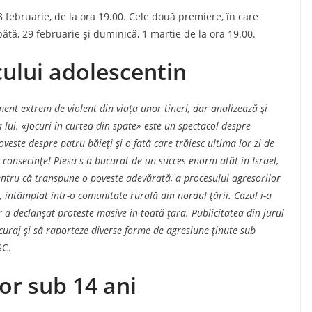
 februarie, de la ora 19.00. Cele două premiere, în care
mbătă, 29 februarie și duminică, 1 martie de la ora 19.00.
cului adolescentin
nt extrem de violent din viața unor tineri, dar analizează și
ui. «Jocuri în curtea din spate» este un spectacol despre
oveste despre patru băieți și o fată care trăiesc ultima lor zi de
ră consecințe! Piesa s-a bucurat de un succes enorm atât în Israel,
 pentru că transpune o poveste adevărată, a procesului agresorilor
, întâmplat într-o comunitate rurală din nordul țării. Cazul i-a
or a declanșat proteste masive în toată țara. Publicitatea din jurul
uraj și să raporteze diverse forme de agresiune ținute sub
SC.
or sub 14 ani