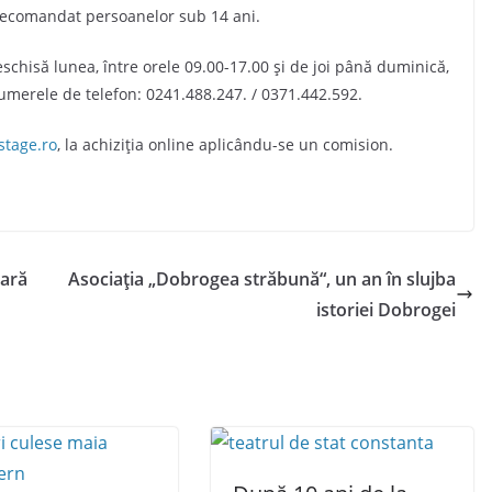
 recomandat persoanelor sub 14 ani.
eschisă lunea, între orele 09.00-17.00 și de joi până duminică,
 numerele de telefon: 0241.488.247. / 0371.442.592.
stage.ro
, la achiziția online aplicându-se un comision.
lară
Asociația „Dobrogea străbună“, un an în slujba
istoriei Dobrogei