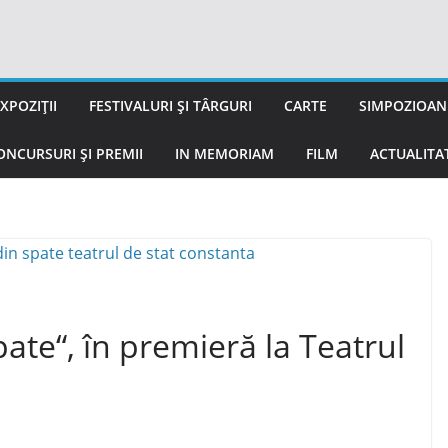
XPOZIȚII
FESTIVALURI ȘI TÂRGURI
CARTE
SIMPOZIOANE
ONCURSURI ȘI PREMII
IN MEMORIAM
FILM
ACTUALITA
pate“, în premieră la Teatrul