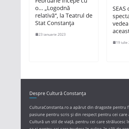
Februarie începe cu
o… „Logodnă
SEAS 
relativă“, la Teatrul de
specta
Stat Constanța
vedea
aceas
23 ianuarie 2023
19 iulie
Despre Cultură Constanța
CulturaConstanta.ro a apărut din dragoste pentru 
pasiune pentru scris și din respect pentru cei care 
Cultură un stil de viață, pentru cei care strălucesc 
ca și pentru cei care trudesc în culise, în săli de repe