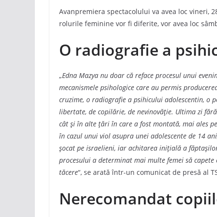
Avanpremiera spectacolului va avea loc vineri, 28
rolurile feminine vor fi diferite, vor avea loc sâ
O radiografie a psihi
„
Edna Mazya nu doar că reface procesul unui evenime
mecanismele psihologice care au permis producerea l
cruzime, o radiografie a psihicului adolescentin, o p
libertate, de copilărie, de nevinovăție. Ultima zi fă
cât și în alte țări în care a fost montată, mai ales
în cazul unui viol asupra unei adolescente de 14 ani
șocat pe israelieni, iar achitarea inițială a făptașil
procesului a determinat mai multe femei să capete c
tăcere
“, se arată într-un comunicat de presă al T
Nerecomandat copiil