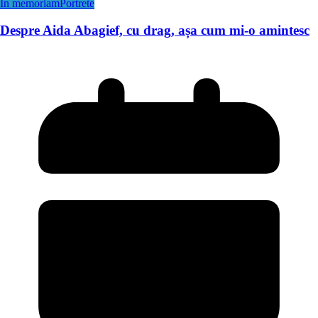
In memoriam
Portrete
Despre Aida Abagief, cu drag, așa cum mi-o amintesc