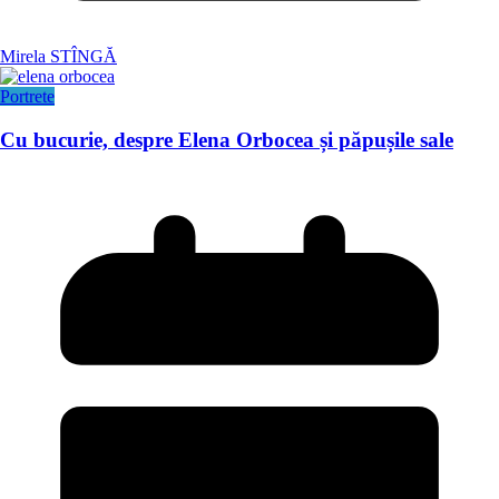
Mirela STÎNGĂ
Portrete
Cu bucurie, despre Elena Orbocea și păpușile sale