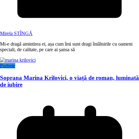
Mirela STÎNGĂ
Mi-e dragă amintirea ei, așa cum îmi sunt dragi întâlnirile cu oameni
speciali, de calitate, pe care ai șansa să
Portrete
Soprana Marina Krilovici, o viață de roman, luminată
de iubire