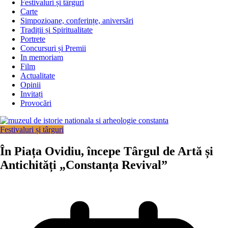
Festivaluri și târguri
Carte
Simpozioane, conferințe, aniversări
Tradiții și Spiritualitate
Portrete
Concursuri și Premii
In memoriam
Film
Actualitate
Opinii
Invitați
Provocări
Festivaluri și târguri
În Piața Ovidiu, începe Târgul de Artă și
Antichități „Constanța Revival”