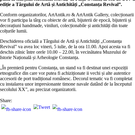
ediție a Târgului de Artă și Antichități „Constanța Revival”.
Conform organizatorilor, ArtAntik.ro & ArtAntik Gallery, colecționarii
vor fi participa la târg cu obiecte de artă, bijuterii de epocă, bijuterii și
decorațiuni handmade, viniluri, colecționabile și antichități din toate
colțurile lumii.
Deschiderea oficială a Târgului de Artă și Antichități „Constanța
Revival” va avea loc vineri, 5 iulie, de la ora 11.00. Apoi acesta va fi
deschis zilnic între orele 10.00 – 22.00, în vecinătatea Muzeului de
Istorie Națională și Arheologie Constanța.
„În premieră pentru Constanța, un stand va fi destinat unei expoziții
etnografice din care vor putea fi achiziționate ii vechi și alte autentice
accesorii de port tradițional românesc. Decorul tematic va fi completat
cu instalarea unor impresionante timone navale datând de la începutul
secolului XX”, au precizat organizatorii.
Share: