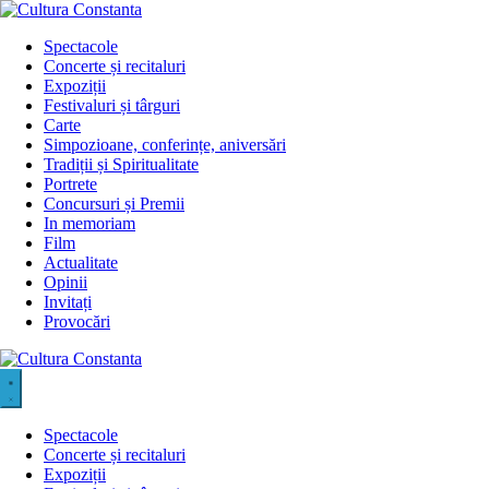
Sari
la
Spectacole
conținut
Concerte și recitaluri
Expoziții
Festivaluri și târguri
Carte
Simpozioane, conferințe, aniversări
Tradiții și Spiritualitate
Portrete
Concursuri și Premii
In memoriam
Film
Actualitate
Opinii
Invitați
Provocări
Spectacole
Concerte și recitaluri
Expoziții