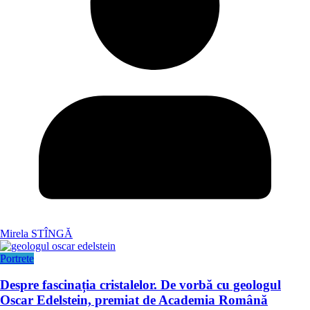
Mirela STÎNGĂ
Portrete
Despre fascinația cristalelor. De vorbă cu geologul
Oscar Edelstein, premiat de Academia Română