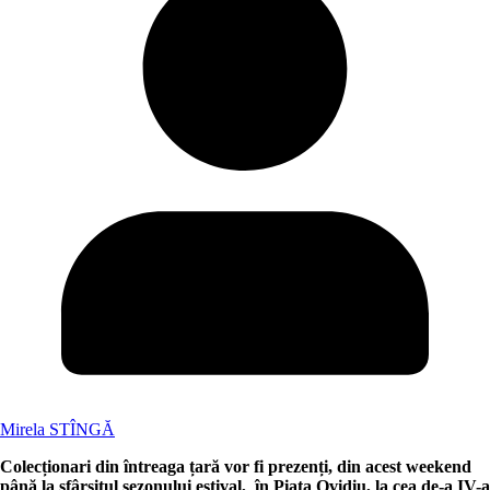
Mirela STÎNGĂ
Colecționari din întreaga țară vor fi prezenți, din acest weekend
până la sfârșitul sezonului estival, în Piața Ovidiu, la cea de-a IV-a