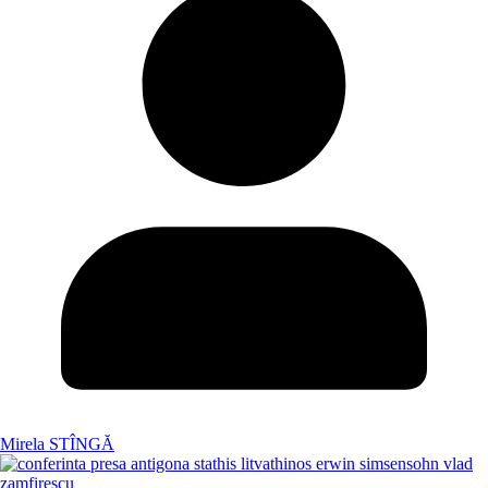
Mirela STÎNGĂ