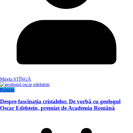
Mirela STÎNGĂ
Portrete
Despre fascinația cristalelor. De vorbă cu geologul
Oscar Edelstein, premiat de Academia Română