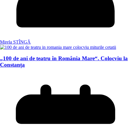
Mirela STÎNGĂ
„100 de ani de teatru în România Mare“. Colocviu la
Constanța