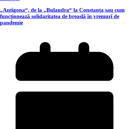
„Antigona“, de la „Bulandra“ la Constanța sau cum
funcționează solidaritatea de breaslă în vremuri de
pandemie