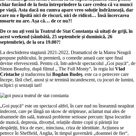
chiar furând de la fosta întreprindere la care credea că va munci
pe viață. Asta dacă nu cumva apare vreo soluție îndrăzneață, dar
care nu e lipsită nici de riscuri, nici de ridicol… Însă încercarea
moarte nu are. Așa că… de ce nu?!
De ce nu ați veni la Teatrul de Stat Constanța să uitați de griji, în
acest weekend (sâmbătă, 25 septembrie și duminică, 26
septembrie), de la ora 19.00?!
La deschiderea stagiunii 2021-2022, Dramaticul de la Marea Neagră
propune publicului, în premieră, o comedie amară care spre final
devine efervescentă. Pentru că, într-adevăr spectacolul „Goi pușcă“, de
Simon Beaufoy, după filmul „ The Full Monty“, în regia lui
Vlad
Cristache
și traducerea lui
Bogdan Budeș
, este ca o petrecere care
începe, fără chef, anost și se termină incandescent, cu jocuri de lumini,
sclipici și senzații tari!
„Goi pușcă“ este un spectacol altfel, în care nud nu înseamnă neapărat
indecent, care pe lângă un skow de striptease, aclamat mai ales de
doamnele din sală, tratează probleme serioase precum: lipsa locurilor
de muncă, depresia, divorțul, relațiile dintre copii și părinții lor
despărțiți, frica de eșec, minciuna, criza de identitate. Acțiunea se
petrece în Sheffield, Anglia, în timpul guvernării „doamnei de fier“,