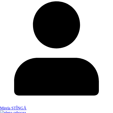
Mirela STÎNGĂ