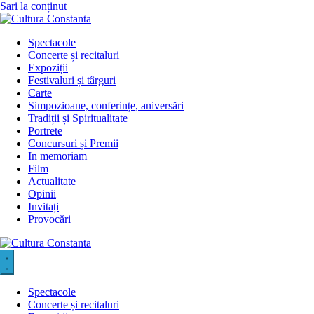
Sari la conținut
Spectacole
Concerte și recitaluri
Expoziții
Festivaluri și târguri
Carte
Simpozioane, conferințe, aniversări
Tradiții și Spiritualitate
Portrete
Concursuri și Premii
In memoriam
Film
Actualitate
Opinii
Invitați
Provocări
Spectacole
Concerte și recitaluri