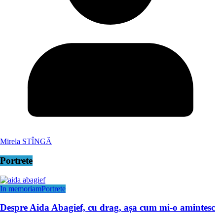
Mirela STÎNGĂ
Portrete
In memoriam
Portrete
Despre Aida Abagief, cu drag, așa cum mi-o amintesc