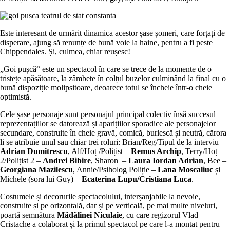
Este interesant de urmărit dinamica acestor șase șomeri, care forțați de
disperare, ajung să renunțe de bună voie la haine, pentru a fi peste
Chippendales. Și, culmea, chiar reușesc!
„Goi pușcă“ este un spectacol în care se trece de la momente de o
tristețe apăsătoare, la zâmbete în colțul buzelor culminând la final cu o
bună dispoziție molipsitoare, deoarece totul se încheie într-o cheie
optimistă.
Cele șase personaje sunt personajul principal colectiv însă succesul
reprezentațiilor se datorează și aparițiilor sporadice ale personajelor
secundare, construite în cheie gravă, comică, burlescă și neutră, cărora
li se atribuie unul sau chiar trei roluri: Brian/Reg/Tipul de la interviu –
Adrian Dumitrescu
, Alf/Hoț /Polițist –
Remus Archip
, Terry/Hoț
2/Polițist 2 –
Andrei Bibire
, Sharon –
Laura Iordan Adrian
, Bee –
Georgiana Mazilescu
, Annie/Psiholog Poliție –
Lana Moscaliuc
și
Michele (sora lui Guy) –
Ecaterina Lupu/Cristiana Luca
.
Costumele și decorurile spectacolului, interșanjabile la nevoie,
construite și pe orizontală, dar și pe verticală, pe mai multe niveluri,
poartă semnătura
Mădălinei Niculaie
, cu care regizorul Vlad
Cristache a colaborat și la primul spectacol pe care l-a montat pentru