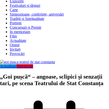
Expoziții
Festivaluri și târguri
Carte
Simpozioane, conferințe, aniversări
Tradiții și Spiritualitate
Portrete
Concursuri și Premii
In memoriam
Film
Actualitate
Opinii
Invitați
Provocări
Actualitate
Spectacole
„Goi pușcă“ – angoase, sclipici și senzații
tari, pe scena Teatrului de Stat Constanța