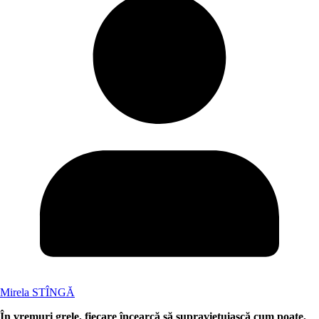
Mirela STÎNGĂ
În vremuri grele, fiecare încearcă să supraviețuiască cum poate,