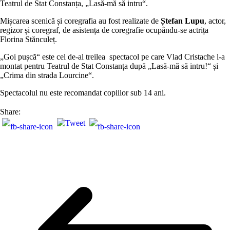
Teatrul de Stat Constanța, „Lasă-mă să intru“.
Mișcarea scenică și coregrafia au fost realizate de
Ștefan Lupu
, actor,
regizor și coregraf, de asistența de coregrafie ocupându-se actrița
Florina Stănculeț.
„Goi pușcă“ este cel de-al treilea spectacol pe care Vlad Cristache l-a
montat pentru Teatrul de Stat Constanța după „Lasă-mă să intru!“ și
„Crima din strada Lourcine“.
Spectacolul nu este recomandat copiilor sub 14 ani.
Share: