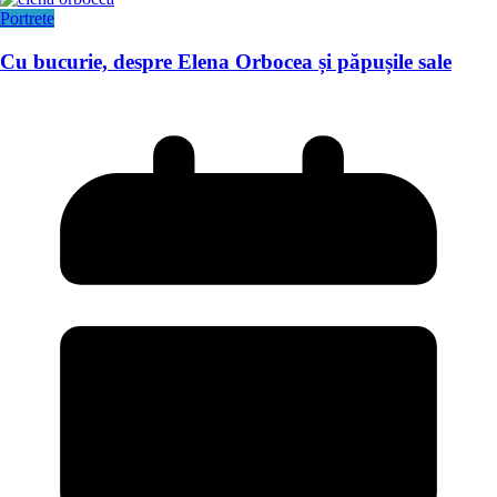
Portrete
Cu bucurie, despre Elena Orbocea și păpușile sale