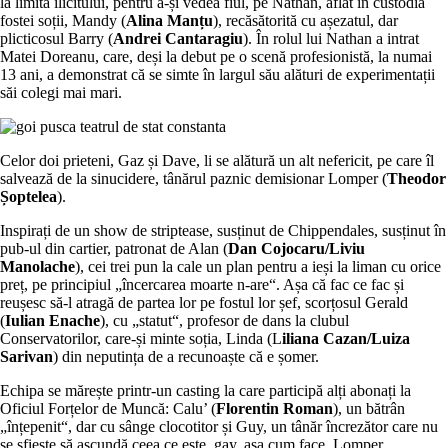
la limita ilicitului, pentru a-și vedea fiul, pe Nathan, aflat în custodia
fostei soții, Mandy (
Alina Manțu
), recăsătorită cu așezatul, dar
plicticosul Barry (
Andrei Cantaragiu
). În rolul lui Nathan a intrat
Matei Doreanu, care, deși la debut pe o scenă profesionistă, la numai
13 ani, a demonstrat că se simte în largul său alături de experimentații
săi colegi mai mari.
Celor doi prieteni, Gaz și Dave, li se alătură un alt nefericit, pe care îl
salvează de la sinucidere, tânărul paznic demisionar Lomper (
Theodor
Șoptelea
).
Inspirați de un show de striptease, susținut de Chippendales, susținut în
pub-ul din cartier, patronat de Alan (
Dan Cojocaru/Liviu
Manolache
), cei trei pun la cale un plan pentru a ieși la liman cu orice
preț, pe principiul „încercarea moarte n-are“. Așa că fac ce fac și
reușesc să-l atragă de partea lor pe fostul lor șef, scorțosul Gerald
(
Iulian Enache
), cu „statut“, profesor de dans la clubul
Conservatorilor, care-și minte soția, Linda (L
iliana Cazan/Luiza
Sarivan
) din neputința de a recunoaște că e șomer.
Echipa se mărește printr-un casting la care participă alți abonați la
Oficiul Forțelor de Muncă: Calu’ (
Florentin Roman
), un bătrân
„înțepenit“, dar cu sânge clocotitor și Guy, un tânăr încrezător care nu
se sfiește să ascundă ceea ce este, gay, așa cum face, Lomper.