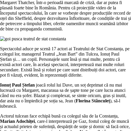
Margaret Thatcher, într-o perioadă marcată de criză, dar ar putea fi
plasată foarte bine în România. Pentru că proiecțiile video de la
începutul spectacolului, în care se vorbește despre producțiile record de
oțel din Sheffield, despre dezvoltarea înfloritoare, de condițiile de trai și
de petrecere a timpului liber, oferite oamenilor muncii seamănă izbitor
de bine cu propaganda comunistă.
Spectacolul aduce pe scenă 17 actori ai Teatrului de Stat Constanța, pe
colegul lor, managerul Teatrul „Jean Bart” din Tulcea, Ionuț Paul
Ștefan și… un copil. Personajele sunt însă și mai multe, pentru că
există actori care, în același spectacol, interpretează mai multe roluri
secundare. Există însă și roluri pe care sunt distribuiți doi actori, care
pot fi văzuți, evident, în reprezentații diferite.
Ionuț Paul Ștefan
joacă rolul lui Dave, un soț deprimat că nu mai
lucrează cu Margaret, macaraua sa de șapte tone pe care lucra atunci
când nu era șofer. Blazat și complexat, se simte oricum, gras și inutil,
dar asta nu o împiedică pe soția sa, Jean (
Florina Stănculeț
), să-l
iubească.
Actorul tulcean face echipă bună cu colegul său de la Constanța,
Marian Adochiței
, care-l interpretează pe Gaz, fostul coleg de muncă
și actualul prieten de suferință, despărțit de soție și dornic să facă orice,