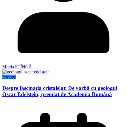
Mirela STÎNGĂ
Portrete
Despre fascinația cristalelor. De vorbă cu geologul
Oscar Edelstein, premiat de Academia Română