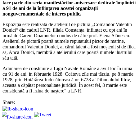
face parte din seria manifestărilor aniversare dedicate împlinirii
a 91 de ani de la înființarea acestei organizații
nonguvernamentale de interes public.
Expoziția este realizată de atelierul de pictură „Comandor Valentin
Donici“ din cadrul LNR, filiala Constanța, înființat cu opt ani în
urmă de Careul Doamnelor condus de către prof. Elena Stănescu.
Atelierul de pictură poartă numele reputatului pictor de marine,
comandorul Valentin Donici, al cărui talent a fost moștenit și de fiica
sa, Anca Donici, membră a atelierului care poartă numele ilustrului
său tată.
Adunarea de constituire a Ligii Navale Române a avut loc în urmă
cu 91 de ani, în februarie 1928. Ccâteva zile mai târziu, pe 8 martie
1928, prin Hotărârea Judecătorească nr. 6728 a Tribunalului Ilfov,
aceasta a căpătat personalitate juridică. În acest fel, 8 martie este
considerată a fi „ziua de naștere“ a LNR.
Share: