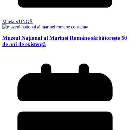
Mirela STÎNGĂ
Muzeul Național al Marinei Române sărbătorește 50
de ani de existență