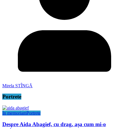
Mirela STÎNGĂ
Portrete
In memoriam
Portrete
Despre Aida Abagief, cu drag, așa cum mi-o