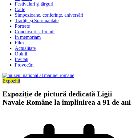
Festivaluri și târguri
Carte
Simpozioane, conferințe, aniversări
Tradiții și Spiritualitate
Portrete
Concursuri și Premii
In memoriam
Film
Actualitate
Opinii
Invitați
Provocări
Expoziții
Expoziție de pictură dedicată Ligii
Navale Române la împlinirea a 91 de ani