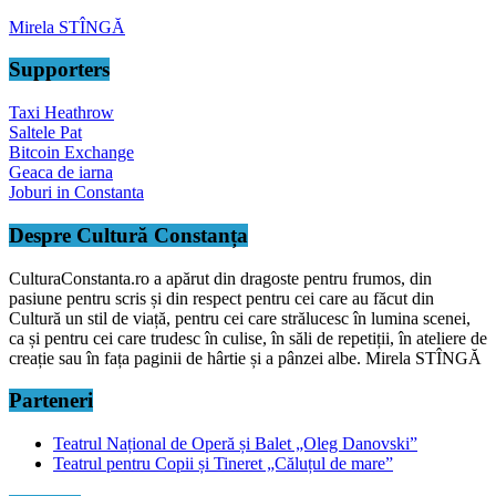
Mirela STÎNGĂ
Supporters
Taxi Heathrow
Saltele Pat
Bitcoin Exchange
Geaca de iarna
Joburi in Constanta
Despre Cultură Constanța
CulturaConstanta.ro a apărut din dragoste pentru frumos, din
pasiune pentru scris și din respect pentru cei care au făcut din
Cultură un stil de viață, pentru cei care strălucesc în lumina scenei,
ca și pentru cei care trudesc în culise, în săli de repetiții, în ateliere de
creație sau în fața paginii de hârtie și a pânzei albe. Mirela STÎNGĂ
Parteneri
Teatrul Național de Operă și Balet „Oleg Danovski”
Teatrul pentru Copii și Tineret „Căluțul de mare”