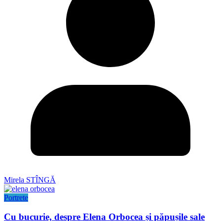
Mirela STÎNGĂ
Portrete
Cu bucurie, despre Elena Orbocea și păpușile sale