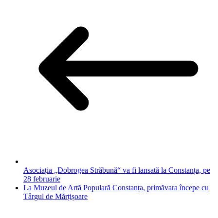
Asociația „Dobrogea Străbună“ va fi lansată la Constanța, pe
28 februarie
La Muzeul de Artă Populară Constanța, primăvara începe cu
Târgul de Mărțișoare