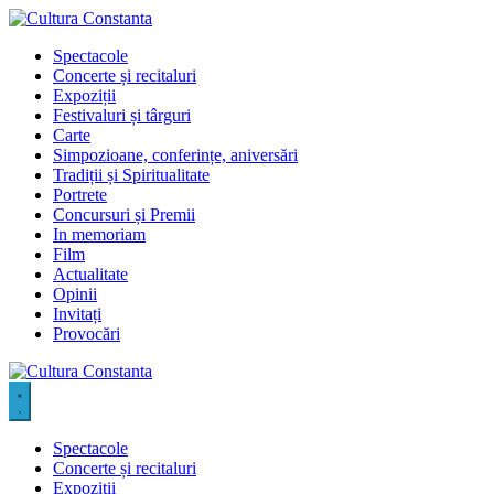
Sari
la
Spectacole
conținut
Concerte și recitaluri
Expoziții
Festivaluri și târguri
Carte
Simpozioane, conferințe, aniversări
Tradiții și Spiritualitate
Portrete
Concursuri și Premii
In memoriam
Film
Actualitate
Opinii
Invitați
Provocări
Spectacole
Concerte și recitaluri
Expoziții