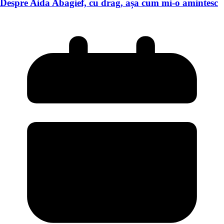
Despre Aida Abagief, cu drag, așa cum mi-o amintesc