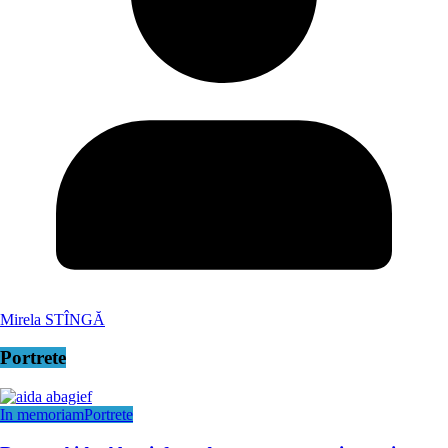
Mirela STÎNGĂ
Portrete
In memoriam
Portrete