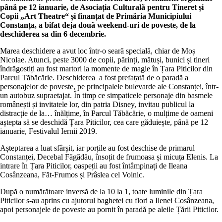
până pe 12 ianuarie, de Asociația Culturală pentru Tineret și
Copii „Art Theatre“ și finanțat de Primăria Municipiului
Constanța, a bifat deja două weekend-uri de poveste, de la
deschiderea sa din 6 decembrie.
Marea deschidere a avut loc într-o seară specială, chiar de Moș
Nicolae. Atunci, peste 3000 de copii, părinți, mătuși, bunici și tineri
îndrăgostiți au fost martori la momente de magie în Țara Piticilor din
Parcul Tăbăcărie. Deschiderea a fost prefațată de o paradă a
personajelor de poveste, pe principalele bulevarde ale Constanței, într-
un autobuz supraetajat. În timp ce simpaticele personaje din basmele
românești și invitatele lor, din patria Disney, invitau publicul la
distracție de la… înălțime, în Parcul Tăbăcărie, o mulțime de oameni
aștepta să se deschidă Țara Piticilor, cea care găduiește, până pe 12
ianuarie, Festivalul Iernii 2019.
Așteptarea a luat sfârșit, iar porțile au fost deschise de primarul
Constanței, Decebal Făgădău, însoțit de frumoasa și micuța Elenis. La
intrare în Țara Piticilor, oaspeții au fost întâmpinați de Ileana
Cosânzeana, Făt-Frumos și Prâslea cel Voinic.
După o numărătoare inversă de la 10 la 1, toate luminile din Țara
Piticilor s-au aprins cu ajutorul baghetei cu flori a Ilenei Cosânzeana,
apoi personajele de poveste au pornit în paradă pe aleile Țării Piticilor.