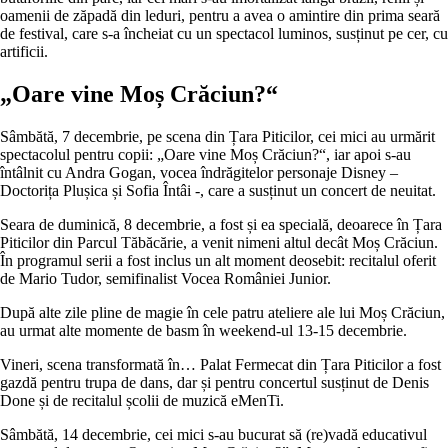
oamenii de zăpadă din leduri, pentru a avea o amintire din prima seară
de festival, care s-a încheiat cu un spectacol luminos, susținut pe cer, cu
artificii.
„Oare vine Moș Crăciun?“
Sâmbătă, 7 decembrie, pe scena din Țara Piticilor, cei mici au urmărit
spectacolul pentru copii: „Oare vine Moș Crăciun?“, iar apoi s-au
întâlnit cu Andra Gogan, vocea îndrăgitelor personaje Disney –
Doctorița Plușica și Sofia Întâi -, care a susținut un concert de neuitat.
Seara de duminică, 8 decembrie, a fost și ea specială, deoarece în Țara
Piticilor din Parcul Tăbăcărie, a venit nimeni altul decât Moș Crăciun.
În programul serii a fost inclus un alt moment deosebit: recitalul oferit
de Mario Tudor, semifinalist Vocea României Junior.
După alte zile pline de magie în cele patru ateliere ale lui Moș Crăciun,
au urmat alte momente de basm în weekend-ul 13-15 decembrie.
Vineri, scena transformată în… Palat Fermecat din Țara Piticilor a fost
gazdă pentru trupa de dans, dar și pentru concertul susținut de Denis
Done și de recitalul școlii de muzică eMenTi.
Sâmbătă, 14 decembrie, cei mici s-au bucurat să (re)vadă educativul