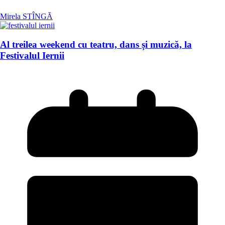
Mirela STÎNGĂ
Al treilea weekend cu teatru, dans și muzică, la
Festivalul Iernii