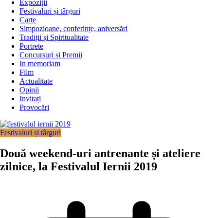
Expoziții
Festivaluri și târguri
Carte
Simpozioane, conferințe, aniversări
Tradiții și Spiritualitate
Portrete
Concursuri și Premii
In memoriam
Film
Actualitate
Opinii
Invitați
Provocări
Festivaluri și târguri
Două weekend-uri antrenante și ateliere
zilnice, la Festivalul Iernii 2019