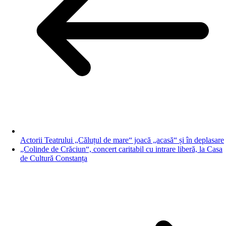
Actorii Teatrului „Căluțul de mare“ joacă „acasă“ și în deplasare
„Colinde de Crăciun“, concert caritabil cu intrare liberă, la Casa
de Cultură Constanța