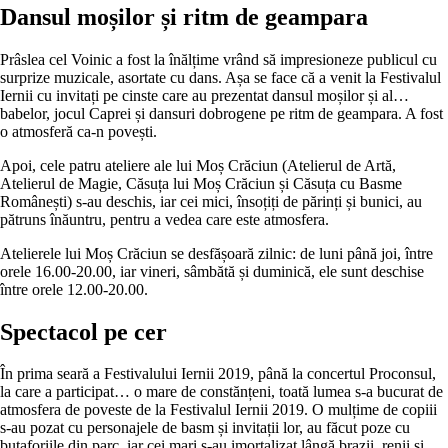
Dansul moșilor și ritm de geampara
Prâslea cel Voinic a fost la înălțime vrând să impresioneze publicul cu
surprize muzicale, asortate cu dans. Așa se face că a venit la Festivalul
Iernii cu invitați pe cinste care au prezentat dansul moșilor și al…
babelor, jocul Caprei și dansuri dobrogene pe ritm de geampara. A fost
o atmosferă ca-n povești.
Apoi, cele patru ateliere ale lui Moș Crăciun (Atelierul de Artă,
Atelierul de Magie, Căsuța lui Moș Crăciun și Căsuța cu Basme
Românești) s-au deschis, iar cei mici, însoțiți de părinți și bunici, au
pătruns înăuntru, pentru a vedea care este atmosfera.
Atelierele lui Moș Crăciun se desfășoară zilnic: de luni până joi, între
orele 16.00-20.00, iar vineri, sâmbătă și duminică, ele sunt deschise
între orele 12.00-20.00.
Spectacol pe cer
În prima seară a Festivalului Iernii 2019, până la concertul Proconsul,
la care a participat… o mare de constănțeni, toată lumea s-a bucurat de
atmosfera de poveste de la Festivalul Iernii 2019. O mulțime de copiii
s-au pozat cu personajele de basm și invitații lor, au făcut poze cu
butaforiile din parc, iar cei mari s-au imortalizat lângă brazii, renii și