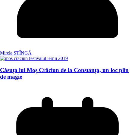
Mirela STÎNGĂ
Căsuța lui Moș Crăciun de la Constanța, un loc plin
de magie