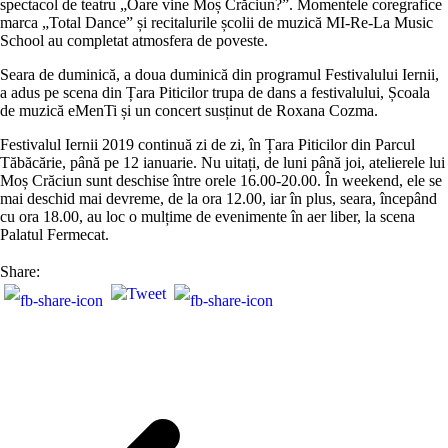
spectacol de teatru „Oare vine Moș Crăciun?”. Momentele coregrafice
marca „Total Dance” și recitalurile școlii de muzică MI-Re-La Music
School au completat atmosfera de poveste.
Seara de duminică, a doua duminică din programul Festivalului Iernii,
a adus pe scena din Țara Piticilor trupa de dans a festivalului, Școala
de muzică eMenTi și un concert susținut de Roxana Cozma.
Festivalul Iernii 2019 continuă zi de zi, în Țara Piticilor din Parcul
Tăbăcărie, până pe 12 ianuarie. Nu uitați, de luni până joi, atelierele lui
Moș Crăciun sunt deschise între orele 16.00-20.00. În weekend, ele se
mai deschid mai devreme, de la ora 12.00, iar în plus, seara, începând
cu ora 18.00, au loc o mulțime de evenimente în aer liber, la scena
Palatul Fermecat.
Share: