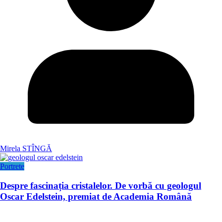
Mirela STÎNGĂ
Portrete
Despre fascinația cristalelor. De vorbă cu geologul
Oscar Edelstein, premiat de Academia Română