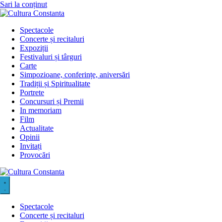
Sari la conținut
Spectacole
Concerte și recitaluri
Expoziții
Festivaluri și târguri
Carte
Simpozioane, conferințe, aniversări
Tradiții și Spiritualitate
Portrete
Concursuri și Premii
In memoriam
Film
Actualitate
Opinii
Invitați
Provocări
Spectacole
Concerte și recitaluri