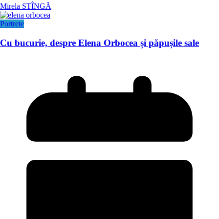
Mirela STÎNGĂ
Portrete
Cu bucurie, despre Elena Orbocea și păpușile sale