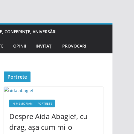
, CONFERINȚE, ANIVERSĂRI
TE
OPINII
INVITAȚI
PROVOCĂRI
Portrete
IN MEMORIAM
PORTRETE
Despre Aida Abagief, cu
drag, așa cum mi-o