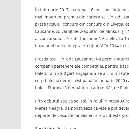
În februarie 2017, la numai 16 ani, constănţean
mai important premiu din cariera sa, „Prix de Laus
prestigiosului concurs din concurs din Elveția, c
Lausanne, cu variaţiile „Paquita“, de Minkus, şi 
ai concursului „Prix de Lausanne“. Era elevă a T
baza unei burse integrale, obţinută în 2014 ca 
Prestigiosul „Prix de Lausanne“ i-a permis atunci
companii partenere ale competiţiei, pentru a fac
Baletul din Stuttgart angajându-se aici din septe
corp balet și demi-solist până în ianuarie 2020 câ
balet „Frumoasă din pădurea adormită“, de Piotr I
Prin debutul său ca solistă, în rolul Prințesa Au
Marea Neagră, demonstrează că visele pot deveni r
departe de casă, de familia ei care o iubește și o
Sursă foto:
Instagram