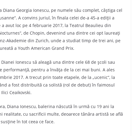
ca Diana Georgia Ionescu, pe numele său complet, câștiga cel
anne“. A convins juriul, în finala celei de-a 45-a ediţii a
e a avut loc pe 4 februarie 2017, la Teatrul Beaulieu din
„Nocturnes“, de Chopin, devenind una dintre cei opt laureaţi
anz-Akademie din Zurich, unde a studiat timp de trei ani, pe
laureată a Youth American Grand Prix.
 Dianei Ionescu să aleagă una dintre cele 68 de şcoli sau
e performanţă, pentru a învăţa de la cei mai buni. A ales
mbrie 2017. A trecut prin toate etapele, de la „ucenic“, la
nd a fost distribuită ca solistă (rol de debut) în faimosul
lici Ceaikovski.
rora, Diana Ionescu, balerina născută în urmă cu 19 ani la
ealitate, cu sacrificii multe, deoarece tânăra artistă se află
 susține în tot ceea ce face.