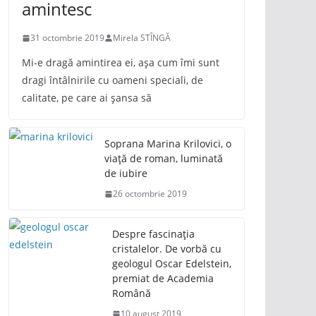
amintesc
31 octombrie 2019
Mirela STÎNGĂ
Mi-e dragă amintirea ei, așa cum îmi sunt
dragi întâlnirile cu oameni speciali, de
calitate, pe care ai șansa să
Soprana Marina Krilovici, o
viață de roman, luminată
de iubire
26 octombrie 2019
Despre fascinația
cristalelor. De vorbă cu
geologul Oscar Edelstein,
premiat de Academia
Română
10 august 2019