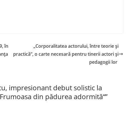
, în
„Corporalitatea actorului, între teorie și
anța
practică“, o carte necesară pentru tinerii actori și
pedagogii lor
u, impresionant debut solistic la
l „Frumoasa din pădurea adormită“
”