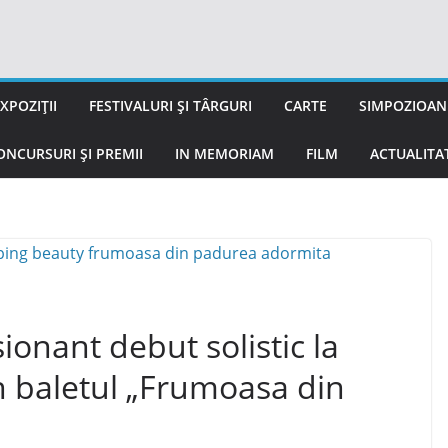
XPOZIȚII
FESTIVALURI ȘI TÂRGURI
CARTE
SIMPOZIOANE
ONCURSURI ȘI PREMII
IN MEMORIAM
FILM
ACTUALITA
onant debut solistic la
în baletul „Frumoasa din