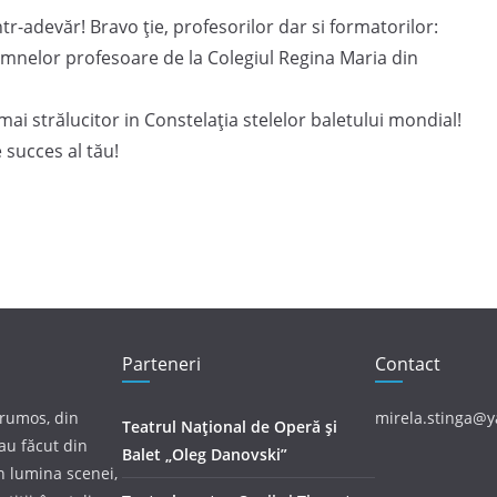
intr-adevăr! Bravo ție, profesorilor dar si formatorilor:
mnelor profesoare de la Colegiul Regina Maria din
mai strălucitor in Constelația stelelor baletului mondial!
 succes al tău!
Parteneri
Contact
frumos, din
mirela.stinga@
Teatrul Național de Operă și
au făcut din
Balet „Oleg Danovski”
în lumina scenei,