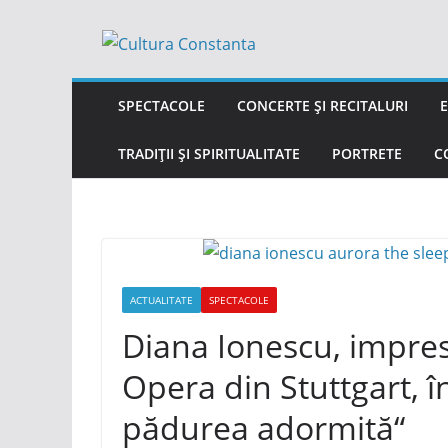
Sari
la
conținut
SPECTACOLE
CONCERTE ȘI RECITALURI
E
TRADIȚII ȘI SPIRITUALITATE
PORTRETE
C
ACTUALITATE
SPECTACOLE
Diana Ionescu, impresi
Opera din Stuttgart, 
pădurea adormită“