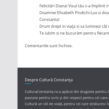
Felicitări Diana! Visul tău s-a împlinit 
Doamnei Elisabeth Pindichi-Lux si doa
Constanta!
Drum drept in viața si sa luminezi cât 
Te iubim si ne bucurăm pentru fiecare
Comentariile sunt închise.
Despre Cultură Constanța
CulturaConstanta.ro a apărut din dragoste pentru 
pasiune pentru scris și din respect pentru cei care 
Cultură un stil de viață, pentru cei care strălucesc 