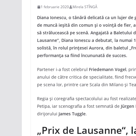
1 februarie 2020
Mirela STÎNGĂ
Diana Ionescu, o tânără delicată ca un lujer de
de muncă ieșită din comun și o voință de fier, 
să strălucească pe scenă. Angajată a Baletului d
Lausanne“, Diana Ionescu a debutat, la numai 19 
solistă, în rolul prințesei Aurora, din baletul „
performanța sa fiind încununată de succes.
Partener i-a fost celebrul
Friedemann Vogel
, pri
anului de către critica de specialitate, fiind fre
pe scena lor, printre care Scala din Milano și Tea
Regia și coregrafia spectacolului au fost realiza
Petipa, iar scenografia a fost semnată de
Jürgen
dirijorului
James Tuggle
.
„Prix de Lausanne“, l