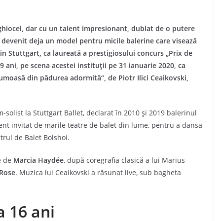
 ghiocel, dar cu un talent impresionant, dublat de o putere
a devenit deja un model pentru micile balerine care visează
in Stuttgart, ca laureată a prestigiosului concurs „Prix de
ani, pe scena acestei instituții pe 31 ianuarie 2020, ca
Frumoasă din pădurea adormită“, de Piotr Ilici Ceaikovski,
m-solist la Stuttgart Ballet, declarat în 2010 și 2019 balerinul
cvent invitat de marile teatre de balet din lume, pentru a dansa
trul de Balet Bolshoi.
te de
Marcia Haydée
, după coregrafia clasică a lui Marius
 Rose
. Muzica lui Ceaikovski a răsunat live, sub bagheta
a 16 ani