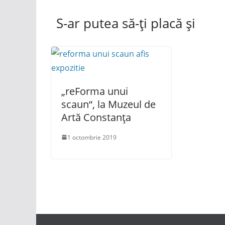
S-ar putea să-ți placă și
„reForma unui
scaun“, la Muzeul de
Artă Constanța
1 octombrie 2019