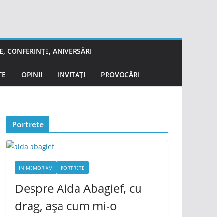
, CONFERINȚE, ANIVERSĂRI
TE
OPINII
INVITAȚI
PROVOCĂRI
Portrete
IN MEMORIAM
PORTRETE
Despre Aida Abagief, cu
drag, așa cum mi-o