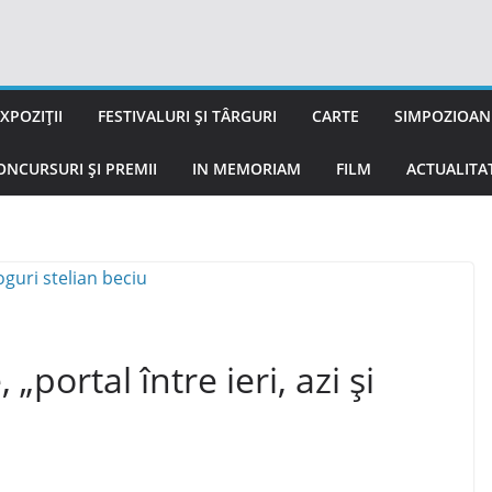
XPOZIȚII
FESTIVALURI ȘI TÂRGURI
CARTE
SIMPOZIOANE
ONCURSURI ȘI PREMII
IN MEMORIAM
FILM
ACTUALITA
 „portal între ieri, azi și