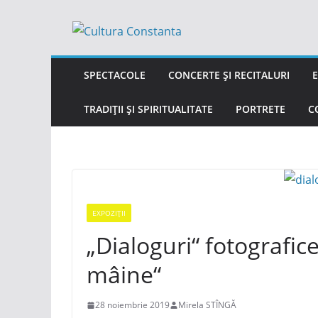
Sari
la
conținut
SPECTACOLE
CONCERTE ȘI RECITALURI
E
TRADIȚII ȘI SPIRITUALITATE
PORTRETE
C
EXPOZIȚII
„Dialoguri“ fotografice,
mâine“
28 noiembrie 2019
Mirela STÎNGĂ