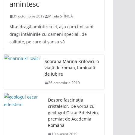
amintesc
31 octombrie 2019
Mirela STÎNGĂ
Mi-e dragă amintirea ei, așa cum îmi sunt
dragi întâlnirile cu oameni speciali, de
calitate, pe care ai șansa să
Soprana Marina Krilovici, o
viață de roman, luminată
de iubire
26 octombrie 2019
Despre fascinația
cristalelor. De vorbă cu
geologul Oscar Edelstein,
premiat de Academia
Română
10 august 2019