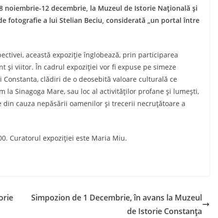
28 noiembrie-12 decembrie, la Muzeul de Istorie Națională și
e fotografie a lui Stelian Beciu, considerată „un portal între
ectivei, această expoziție înglobează, prin participarea
nt și viitor. În cadrul expoziției vor fi expuse pe simeze
ui Constanta, clădiri de o deosebită valoare culturală ce
m la Sinagoga Mare, sau loc al activităților profane și lumești,
e din cauza nepăsării oamenilor și trecerii necruțătoare a
.00. Curatorul expoziției este Maria Miu.
orie
Simpozion de 1 Decembrie, în avans la Muzeul
de Istorie Constanța