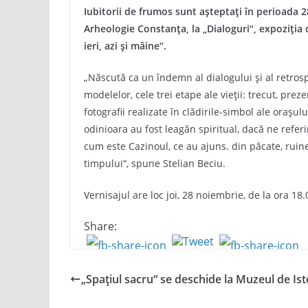
Iubitorii de frumos sunt așteptați în perioada 
Arheologie Constanța, la „Dialoguri“, expoziția d
ieri, azi și mâine“.
„Născută ca un îndemn al dialogului și al retrosp
modelelor, cele trei etape ale vieții: trecut, preze
fotografii realizate în clădirile-simbol ale orașul
odinioara au fost leagăn spiritual, dacă ne referi
cum este Cazinoul, ce au ajuns. din păcate, ruin
timpului“, spune Stelian Beciu.
Vernisajul are loc joi, 28 noiembrie, de la ora 18
Share:
„Spațiul sacru“ se deschide la Muzeul de Ist