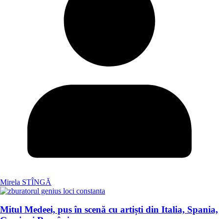
Mirela STÎNGĂ
Mitul Medeei, pus în scenă cu artiști din Italia, Spania,