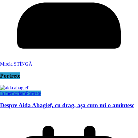
Mirela STÎNGĂ
Portrete
In memoriam
Portrete
Despre Aida Abagief, cu drag, așa cum mi-o amintesc