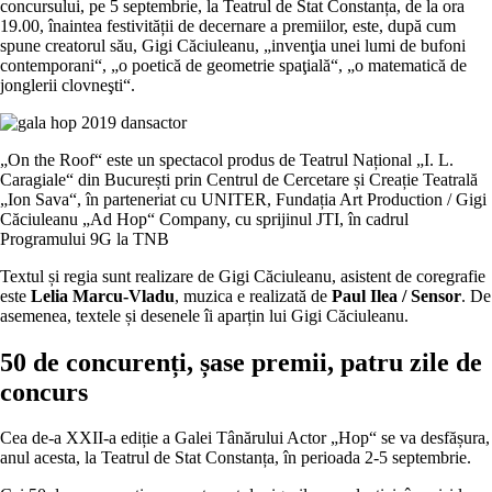
concursului, pe 5 septembrie, la Teatrul de Stat Constanța, de la ora
19.00, înaintea festivității de decernare a premiilor, este, după cum
spune creatorul său, Gigi Căciuleanu, „invenţia unei lumi de bufoni
contemporani“, „o poetică de geometrie spaţială“, „o matematică de
jonglerii clovneşti“.
„On the Roof“ este un spectacol produs de Teatrul Național „I. L.
Caragiale“ din București prin Centrul de Cercetare și Creație Teatrală
„Ion Sava“, în parteneriat cu UNITER, Fundația Art Production / Gigi
Căciuleanu „Ad Hop“ Company, cu sprijinul JTI, în cadrul
Programului 9G la TNB
Textul și regia sunt realizare de Gigi Căciuleanu, asistent de coregrafie
este
Lelia Marcu-Vladu
, muzica e realizată de
Paul Ilea / Sensor
. De
asemenea, textele și desenele îi aparțin lui Gigi Căciuleanu.
50 de concurenți, șase premii, patru zile de
concurs
Cea de-a XXII-a ediție a Galei Tânărului Actor „Hop“ se va desfășura,
anul acesta, la Teatrul de Stat Constanța, în perioada 2-5 septembrie.