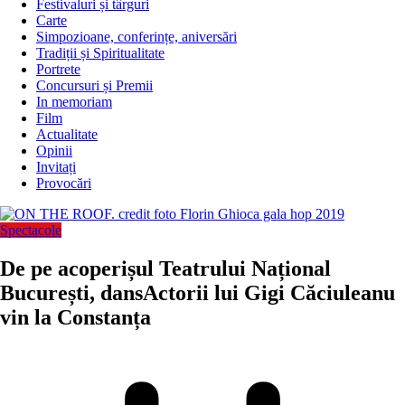
Festivaluri și târguri
Carte
Simpozioane, conferințe, aniversări
Tradiții și Spiritualitate
Portrete
Concursuri și Premii
In memoriam
Film
Actualitate
Opinii
Invitați
Provocări
Spectacole
De pe acoperișul Teatrului Național
București, dansActorii lui Gigi Căciuleanu
vin la Constanța