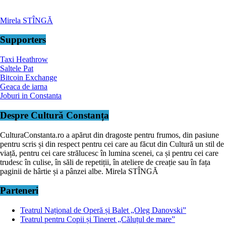
Mirela STÎNGĂ
Supporters
Taxi Heathrow
Saltele Pat
Bitcoin Exchange
Geaca de iarna
Joburi in Constanta
Despre Cultură Constanța
CulturaConstanta.ro a apărut din dragoste pentru frumos, din pasiune
pentru scris și din respect pentru cei care au făcut din Cultură un stil de
viață, pentru cei care strălucesc în lumina scenei, ca și pentru cei care
trudesc în culise, în săli de repetiții, în ateliere de creație sau în fața
paginii de hârtie și a pânzei albe. Mirela STÎNGĂ
Parteneri
Teatrul Național de Operă și Balet „Oleg Danovski”
Teatrul pentru Copii și Tineret „Căluțul de mare”