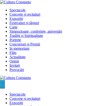
Sari
la
Spectacole
conținut
Concerte și recitaluri
Expoziții
Festivaluri și târguri
Carte
Simpozioane, conferințe, aniversări
Tradiții și Spiritualitate
Portrete
Concursuri și Premii
In memoriam
Film
Actualitate
Opinii
Invitați
Provocări
Spectacole
Concerte și recitaluri
Expoziții