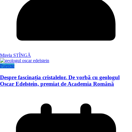
Mirela STÎNGĂ
Portrete
Despre fascinația cristalelor. De vorbă cu geologul
Oscar Edelstein, premiat de Academia Română