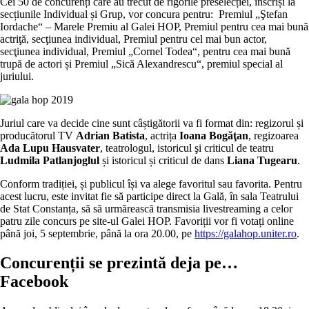
Cei 50 de concurenți care au trecut de rigorile preselecției, înscriși la
secțiunile Individual și Grup, vor concura pentru: Premiul „Ştefan
Iordache“ – Marele Premiu al Galei HOP, Premiul pentru cea mai bună
actriţă, secţiunea individual, Premiul pentru cel mai bun actor,
secţiunea individual, Premiul „Cornel Todea“, pentru cea mai bună
trupă de actori și Premiul „Sică Alexandrescu“, premiul special al
juriului.
Juriul care va decide cine sunt câștigătorii va fi format din: regizorul și
producătorul TV
Adrian Batista
, actrița
Ioana Bogăţan
, regizoarea
Ada Lupu Hausvater
, teatrologul, istoricul şi criticul de teatru
Ludmila Patlanjoglul
și istoricul și criticul de dans
Liana Tugearu
.
Conform tradiției, și publicul își va alege favoritul sau favorita. Pentru
acest lucru, este invitat fie să participe direct la Gală, în sala Teatrului
de Stat Constanța, să să urmărească transmisia livestreaming a celor
patru zile concurs pe site-ul Galei HOP. Favoriții vor fi votați online
până joi, 5 septembrie, până la ora 20.00, pe
https://galahop.uniter.ro
.
Concurenții se prezintă deja pe…
Facebook