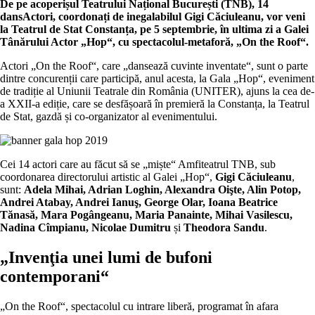
De pe acoperișul Teatrului Național București (TNB), 14
dansActori, coordonați de inegalabilul Gigi Căciuleanu, vor veni
la Teatrul de Stat Constanța, pe 5 septembrie, în ultima zi a Galei
Tânărului Actor „Hop“, cu spectacolul-metaforă, „On the Roof“.
Actori „On the Roof“, care „dansează cuvinte inventate“, sunt o parte
dintre concurenții care participă, anul acesta, la Gala „Hop“, eveniment
de tradiție al Uniunii Teatrale din România (UNITER), ajuns la cea de-
a XXII-a ediție, care se desfășoară în premieră la Constanța, la Teatrul
de Stat, gazdă și co-organizator al evenimentului.
Cei 14 actori care au făcut să se „miște“ Amfiteatrul TNB, sub
coordonarea directorului artistic al Galei „Hop“,
Gigi Căciuleanu
,
sunt:
Adela Mihai, Adrian Loghin, Alexandra Oişte, Alin Potop,
Andrei Atabay, Andrei Ianuş, George Olar, Ioana Beatrice
Tănasă, Mara Pogângeanu, Maria Panainte, Mihai Vasilescu,
Nadina Cîmpianu, Nicolae Dumitru
și
Theodora Sandu
.
„Invenţia unei lumi de bufoni
contemporani“
„On the Roof“, spectacolul cu intrare liberă, programat în afara