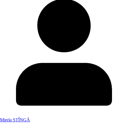
Mirela STÎNGĂ