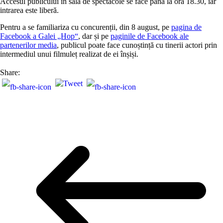
Accesul publicului în sala de spectacole se face până la ora 18.30, iar
intrarea este liberă.
Pentru a se familiariza cu concurenții, din 8 august, pe
pagina de
Facebook a Galei „Hop“
, dar și pe
paginile de Facebook ale
partenerilor media
, publicul poate face cunoștință cu tinerii actori prin
intermediul unui filmuleț realizat de ei înșiși.
Share: