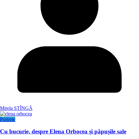
Mirela STÎNGĂ
Portrete
Cu bucurie, despre Elena Orbocea și păpușile sale