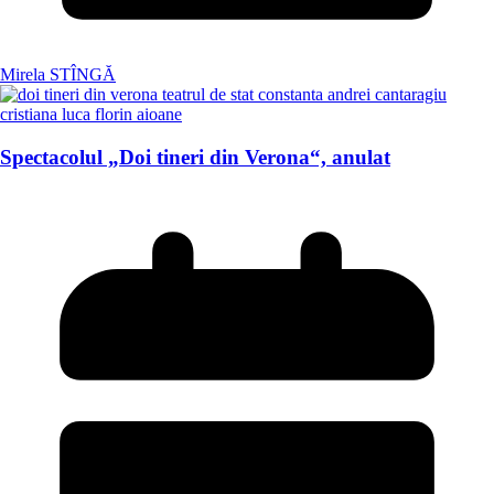
Mirela STÎNGĂ
Spectacolul „Doi tineri din Verona“, anulat