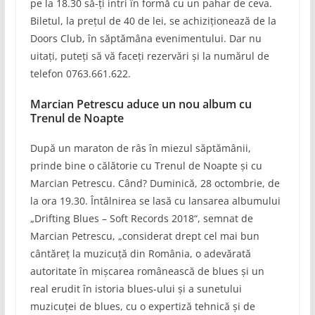
pe la 18.30 să-ți intri în formă cu un pahar de ceva.
Biletul, la prețul de 40 de lei, se achiziționează de la
Doors Club, în săptămâna evenimentului. Dar nu
uitați, puteți să vă faceți rezervări și la numărul de
telefon 0763.661.622.
Marcian Petrescu aduce un nou album cu
Trenul de Noapte
După un maraton de râs în miezul săptămânii,
prinde bine o călătorie cu Trenul de Noapte și cu
Marcian Petrescu. Când? Duminică, 28 octombrie, de
la ora 19.30. Întâlnirea se lasă cu lansarea albumului
„Drifting Blues – Soft Records 2018“, semnat de
Marcian Petrescu, „considerat drept cel mai bun
cântăreț la muzicuță din România, o adevărată
autoritate în mișcarea românească de blues și un
real erudit în istoria blues-ului și a sunetului
muzicuței de blues, cu o expertiză tehnică și de