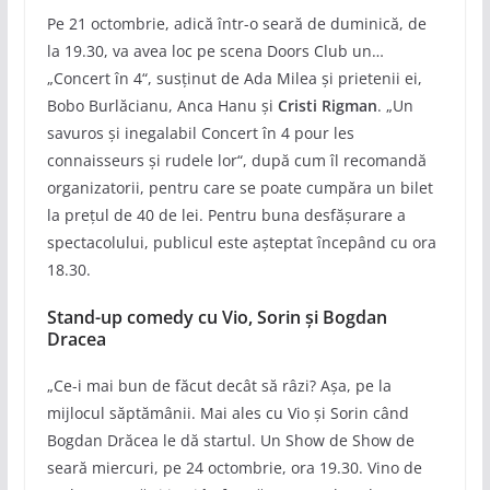
Pe 21 octombrie, adică într-o seară de duminică, de
la 19.30, va avea loc pe scena Doors Club un…
„Concert în 4“, susținut de Ada Milea și prietenii ei,
Bobo Burlăcianu, Anca Hanu și
Cristi Rigman
. „Un
savuros și inegalabil Concert în 4 pour les
connaisseurs și rudele lor“, după cum îl recomandă
organizatorii, pentru care se poate cumpăra un bilet
la prețul de 40 de lei. Pentru buna desfășurare a
spectacolului, publicul este așteptat începând cu ora
18.30.
Stand-up comedy cu Vio, Sorin și Bogdan
Dracea
„Ce-i mai bun de făcut decât să râzi? Așa, pe la
mijlocul săptămânii. Mai ales cu Vio și Sorin când
Bogdan Drăcea le dă startul. Un Show de Show de
seară miercuri, pe 24 octombrie, ora 19.30. Vino de