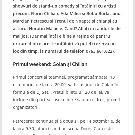
show-uri de stand-up comedy și întâlniri cu artiști
precum: Florin Chilian, Ada Milea și Bobo Burlăcianu,
Marcian Petrescu și Trenul de Noapte și chiar și cu
actorul Horațiu Mălăele. Când? Aflați în rândurile de
mai jos.
(
Dar mai întâi e bine a reține că pentru
oricare dintre aceste întâlniri vă puteți rezerva un
loc din timp, la numărul de telefon 0763.661.622).
Primul weekend: Golan și Chilian
Primul concert al toamnei, programat sâmbătă, 13
octombrie, de la ora 20.00, va fi susținut de Golan în
formula de DJ Set. „Prețul biletului, 20 de lei, va
include din partea casei o bere sau un cidru“, promit
organizatorii.
Petrecerea continuă și a doua zi, pe 14 octombrie, de
la ora 9.30, atunci când pe scena Doors Club este