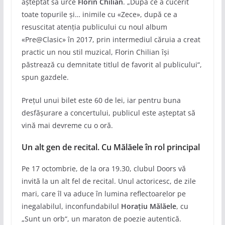
așteptat să urce
Florin Chilian
. „După ce a cucerit
toate topurile şi… inimile cu «Zece», după ce a
resuscitat atenția publicului cu noul album
«Pre@Clasic» în 2017, prin intermediul căruia a creat
practic un nou stil muzical, Florin Chilian își
păstrează cu demnitate titlul de favorit al publicului“,
spun gazdele.
Prețul unui bilet este 60 de lei, iar pentru buna
desfășurare a concertului, publicul este așteptat să
vină mai devreme cu o oră.
Un alt gen de recital. Cu Mălăele în rol principal
Pe 17 octombrie, de la ora 19.30, clubul Doors vă
invită la un alt fel de recital. Unul actoricesc, de zile
mari, care îl va aduce în lumina reflectoarelor pe
inegalabilul, inconfundabilul
Horațiu Mălăele
, cu
„Sunt un orb“, un maraton de poezie autentică.