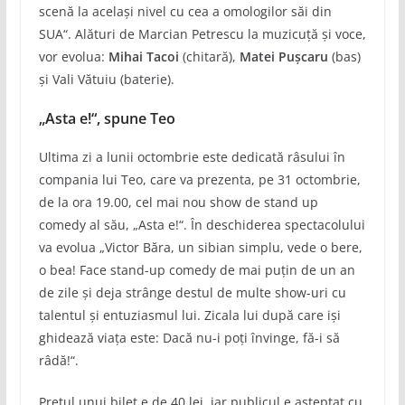
scenă la același nivel cu cea a omologilor săi din
SUA“. Alături de Marcian Petrescu la muzicuță și voce,
vor evolua:
Mihai Tacoi
(chitară),
Matei Pușcaru
(bas)
și Vali Vătuiu (baterie).
„Asta e!“, spune Teo
Ultima zi a lunii octombrie este dedicată râsului în
compania lui Teo, care va prezenta, pe 31 octombrie,
de la ora 19.00, cel mai nou show de stand up
comedy al său, „Asta e!“. În deschiderea spectacolului
va evolua „Victor Băra, un sibian simplu, vede o bere,
o bea! Face stand-up comedy de mai puțin de un an
de zile și deja strânge destul de multe show-uri cu
talentul și entuziasmul lui. Zicala lui după care iși
ghidează viața este: Dacă nu-i poți învinge, fă-i să
râdă!“.
Prețul unui bilet e de 40 lei, iar publicul e așteptat cu