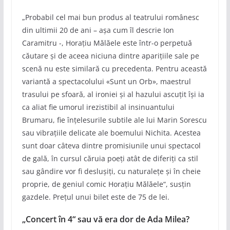
„Probabil cel mai bun produs al teatrului românesc
din ultimii 20 de ani – așa cum îl descrie Ion
Caramitru -, Horațiu Mălăele este într-o perpetuă
căutare și de aceea niciuna dintre aparițiile sale pe
scenă nu este similară cu precedenta. Pentru această
variantă a spectacolului «Sunt un Orb», maestrul
trasului pe sfoară, al ironiei și al hazului ascuțit își ia
ca aliat fie umorul irezistibil al insinuantului
Brumaru, fie înțelesurile subtile ale lui Marin Sorescu
sau vibrațiile delicate ale boemului Nichita. Acestea
sunt doar câteva dintre promisiunile unui spectacol
de gală, în cursul căruia poeți atât de diferiți ca stil
sau gândire vor fi deslușiți, cu naturalețe și în cheie
proprie, de geniul comic Horațiu Mălăele“, susțin
gazdele. Prețul unui bilet este de 75 de lei.
„Concert în 4“ sau vă era dor de Ada Milea?