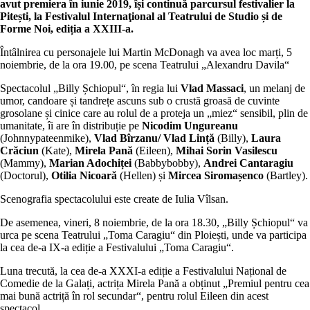
avut premiera în iunie 2019, își continuă parcursul festivalier la
Pitești, la Festivalul Internaţional al Teatrului de Studio și de
Forme Noi, ediția a XXIII-a.
Întâlnirea cu personajele lui Martin McDonagh va avea loc marți, 5
noiembrie, de la ora 19.00, pe scena Teatrului „Alexandru Davila“
Spectacolul „Billy Șchiopul“, în regia lui
Vlad Massaci
, un melanj de
umor, candoare și tandrețe ascuns sub o crustă groasă de cuvinte
grosolane și cinice care au rolul de a proteja un „miez“ sensibil, plin de
umanitate, îi are în distribuție pe
Nicodim Ungureanu
(Johnnypateenmike),
Vlad Bîrzanu/
Vlad Lință
(Billy),
Laura
Crăciun
(Kate),
Mirela Pană
(Eileen),
Mihai Sorin Vasilescu
(Mammy),
Marian Adochiței
(Babbybobby),
Andrei Cantaragiu
(Doctorul),
Otilia Nicoară
(Hellen) și
Mircea Siromașenco
(Bartley).
Scenografia spectacolului este create de Iulia Vîlsan.
De asemenea, vineri, 8 noiembrie, de la ora 18.30, „Billy Șchiopul“ va
urca pe scena Teatrului „Toma Caragiu“ din Ploiești, unde va participa
la cea de-a IX-a ediție a Festivalului „Toma Caragiu“.
Luna trecută, la cea de-a XXXI-a ediție a Festivalului Național de
Comedie de la Galați, actrița Mirela Pană a obținut „Premiul pentru cea
mai bună actriță în rol secundar“, pentru rolul Eileen din acest
spectacol.