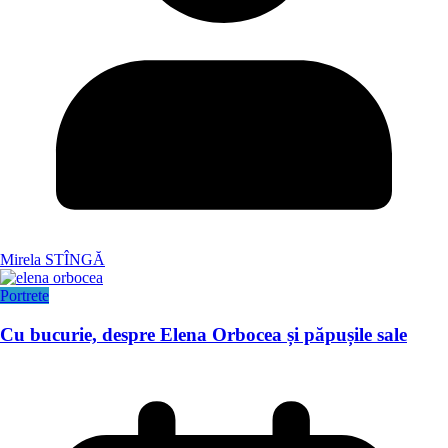
Mirela STÎNGĂ
Portrete
Cu bucurie, despre Elena Orbocea și păpușile sale