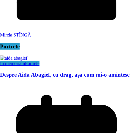
Mirela STÎNGĂ
Portrete
In memoriam
Portrete
Despre Aida Abagief, cu drag, așa cum mi-o amintesc