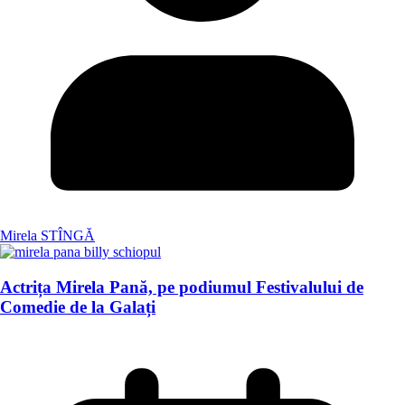
Mirela STÎNGĂ
Actrița Mirela Pană, pe podiumul Festivalului de
Comedie de la Galați