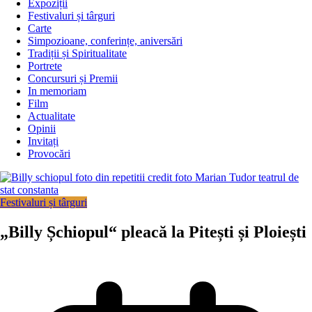
Expoziții
Festivaluri și târguri
Carte
Simpozioane, conferințe, aniversări
Tradiții și Spiritualitate
Portrete
Concursuri și Premii
In memoriam
Film
Actualitate
Opinii
Invitați
Provocări
Festivaluri și târguri
„Billy Șchiopul“ pleacă la Pitești și Ploiești