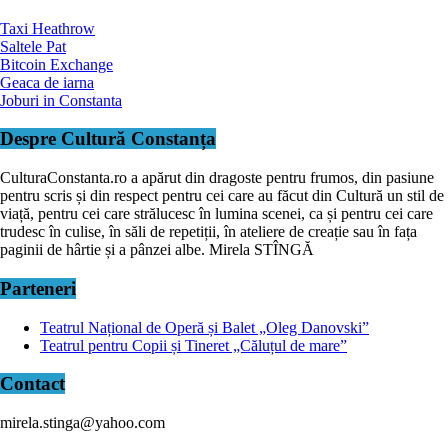
Taxi Heathrow
Saltele Pat
Bitcoin Exchange
Geaca de iarna
Joburi in Constanta
Despre Cultură Constanța
CulturaConstanta.ro a apărut din dragoste pentru frumos, din pasiune
pentru scris și din respect pentru cei care au făcut din Cultură un stil de
viață, pentru cei care strălucesc în lumina scenei, ca și pentru cei care
trudesc în culise, în săli de repetiții, în ateliere de creație sau în fața
paginii de hârtie și a pânzei albe. Mirela STÎNGĂ
Parteneri
Teatrul Național de Operă și Balet „Oleg Danovski”
Teatrul pentru Copii și Tineret „Căluțul de mare”
Contact
mirela.stinga@yahoo.com