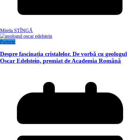
Mirela STÎNGĂ
Portrete
Despre fascinația cristalelor. De vorbă cu geologul
Oscar Edelstein, premiat de Academia Română