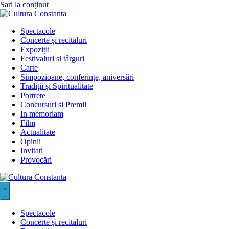
Sari la conținut
Spectacole
Concerte și recitaluri
Expoziții
Festivaluri și târguri
Carte
Simpozioane, conferințe, aniversări
Tradiții și Spiritualitate
Portrete
Concursuri și Premii
In memoriam
Film
Actualitate
Opinii
Invitați
Provocări
Spectacole
Concerte și recitaluri