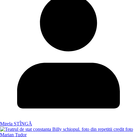
Mirela STÎNGĂ