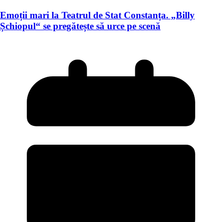
Emoții mari la Teatrul de Stat Constanța. „Billy
Șchiopul“ se pregătește să urce pe scenă