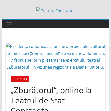
Sari
la
conținut
SPECTACOLE
„Zburătorul“, online la
Teatrul de Stat
Constanța