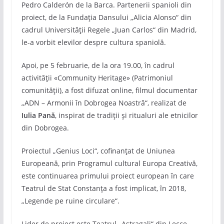
Pedro Calderón de la Barca. Partenerii spanioli din
proiect, de la Fundația Dansului „Alicia Alonso“ din
cadrul Universității Regele „Juan Carlos“ din Madrid,
le-a vorbit elevilor despre cultura spaniolă.
Apoi, pe 5 februarie, de la ora 19.00, în cadrul
activității «Community Heritage» (Patrimoniul
comunității), a fost difuzat online, filmul documentar
„ADN – Armonii în Dobrogea Noastră“, realizat de
Iulia Pană
, inspirat de tradiții și ritualuri ale etnicilor
din Dobrogea.
Proiectul „Genius Loci“, cofinanțat de Uniunea
Europeană, prin Programul cultural Europa Creativă,
este continuarea primului proiect european în care
Teatrul de Stat Constanța a fost implicat, în 2018,
„Legende pe ruine circulare“.
Lider de proiect este Teatrul „Astragali“ din Lecce,