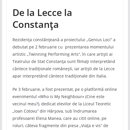
De la Lecce la
Constanța
Rezidența constănțeană a proiectului „Genius Loci“ a
debutat pe 2 februarie cu prezentarea momentului
artistic „Twinning Performing Arts“, în care artiști ai
Teatrului de Stat Constanța sunt filmați interpretând
cântece tradiționale românești, iar artiști de la Lecce
apar interpretând cântece tradiționale din Italia.
Pe 3 februarie, a fost prezentat, pe o platformă online
evenimentul «Who is My Neighbour» (Cine este
vecinul meu?), dedicat elevilor de la Liceul Teoretic
„Ioan Cotovu“ din Hârșova, sub îndrumarea
profesoarei Elena Manea, care au citit online, pe
roluri, câteva fragmente din piesa „Viața e vis” de