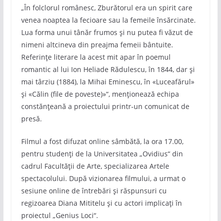
„În folclorul românesc, Zburătorul era un spirit care
venea noaptea la fecioare sau la femeile însărcinate.
Lua forma unui tânăr frumos și nu putea fi văzut de
nimeni altcineva din preajma femeii bântuite.
Referinţe literare la acest mit apar în poemul
romantic al lui Ion Heliade Rădulescu, în 1844, dar şi
mai târziu (1884), la Mihai Eminescu, în «Luceafărul»
şi «Călin (file de poveste)»“, menționează echipa
constănțeană a proiectului printr-un comunicat de
presă.
Filmul a fost difuzat online sâmbătă, la ora 17.00,
pentru studenţi de la Universitatea „Ovidius“ din
cadrul Facultății de Arte, specializarea Artele
spectacolului. După vizionarea filmului, a urmat o
sesiune online de întrebări şi răspunsuri cu
regizoarea Diana Mititelu şi cu actori implicaţi în
proiectul „Genius Loci“.