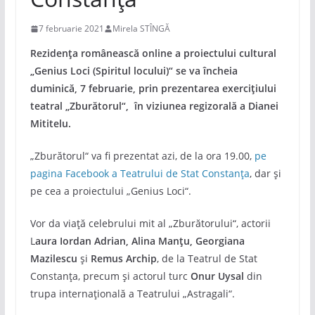
7 februarie 2021
Mirela STÎNGĂ
Rezidența românească online a proiectului cultural
„Genius Loci (Spiritul locului)“ se va încheia
duminică, 7 februarie, prin prezentarea exercițiului
teatral „Zburătorul“, în viziunea regizorală a Dianei
Mititelu.
„Zburătorul“ va fi prezentat azi, de la ora 19.00,
pe
pagina Facebook a Teatrului de Stat Constanța
, dar și
pe cea a proiectului „Genius Loci“.
Vor da viață celebrului mit al „Zburătorului“, actorii
L
aura Iordan Adrian, Alina Manțu, Georgiana
Mazilescu
și
Remus Archip
, de la Teatrul de Stat
Constanța, precum și actorul turc
Onur Uysal
din
trupa internațională a Teatrului „Astragali“.