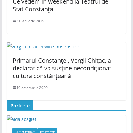
Ce vedem în weekend la Teatrul de
Stat Constanța
31 ianuarie 2019
Primarul Constanței, Vergil Chițac, a
declarat că va susține necondiționat
cultura constănțeană
19 octombrie 2020
Portrete
IN MEMORIAM
PORTRETE