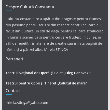
Despre Cultură Constanța
CulturaConstanta.ro a apărut din dragoste pentru frumos,
din pasiune pentru scris și din respect pentru cei care au
făcut din Cultură un stil de viață, pentru cei care strălucesc
în lumina scenei, ca și pentru cei care trudesc în culise, în
săli de repetiții, în ateliere de creație sau în fața paginii de
hârtie și a pânzei albe. Mirela STÎNGĂ
Parteneri
Teatrul Național de Operă și Balet „Oleg Danovski”
Teatrul pentru Copii și Tineret „Căluțul de mare”
Contact
mirela.stinga@yahoo.com