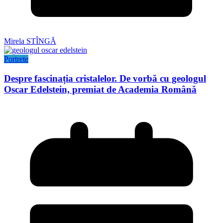
Mirela STÎNGĂ
Portrete
Despre fascinația cristalelor. De vorbă cu geologul
Oscar Edelstein, premiat de Academia Română