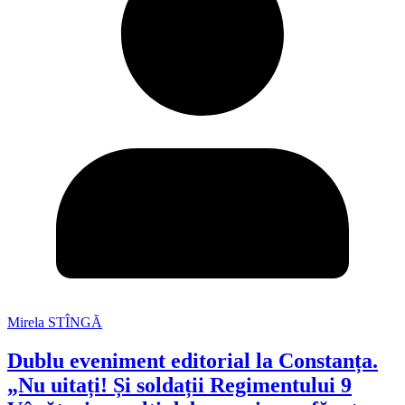
Mirela STÎNGĂ
Dublu eveniment editorial la Constanța.
„Nu uitați! Și soldații Regimentului 9