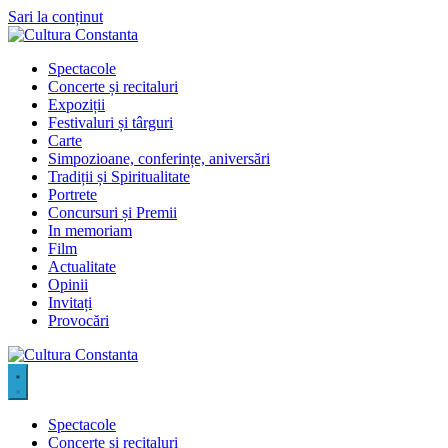
Sari la conținut
Spectacole
Concerte și recitaluri
Expoziții
Festivaluri și târguri
Carte
Simpozioane, conferințe, aniversări
Tradiții și Spiritualitate
Portrete
Concursuri și Premii
In memoriam
Film
Actualitate
Opinii
Invitați
Provocări
Spectacole
Concerte și recitaluri