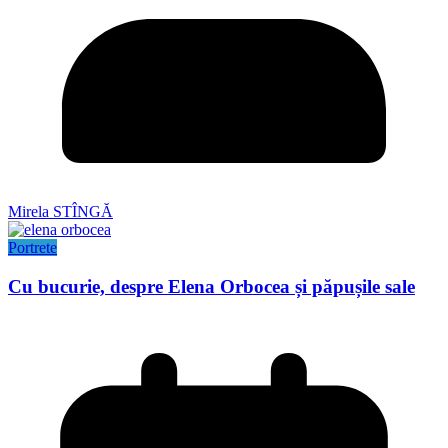
Mirela STÎNGĂ
Portrete
Cu bucurie, despre Elena Orbocea și păpușile sale