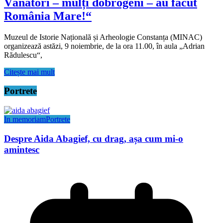
Vânători – mulți dobrogeni – au făcut
România Mare!“
Muzeul de Istorie Națională și Arheologie Constanța (MINAC)
organizează astăzi, 9 noiembrie, de la ora 11.00, în aula „Adrian
Rădulescu“,
Citește mai mult
Portrete
In memoriam
Portrete
Despre Aida Abagief, cu drag, așa cum mi-o
amintesc