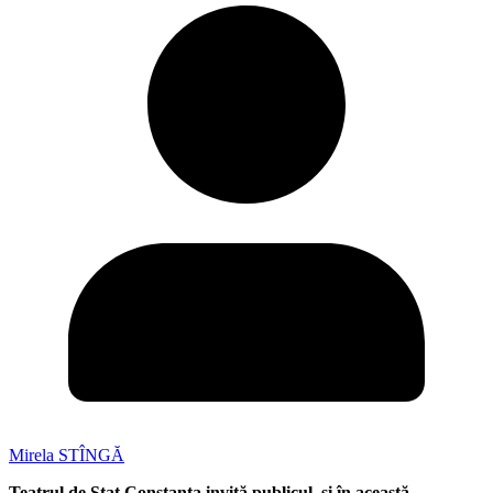
Mirela STÎNGĂ
Teatrul de Stat Constanța invită publicul, și în această