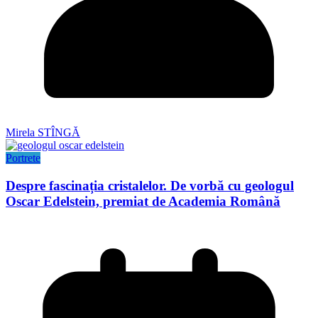
Mirela STÎNGĂ
Portrete
Despre fascinația cristalelor. De vorbă cu geologul
Oscar Edelstein, premiat de Academia Română