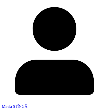
Mirela STÎNGĂ