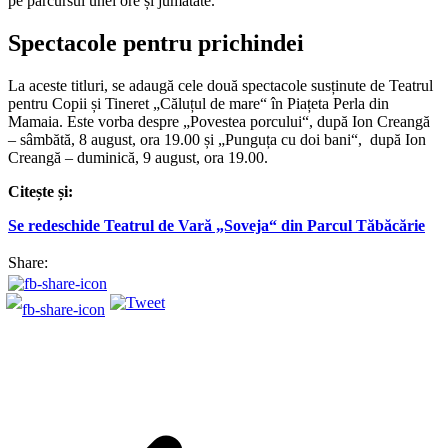
pe parcursul unei ore și jumătate.
Spectacole pentru prichindei
La aceste titluri, se adaugă cele două spectacole susținute de Teatrul
pentru Copii și Tineret „Căluțul de mare“ în Piațeta Perla din
Mamaia. Este vorba despre „Povestea porcului“, după Ion Creangă
– sâmbătă, 8 august, ora 19.00 și „Punguța cu doi bani“, după Ion
Creangă – duminică, 9 august, ora 19.00.
Citește și:
Se redeschide Teatrul de Vară „Soveja“ din Parcul Tăbăcărie
Share: