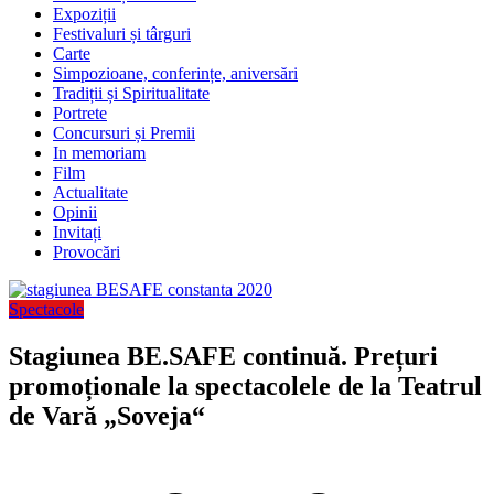
Expoziții
Festivaluri și târguri
Carte
Simpozioane, conferințe, aniversări
Tradiții și Spiritualitate
Portrete
Concursuri și Premii
In memoriam
Film
Actualitate
Opinii
Invitați
Provocări
Spectacole
Stagiunea BE.SAFE continuă. Prețuri
promoționale la spectacolele de la Teatrul
de Vară „Soveja“