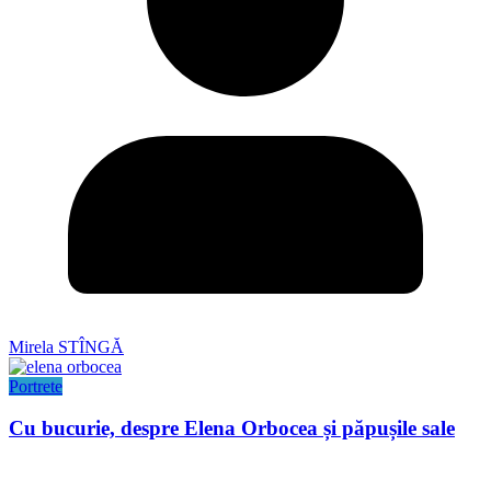
Mirela STÎNGĂ
Portrete
Cu bucurie, despre Elena Orbocea și păpușile sale