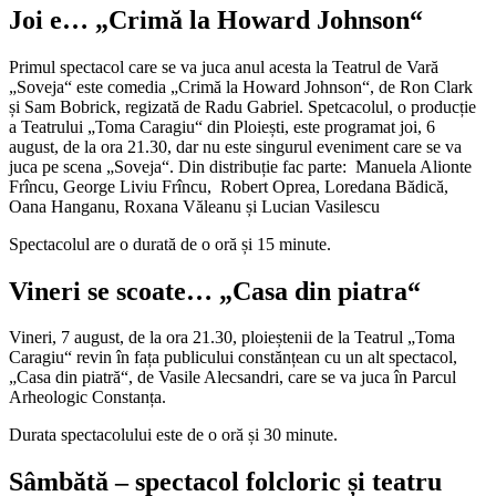
Joi e… „Crimă la Howard Johnson“
Primul spectacol care se va juca anul acesta la Teatrul de Vară
„Soveja“ este comedia „Crimă la Howard Johnson“, de Ron Clark
și Sam Bobrick, regizată de Radu Gabriel. Spetcacolul, o producție
a Teatrului „Toma Caragiu“ din Ploiești, este programat joi, 6
august, de la ora 21.30, dar nu este singurul eveniment care se va
juca pe scena „Soveja“. Din distribuție fac parte: Manuela Alionte
Frîncu, George Liviu Frîncu, Robert Oprea, Loredana Bădică,
Oana Hanganu, Roxana Văleanu și Lucian Vasilescu
Spectacolul are o durată de o oră și 15 minute.
Vineri se scoate… „Casa din piatra“
Vineri, 7 august, de la ora 21.30, ploieștenii de la Teatrul „Toma
Caragiu“ revin în fața publicului constănțean cu un alt spectacol,
„Casa din piatră“, de Vasile Alecsandri, care se va juca în Parcul
Arheologic Constanța.
Durata spectacolului este de o oră și 30 minute.
Sâmbătă – spectacol folcloric și teatru