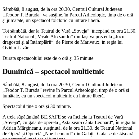
Sâmbătă, 8 august, de la ora 20.30, Centrul Cultural Județean
„Teodor T. Burada“ va susține, în Parcul Arheologic, timp de o oră
și jumătate, un spectacol folcloric cu intrare liberă.
Tot sâmbătă, dar la Teatrul de Vară „Soveja“, începând cu ora 21.30,
Teatrul Național „Vasile Alrcsandri“ din Iași va prezenta „Jocul
dragostei și al întâmplării“, de Pierre de Marivaux, în regia lui
Ovidiu Lazăr.
Durata spectacolului este de o oră și 35 minute.
Duminică – spectacol multietnic
Sâmbătă, 8 august, de la ora 20.30, Centrul Cultural Județean
„Teodor T. Burada“ revine în Parcul Arheologic, timp de o oră și
jumătate, cu un spectacol multietnic cu intrare liberă.
Spectacolul ține o oră și 30 minute.
A treia săpătămână BE.SAFE se va încheia la Teatrul de Vară
„Soveja“, cu gala de operetă „Astă-seară cântă Leonard“, în regia lui
Adrian Mărgineanu, susținută, de la ora 21.30, de Teatrul Național
de Operă și Operetă „Nae Leonard“ din Galați. Gala se desfășoară