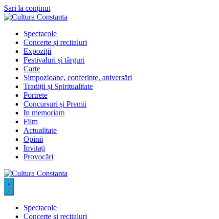
Sari la conținut
Spectacole
Concerte și recitaluri
Expoziții
Festivaluri și târguri
Carte
Simpozioane, conferințe, aniversări
Tradiții și Spiritualitate
Portrete
Concursuri și Premii
In memoriam
Film
Actualitate
Opinii
Invitați
Provocări
Spectacole
Concerte și recitaluri