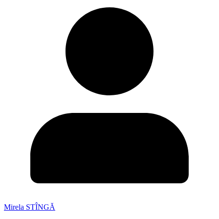
Mirela STÎNGĂ