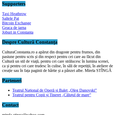
Supporters
Taxi Heathrow
Saltele Pat
Bitcoin Exchange
Geaca de iarna
Joburi in Constanta
Despre Cultură Constanța
CulturaConstanta.ro a apărut din dragoste pentru frumos, din
pasiune pentru scris și din respect pentru cei care au făcut din
Cultură un stil de viață, pentru cei care strălucesc în lumina scenei,
ca și pentru cei care trudesc în culise, în săli de repetiții, în ateliere de
creație sau în fața paginii de hârtie și a pânzei albe. Mirela STÎNGĂ
Parteneri
Teatrul Național de Operă și Balet „Oleg Danovski”
Teatrul pentru Copii și Tineret „Căluțul de mare”
Contact
mirela.stinga@yahoo.com