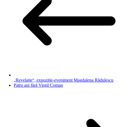
„Revelație“, expoziție-eveniment Magdalena Rădulescu
Patru ani fără Virgil Coman