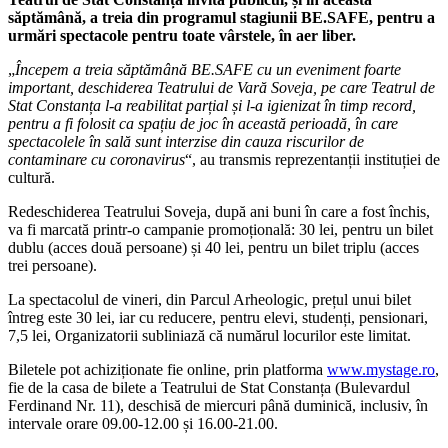
săptămână, a treia din programul stagiunii BE.SAFE, pentru a
urmări spectacole pentru toate vârstele, în aer liber.
„
Începem a treia săptămână BE.SAFE cu un eveniment foarte
important, deschiderea Teatrului de Vară Soveja, pe care Teatrul de
Stat Constanța l-a reabilitat parțial și l-a igienizat în timp record,
pentru a fi folosit ca spațiu de joc în această perioadă, în care
spectacolele în sală sunt interzise din cauza riscurilor de
contaminare cu coronavirus
“, au transmis reprezentanții instituției de
cultură.
Redeschiderea Teatrului Soveja, după ani buni în care a fost închis,
va fi marcată printr-o campanie promoțională: 30 lei, pentru un bilet
dublu (acces două persoane) și 40 lei, pentru un bilet triplu (acces
trei persoane).
La spectacolul de vineri, din Parcul Arheologic, prețul unui bilet
întreg este 30 lei, iar cu reducere, pentru elevi, studenți, pensionari,
7,5 lei, Organizatorii subliniază că numărul locurilor este limitat.
Biletele pot achiziționate fie online, prin platforma
www.mystage.ro
,
fie de la casa de bilete a Teatrului de Stat Constanța (Bulevardul
Ferdinand Nr. 11), deschisă de miercuri până duminică, inclusiv, în
intervale orare 09.00-12.00 și 16.00-21.00.