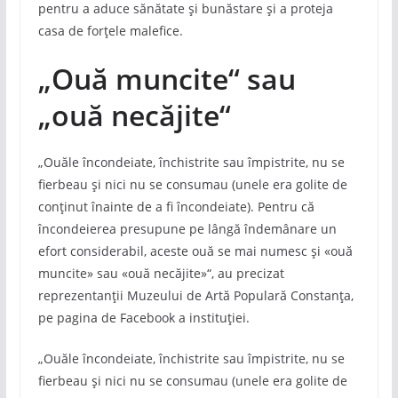
pentru a aduce sănătate și bunăstare și a proteja
casa de forțele malefice.
„Ouă muncite“ sau
„ouă necăjite“
„Ouăle încondeiate, închistrite sau împistrite, nu se
fierbeau și nici nu se consumau (unele era golite de
conținut înainte de a fi încondeiate). Pentru că
încondeierea presupune pe lângă îndemânare un
efort considerabil, aceste ouă se mai numesc și «ouă
muncite» sau «ouă necăjite»“, au precizat
reprezentanții Muzeului de Artă Populară Constanța,
pe pagina de Facebook a instituției.
„Ouăle încondeiate, închistrite sau împistrite, nu se
fierbeau și nici nu se consumau (unele era golite de