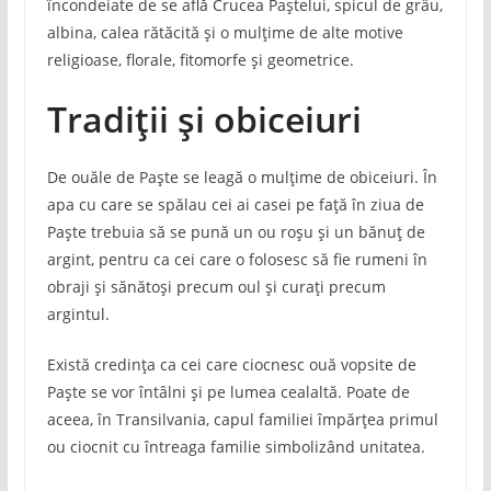
încondeiate de se află Crucea Paștelui, spicul de grâu,
albina, calea rătăcită și o mulțime de alte motive
religioase, florale, fitomorfe și geometrice.
Tradiții și obiceiuri
De ouăle de Paște se leagă o mulțime de obiceiuri. În
apa cu care se spălau cei ai casei pe față în ziua de
Paște trebuia să se pună un ou roșu și un bănuț de
argint, pentru ca cei care o folosesc să fie rumeni în
obraji și sănătoși precum oul și curați precum
argintul.
Există credința ca cei care ciocnesc ouă vopsite de
Paște se vor întâlni și pe lumea cealaltă. Poate de
aceea, în Transilvania, capul familiei împărțea primul
ou ciocnit cu întreaga familie simbolizând unitatea.