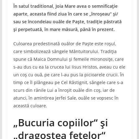
În satul traditional, Joia Mare avea o semnificație
aparte, aceasta fiind ziua în care se „înroșeau“ și/
sau se încondeiau ouăle de Paște, tradiție păstrată
și perpetuată, în mare măsură, până în prezent.
Culoarea predestinată ouălor de Paște este roșul,
care simbolizează sângele Mântuitorului. Tradiția
spune că Maica Domnului și femeile mironosițe, care
s-au dus cu ea la crucea lui Iisus Hristos, aveau cu ele
un coș cu ouă, pe care l-au pus la picioarele crucii. În
timp ce îl plângeau pe Cel Răstignit, sângele care s-a
scurs din rănile Lui a înroșit ouăle din coș, iar de
atunci, în amintirea jerfei Sale, ouăle se vopsesc în
această culoare.
„Bucuria copiilor“ și
„dragostea fetelor“