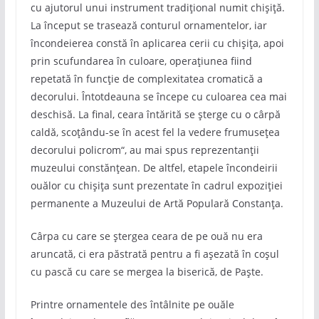
cu ajutorul unui instrument tradițional numit chișiță.
La început se trasează conturul ornamentelor, iar
încondeierea constă în aplicarea cerii cu chișița, apoi
prin scufundarea în culoare, operațiunea fiind
repetată în funcție de complexitatea cromatică a
decorului. Întotdeauna se începe cu culoarea cea mai
deschisă. La final, ceara întărită se șterge cu o cârpă
caldă, scoțându-se în acest fel la vedere frumusețea
decorului policrom“, au mai spus reprezentanții
muzeului constănțean. De altfel, etapele încondeirii
ouălor cu chișița sunt prezentate în cadrul expoziției
permanente a Muzeului de Artă Populară Constanța.
Cârpa cu care se ștergea ceara de pe ouă nu era
aruncată, ci era păstrată pentru a fi așezată în coșul
cu pască cu care se mergea la biserică, de Paște.
Printre ornamentele des întâlnite pe ouăle