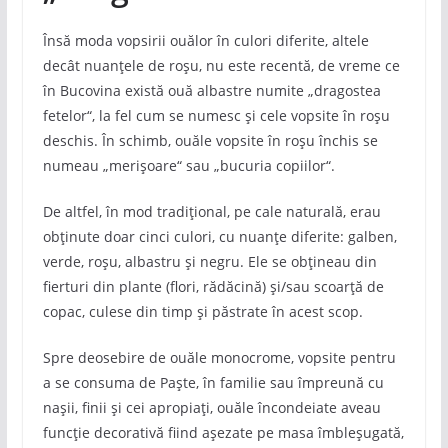
Însă moda vopsirii ouălor în culori diferite, altele
decât nuanțele de roșu, nu este recentă, de vreme ce
în Bucovina există ouă albastre numite „dragostea
fetelor“, la fel cum se numesc și cele vopsite în roșu
deschis. În schimb, ouăle vopsite în roșu închis se
numeau „merișoare“ sau „bucuria copiilor“.
De altfel, în mod tradițional, pe cale naturală, erau
obținute doar cinci culori, cu nuanțe diferite: galben,
verde, roșu, albastru și negru. Ele se obțineau din
fierturi din plante (flori, rădăcină) și/sau scoarță de
copac, culese din timp și păstrate în acest scop.
Spre deosebire de ouăle monocrome, vopsite pentru
a se consuma de Paște, în familie sau împreună cu
nașii, finii și cei apropiați, ouăle încondeiate aveau
funcție decorativă fiind așezate pe masa îmbleșugată,