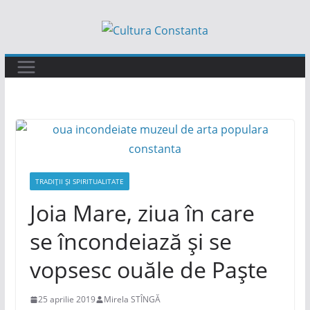
Sari
la
conținut
TRADIȚII ȘI SPIRITUALITATE
Joia Mare, ziua în care
se încondeiază și se
vopsesc ouăle de Paște
25 aprilie 2019
Mirela STÎNGĂ