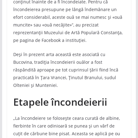
conținut înainte de a fi încondeiate. Pentru că
încondeierea presupune pe lângă îndemânare un
efort considerabil, aceste ouă se mai numesc și «ouă
muncite» sau «ouă necăjite»“, au precizat
reprezentanții Muzeului de Artă Populară Constanța,
pe pagina de Facebook a instituției.
Deși în prezent arta această este asociată cu
Bucovina, tradiția încondeierii ouălor a fost
răspândită aproape pe tot cuprinsul țării fiind încă
practicată în Țara Vrancei, Ținutul Branului, sudul
Olteniei și Munteniei.
Etapele încondeierii
„La încondeiere se folosește ceara curată de albine,
fierbinte în care odinioară se punea și un vârf de
cuțit de cărbune bine pisat. Aceasta se aplică pe ou