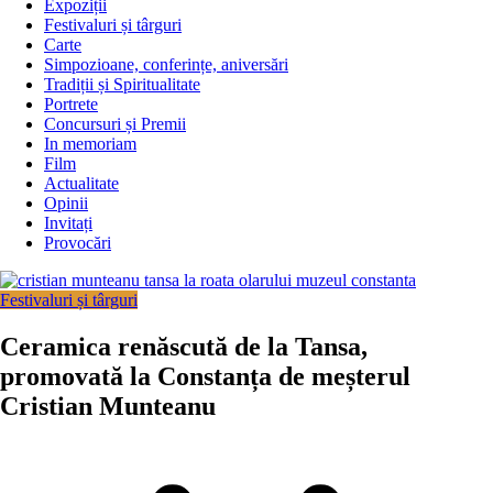
Expoziții
Festivaluri și târguri
Carte
Simpozioane, conferințe, aniversări
Tradiții și Spiritualitate
Portrete
Concursuri și Premii
In memoriam
Film
Actualitate
Opinii
Invitați
Provocări
Festivaluri și târguri
Ceramica renăscută de la Tansa,
promovată la Constanța de meșterul
Cristian Munteanu