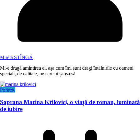
Mirela STÎNGĂ
Mi-e dragă amintirea ei, așa cum îmi sunt dragi întâlnirile cu oameni
speciali, de calitate, pe care ai șansa să
Portrete
Soprana Marina Krilovici, o viață de roman, luminată
de iubire