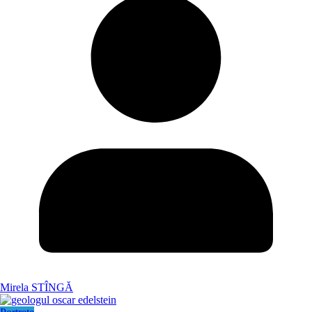
Mirela STÎNGĂ