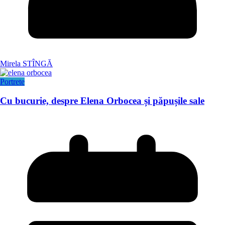
Mirela STÎNGĂ
Portrete
Cu bucurie, despre Elena Orbocea și păpușile sale