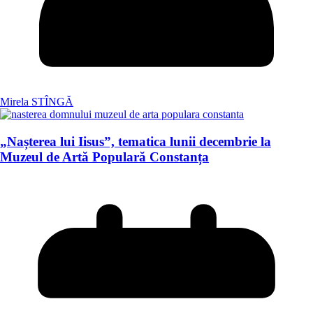
Mirela STÎNGĂ
„Nașterea lui Iisus”, tematica lunii decembrie la
Muzeul de Artă Populară Constanța