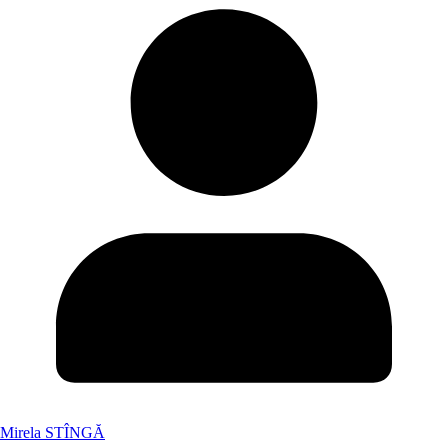
Mirela STÎNGĂ