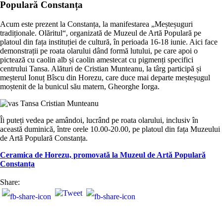
Populară Constanța
Acum este prezent la Constanța, la manifestarea „Meșteșuguri
tradiționale. Olăritul“, organizată de Muzeul de Artă Populară pe
platoul din fața instituției de cultură, în perioada 16-18 iunie. Aici face
demonstrații pe roata olarului dând formă lutului, pe care apoi o
pictează cu caolin alb și caolin amestecat cu pigmenți specifici
centrului Tansa. Alături de Cristian Munteanu, la târg participă și
meșterul Ionuț Bîscu din Horezu, care duce mai departe meșteșugul
moștenit de la bunicul său matern, Gheorghe Iorga.
Îi puteți vedea pe amândoi, lucrând pe roata olarului, inclusiv în
această duminică, între orele 10.00-20.00, pe platoul din fața Muzeului
de Artă Populară Constanța.
Ceramica de Horezu, promovată la Muzeul de Artă Populară
Constanța
Share: