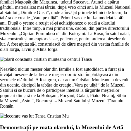
familiei Magopăț din Marginea, județul Suceava. Atunci a apărut
gândul, materializat mai târziu, după vreo cinci ani, la Muzeul Național
al Satului „Dimitrie Gusti“, unde a învățat primele tehnici de lucru, la
tabăra de creație „Vara pe uliță“. Primul vas de lut l-a modelat la 40
ani. După o vreme a reușit să-și achiziționeze o roată a olarului
tradițională. Între timp, a mai primit una, cadou, din partea directorului
Muzeului „Ciprian Porumbescu“ din Botoșani. La Roșu, în satul natal,
și-a construit și un cuptor clasic, pe lemne, pentru arderea pieselor de
lut. A fost ajutat să-l construiască de către meșteri din vestita familie de
olari Iorga, Liviu și Alina Iorga.
Neavând niciun meșter olar din familie a fost autodidact, a furat și a
învățat meserie de la fiecare meșter dornic să-i împărtășească din
secretele olăritului. A fost greu, dar acum Cristian Munteanu a devenit
din ucenic, discipol la tabăra de creație „Vara pe uliță“ de la Muzeul
Satului și se bucură de o participare intensă la târgurile meșterilor
populari din țară de la Botoșani, Focșani, Galați, Piatra Neamț, Sibiu –
la Muzeul „Astra“, București – Muzeul Satului și Muzeul Țăranului
Român.
Demonstrații pe roata olarului, la Muzeului de Artă