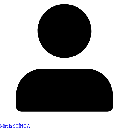
Mirela STÎNGĂ