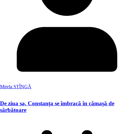
Mirela STÎNGĂ
De ziua sa, Constanța se îmbracă în cămașă de
sărbătoare