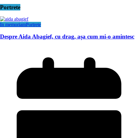
Portrete
In memoriam
Portrete
Despre Aida Abagief, cu drag, așa cum mi-o amintesc