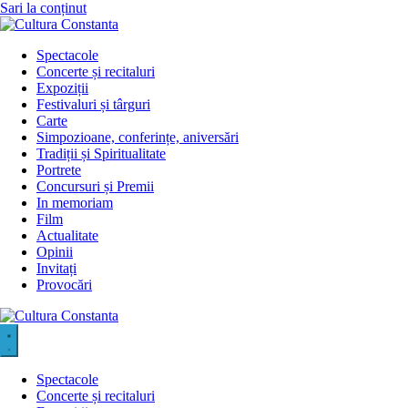
Sari la conținut
Spectacole
Concerte și recitaluri
Expoziții
Festivaluri și târguri
Carte
Simpozioane, conferințe, aniversări
Tradiții și Spiritualitate
Portrete
Concursuri și Premii
In memoriam
Film
Actualitate
Opinii
Invitați
Provocări
Spectacole
Concerte și recitaluri