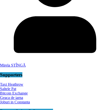
Mirela STÎNGĂ
Supporters
Taxi Heathrow
Saltele Pat
Bitcoin Exchange
Geaca de iarna
Joburi in Constanta