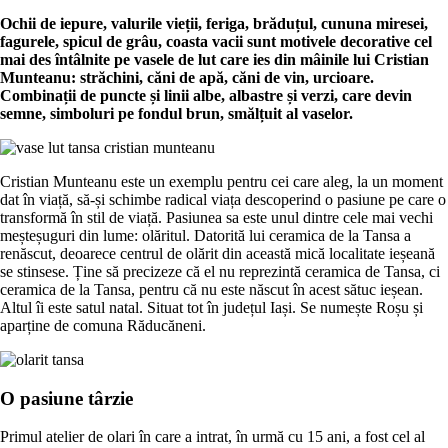
Ochii de iepure, valurile vieții, feriga, brăduțul, cununa miresei,
fagurele, spicul de grâu, coasta vacii sunt motivele decorative cel
mai des întâlnite pe vasele de lut care ies din mâinile lui Cristian
Munteanu: străchini, căni de apă, căni de vin, urcioare.
Combinații de puncte și linii albe, albastre și verzi, care devin
semne, simboluri pe fondul brun, smălțuit al vaselor.
Cristian Munteanu este un exemplu pentru cei care aleg, la un moment
dat în viață, să-și schimbe radical viața descoperind o pasiune pe care o
transformă în stil de viață. Pasiunea sa este unul dintre cele mai vechi
meșteșuguri din lume: olăritul. Datorită lui ceramica de la Tansa a
renăscut, deoarece centrul de olărit din această mică localitate ieșeană
se stinsese. Ține să precizeze că el nu reprezintă ceramica de Tansa, ci
ceramica de la Tansa, pentru că nu este născut în acest sătuc ieșean.
Altul îi este satul natal. Situat tot în județul Iași. Se numește Roșu și
aparține de comuna Răducăneni.
O pasiune târzie
Primul atelier de olari în care a intrat, în urmă cu 15 ani, a fost cel al