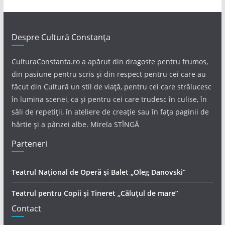
Despre Cultură Constanța
CulturaConstanta.ro a apărut din dragoste pentru frumos,
din pasiune pentru scris și din respect pentru cei care au
făcut din Cultură un stil de viață, pentru cei care strălucesc
în lumina scenei, ca și pentru cei care trudesc în culise, în
săli de repetiții, în ateliere de creație sau în fața paginii de
hârtie și a pânzei albe. Mirela STÎNGĂ
Parteneri
Teatrul Național de Operă și Balet „Oleg Danovski”
Teatrul pentru Copii și Tineret „Căluțul de mare”
Contact