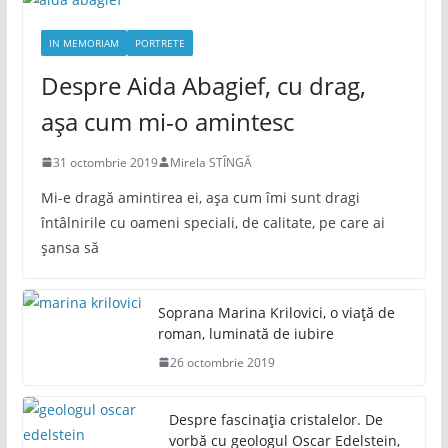
IN MEMORIAM
PORTRETE
Despre Aida Abagief, cu drag,
așa cum mi-o amintesc
31 octombrie 2019
Mirela STÎNGĂ
Mi-e dragă amintirea ei, așa cum îmi sunt dragi
întâlnirile cu oameni speciali, de calitate, pe care ai
șansa să
Soprana Marina Krilovici, o viață de
roman, luminată de iubire
26 octombrie 2019
Despre fascinația cristalelor. De
vorbă cu geologul Oscar Edelstein,