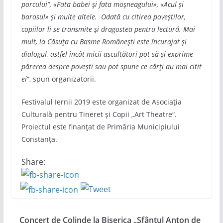
porcului”, «Fata babei și fata moșneagului», «Acul și
barosul» și multe altele. Odată cu citirea poveștilor,
copiilor li se transmite și dragostea pentru lectură. Mai
mult, la Căsuța cu Basme Românești este încurajat și
dialogul, astfel încât micii ascultători pot să-și exprime
părerea despre povești sau pot spune ce cărți au mai citit
ei
“, spun organizatorii.
Festivalul Iernii 2019 este organizat de Asociația
Culturală pentru Tineret și Copii „Art Theatre“.
Proiectul este finanțat de Primăria Municipiului
Constanța.
Share:
Concert de Colinde la Biserica „Sfântul Anton de