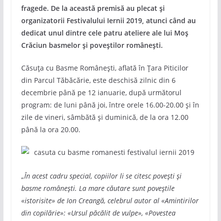
fragede. De la această premisă au plecat și
organizatorii Festivalului Iernii 2019, atunci când au
dedicat unul dintre cele patru ateliere ale lui Moș
Crăciun basmelor și poveștilor românești.
Căsuța cu Basme Românești, aflată în Țara Piticilor
din Parcul Tăbăcărie, este deschisă zilnic din 6
decembrie până pe 12 ianuarie, după următorul
program: de luni până joi, între orele 16.00-20.00 și în
zile de vineri, sâmbătă și duminică, de la ora 12.00
până la ora 20.00.
„
În acest cadru special, copiilor li se citesc povești și
basme românești. La mare căutare sunt poveștile
«istorisite» de Ion Creangă, celebrul autor al «Amintirilor
din copilărie»: «Ursul păcălit de vulpe», «Povestea