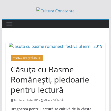
Sari
la
conținut
FESTIVALURI ȘI TÂRGURI
Căsuța cu Basme
Românești, pledoarie
pentru lectură
16 decembrie 2019
Mirela STÎNGĂ
Dragostea pentru lectură se cultivă de la vârste