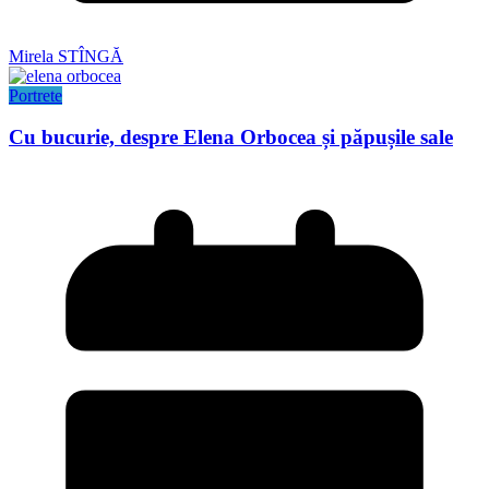
Mirela STÎNGĂ
Portrete
Cu bucurie, despre Elena Orbocea și păpușile sale