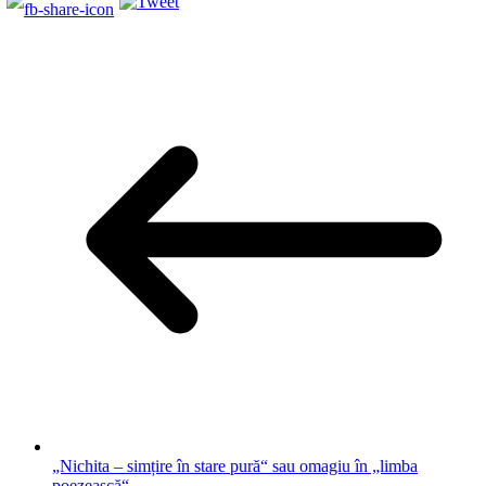
„Nichita – simțire în stare pură“ sau omagiu în „limba
poezească“