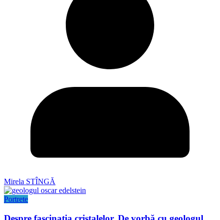
Mirela STÎNGĂ
Portrete
Despre fascinația cristalelor. De vorbă cu geologul