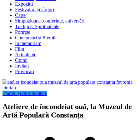
Expoziții
Festivaluri și târguri
Carte
Simpozioane, conferințe, aniversări
Tradiții și Spiritualitate
Portrete
Concursuri și Premii
In memoriam
Film
Actualitate
Opinii
Invitați
Provocări
Tradiții și Spiritualitate
Ateliere de încondeiat ouă, la Muzeul de
Artă Populară Constanța