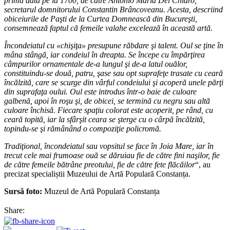
prima dată pe la 1700, de către Antonio Maria Del Chiaro,
secretarul domnitorului Constantin Brâncoveanu. Acesta, descriind
obiceiurile de Paşti de la Curtea Domnească din Bucureşti,
consemnează faptul că femeile valahe excelează în această artă.
Încondeiatul cu «chişiţa» presupune răbdare şi talent. Oul se ţine în
mâna stângă, iar condeiul în dreapta. Se începe cu împărţirea
câmpurilor ornamentale de-a lungul şi de-a latul ouălor,
constituindu-se două, patru, şase sau opt suprafeţe trasate cu ceară
încălzită, care se scurge din vârful condeiului şi acoperă unele părţi
din suprafaţa oului. Oul este introdus într-o baie de culoare
galbenă, apoi în roşu şi, de obicei, se termină cu negru sau altă
culoare închisă. Fiecare spaţiu colorat este acoperit, pe rând, cu
ceară topită, iar la sfârşit ceara se şterge cu o cârpă încălzită,
topindu-se şi rămânând o compoziţie policromă.
Tradiţional, încondeiatul sau vopsitul se face în Joia Mare, iar în
trecut cele mai frumoase ouă se dăruiau fie de către fini naşilor, fie
de către femeile bătrâne preotului, fie de către fete flăcăilor
“, au
precizat specialiștii Muzeului de Artă Populară Constanța.
Sursă foto:
Muzeul de Artă Populară Constanța
Share: