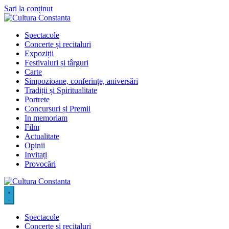
Sari la conținut
Spectacole
Concerte și recitaluri
Expoziții
Festivaluri și târguri
Carte
Simpozioane, conferințe, aniversări
Tradiții și Spiritualitate
Portrete
Concursuri și Premii
In memoriam
Film
Actualitate
Opinii
Invitați
Provocări
Spectacole
Concerte și recitaluri