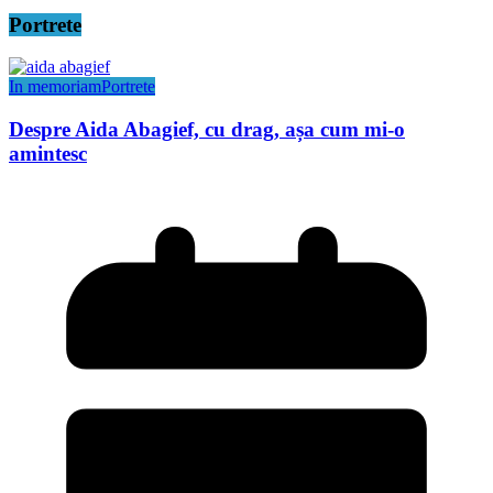
Portrete
In memoriam
Portrete
Despre Aida Abagief, cu drag, așa cum mi-o
amintesc