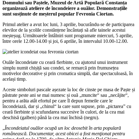
Domnului sau Paștele, Muzeul de Artă Populară Constanța
organizează ateliere de încondeiere a ouălor. Demonstrațiile
sunt susținute de meșterul popular Fevronia Ciortan.
Primul atelier a avut loc luni, 3 aprilie, bucurându-se de participarea
elevilor de la școlile constănțene încântați să afle tainele acestui
meșteșug. Următoarele întâlniri sunt programate miercuri, 5 aprilie,
între orele 12.00-14.00 și joi, 6 aprilie, în intervalul 10.00-12.00.
Ouăle încondeiate cu ceară fierbinte, cu ajutorul unui instrument
simplu numit chișiță sau condei, se remarcă prin frumusețea
motivelor decorative și prin cromatica simplă, dar spectaculoasă, în
același timp.
Aceste simboluri pascale așezate la loc de cinste pe masa de Paște și
păstrate peste ani se mai numesc și ouă „muncite“ sau „necăjite“,
pentru a arăta atât efortul pe care îl depun femeile care le
încondeiază, dar și „chinul“ la care sunt supuse, prin „pictarea” cu
ceară fierbinte și scufundarea succesive în culori, de la cea mai
deschisă (galben) până la cea mai închisă (negru).
„
Încondeiatul ouălor ocupă un loc deosebit în arta populară
românească. Documentar, acest obicei a fost menţionat pentru