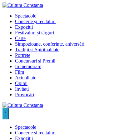
Sari
la
Spectacole
conținut
Concerte și recitaluri
Expoziții
Festivaluri și târguri
Carte
Simpozioane, conferințe, aniversări
Tradiții și Spiritualitate
Portrete
Concursuri și Premii
In memoriam
Film
Actualitate
Opinii
Invitați
Provocări
Spectacole
Concerte și recitaluri
Expoziții