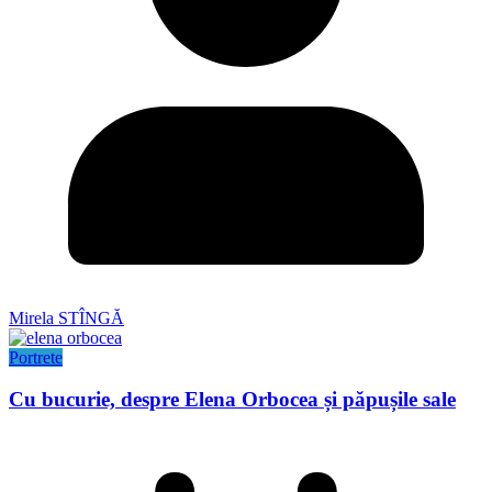
Mirela STÎNGĂ
Portrete
Cu bucurie, despre Elena Orbocea și păpușile sale