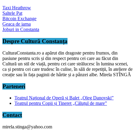
Taxi Heathrow
Saltele Pat
Bitcoin Exchange
Geaca de iarna
Joburi in Constanta
Despre Cultură Constanța
CulturaConstanta.ro a apărut din dragoste pentru frumos, din
pasiune pentru scris și din respect pentru cei care au făcut din
Cultură un stil de viață, pentru cei care strălucesc în lumina scenei,
ca și pentru cei care trudesc în culise, în săli de repetiții, în ateliere de
creație sau în fața paginii de hârtie și a pânzei albe. Mirela STÎNGĂ
Parteneri
Teatrul Național de Operă și Balet „Oleg Danovski”
Teatrul pentru Copii și Tineret „Căluțul de mare”
Contact
mirela.stinga@yahoo.com