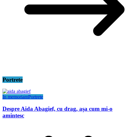
Portrete
In memoriam
Portrete
Despre Aida Abagief, cu drag, așa cum mi-o
amintesc