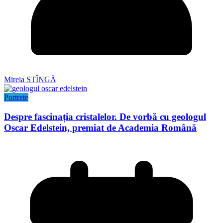
Mirela STÎNGĂ
Portrete
Despre fascinația cristalelor. De vorbă cu geologul
Oscar Edelstein, premiat de Academia Română