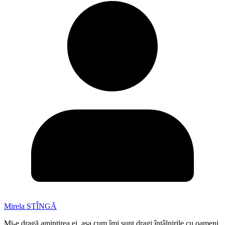
Mirela STÎNGĂ
Mi-e dragă amintirea ei, așa cum îmi sunt dragi întâlnirile cu oameni