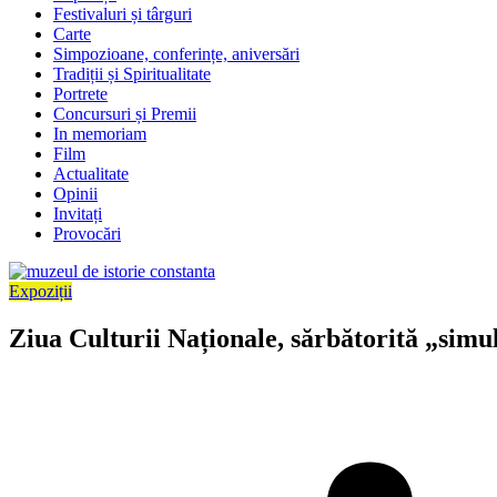
Festivaluri și târguri
Carte
Simpozioane, conferințe, aniversări
Tradiții și Spiritualitate
Portrete
Concursuri și Premii
In memoriam
Film
Actualitate
Opinii
Invitați
Provocări
Expoziții
Ziua Culturii Naționale, sărbătorită „simu