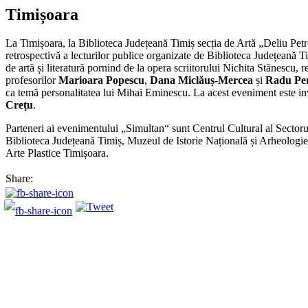
Timișoara
La Timișoara, la Biblioteca Județeană Timiș secția de Artă „Deliu Petr
retrospectivă a lecturilor publice organizate de Biblioteca Județeană 
de artă și literatură pornind de la opera scriitorului Nichita Stănescu,
profesorilor
Marioara Popescu
,
Dana Miclăuș-Mercea
și
Radu Pe
ca temă personalitatea lui Mihai Eminescu. La acest eveniment este invi
Crețu
.
Parteneri ai evenimentului „Simultan“ sunt Centrul Cultural al Sector
Biblioteca Județeană Timiș, Muzeul de Istorie Națională și Arheologie
Arte Plastice Timișoara.
Share: