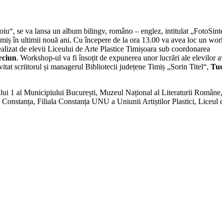
oiu“, se va lansa un album bilingv, româno – englez, intitulat „FotoSint
Timiș în ultimii nouă ani. Cu începere de la ora 13.00 va avea loc un wo
 realizat de elevii Liceului de Arte Plastice Timișoara sub coordonarea
rciun
. Workshop-ul va fi însoțit de expunerea unor lucrări ale elevilor 
tat scriitorul și managerul Bibliotecii județene Timiș „Sorin Titel“,
Tu
ului 1 al Municipiului București, Muzeul Național al Literaturii Române
 Constanța, Filiala Constanța UNU a Uniunii Artiștilor Plastici, Liceul 