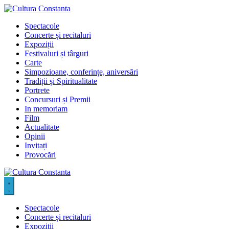
Sari
la
Spectacole
conținut
Concerte și recitaluri
Expoziții
Festivaluri și târguri
Carte
Simpozioane, conferințe, aniversări
Tradiții și Spiritualitate
Portrete
Concursuri și Premii
In memoriam
Film
Actualitate
Opinii
Invitați
Provocări
Spectacole
Concerte și recitaluri
Expoziții