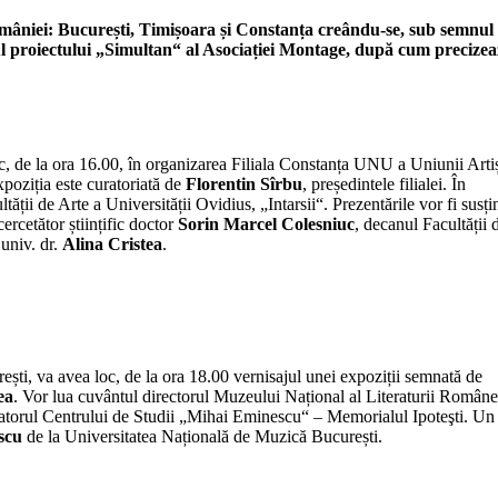
României: București, Timișoara și Constanța creându-se, sub semnul
drul proiectului „Simultan“ al Asociației Montage, după cum precize
, de la ora 16.00, în organizarea Filiala Constanța UNU a Uniunii Artiș
Expoziția este curatoriată de
Florentin Sîrbu
, președintele filialei. În
tății de Arte a Universității Ovidius, „Intarsii“. Prezentările vor fi susți
ercetător științific doctor
Sorin Marcel Colesniuc
, decanul Facultății 
 univ. dr.
Alina Cristea
.
ești, va avea loc, de la ora 18.00 vernisajul unei expoziții semnată de
ea
. Vor lua cuvântul directorul Muzeului Național al Literaturii Române
atorul Centrului de Studii „Mihai Eminescu“ – Memorialul Ipoteşti. Un
scu
de la Universitatea Națională de Muzică București.