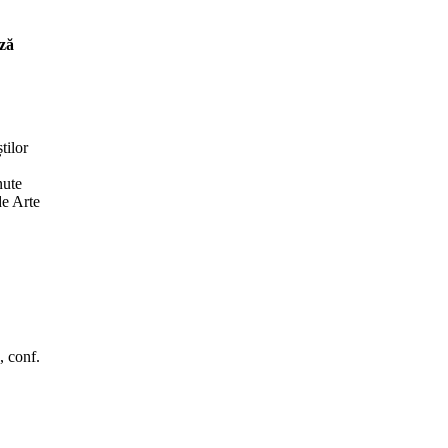
ază
tilor
nute
de Arte
, conf.