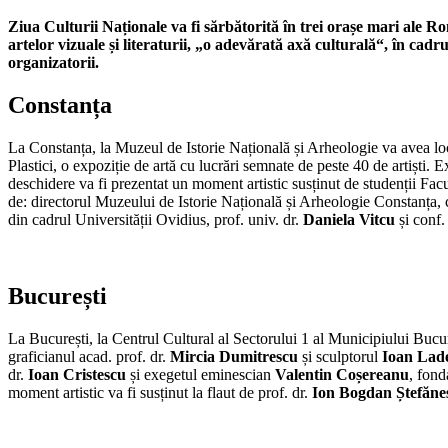
Ziua Culturii Naționale va fi sărbătorită în trei orașe mari ale 
artelor vizuale și literaturii, „o adevărată axă culturală“, în ca
organizatorii.
Constanța
La Constanța, la Muzeul de Istorie Națională și Arheologie va avea loc
Plastici, o expoziție de artă cu lucrări semnate de peste 40 de artiști. 
deschidere va fi prezentat un moment artistic susținut de studenții Facul
de: directorul Muzeului de Istorie Națională și Arheologie Constanța, c
din cadrul Universității Ovidius, prof. univ. dr.
Daniela Vitcu
și conf.
București
La București, la Centrul Cultural al Sectorului 1 al Municipiului Bucur
graficianul acad. prof. dr.
Mircia Dumitrescu
și sculptorul
Ioan Lad
dr.
Ioan Cristescu
și exegetul eminescian
Valentin Coșereanu
, fond
moment artistic va fi susținut la flaut de prof. dr.
Ion Bogdan Ștefăne