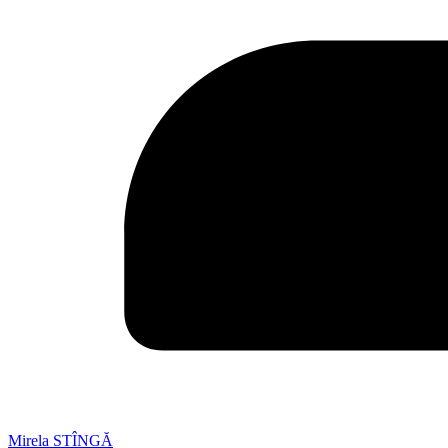
Mirela STÎNGĂ