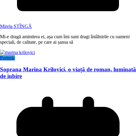
Mirela STÎNGĂ
Mi-e dragă amintirea ei, așa cum îmi sunt dragi întâlnirile cu oameni
speciali, de calitate, pe care ai șansa să
Portrete
Soprana Marina Krilovici, o viață de roman, luminată
de iubire