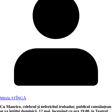
Mirela STÎNGĂ
Cu Manrico, celebrul și nefericitul trubadur, publicul constănțean
se va întâlni duminică, 12 mai, începând cu ora 19.00, la Teatrul