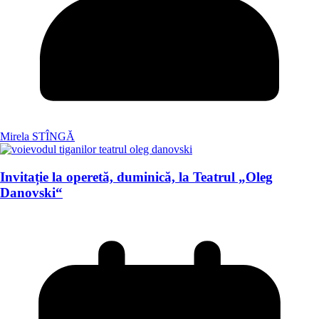
Mirela STÎNGĂ
Invitație la operetă, duminică, la Teatrul „Oleg
Danovski“