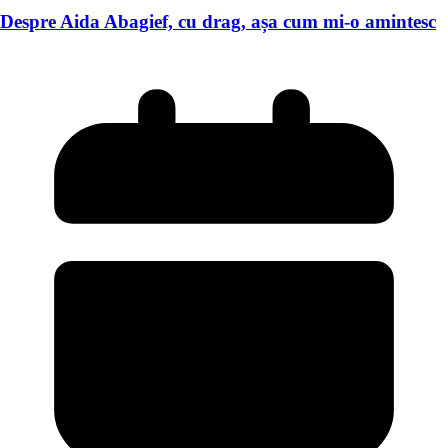
Despre Aida Abagief, cu drag, așa cum mi-o amintesc