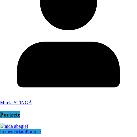
Mirela STÎNGĂ
Portrete
In memoriam
Portrete