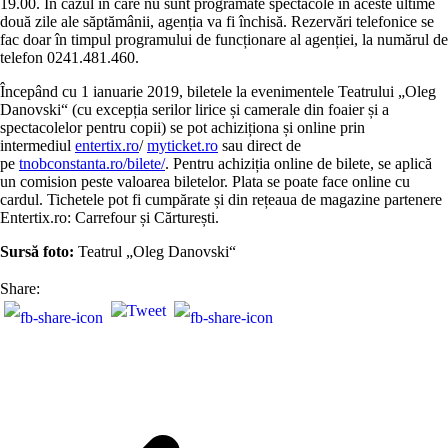
19.00. În cazul în care nu sunt programate spectacole în aceste ultime
două zile ale săptămânii, agenția va fi închisă. Rezervări telefonice se
fac doar în timpul programului de funcționare al agenției, la numărul de
telefon 0241.481.460.
Începând cu 1 ianuarie 2019, biletele la evenimentele Teatrului „Oleg
Danovski“ (cu excepția serilor lirice și camerale din foaier și a
spectacolelor pentru copii) se pot achiziționa și online prin
intermediul
entertix.ro
/
myticket.ro
sau direct de
pe
tnobconstanta.ro/bilete/
. Pentru achiziția online de bilete, se aplică
un comision peste valoarea biletelor. Plata se poate face online cu
cardul. Tichetele pot fi cumpărate și din rețeaua de magazine partenere
Entertix.ro: Carrefour și Cărturești.
Sursă foto:
Teatrul „Oleg Danovski“
Share: