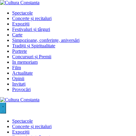
Sari
la
Spectacole
conținut
Concerte și recitaluri
Expoziții
Festivaluri și târguri
Carte
Simpozioane, conferințe, aniversări
Tradiții și Spiritualitate
Portrete
Concursuri și Premii
In memoriam
Film
Actualitate
Opinii
Invitați
Provocări
Spectacole
Concerte și recitaluri
Expoziții