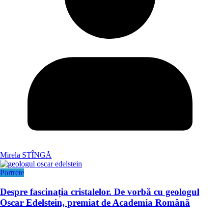
Mirela STÎNGĂ
Portrete
Despre fascinația cristalelor. De vorbă cu geologul
Oscar Edelstein, premiat de Academia Română