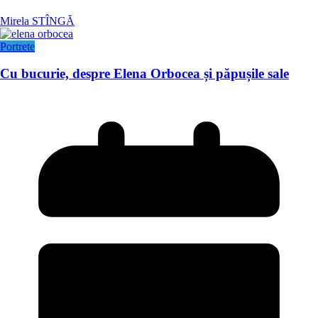
Mirela STÎNGĂ
Portrete
Cu bucurie, despre Elena Orbocea și păpușile sale