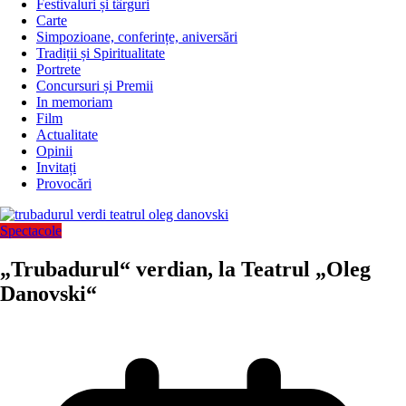
Festivaluri și târguri
Carte
Simpozioane, conferințe, aniversări
Tradiții și Spiritualitate
Portrete
Concursuri și Premii
In memoriam
Film
Actualitate
Opinii
Invitați
Provocări
Spectacole
„Trubadurul“ verdian, la Teatrul „Oleg
Danovski“