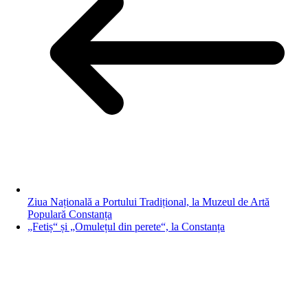
Ziua Națională a Portului Tradițional, la Muzeul de Artă
Populară Constanța
„Fetiș“ și „Omulețul din perete“, la Constanța