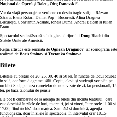
Național de Operă și Balet „Oleg Danovski“.
Vor da viață personajelor verdiene cu destin tragic soliștii: Răzvan
Săraru, Elena Rotari, Daniel Pop – București, Alina Dragnea –
București, Constantin Acsinte, Ionela Duma, Andrei Băican și Iulian
Bratu.
Spectacolul se desfășoară sub bagheta dirijorului
Doug Biachi
din
Statele Unite ale Americii.
Regia artistică este semnată de
Ognean Draganov
, iar scenografia este
realizată de
Boris Stoinov
și
Tvetanka Stoinova
.
Bilete
Biletele au preţuri de 20, 25, 30, 40 și 50 lei, în funcţie de locul ocupat
în sală, conform diagramei sălii. Copiii, elevii și studenții vor plăti pe
un bilet 8 lei, pe baza carnetelor de note vizate de zi, iar pensionarii, 15
lei, pe baza talonului de pensie.
Ele pot fi cumpărate de la agenția de bilete din incinta teatrului, care
este deschisă în zilele de luni, miercuri, joi și vineri, între orele 11.00 și
17.00, fiind închisă doar marțea. Sâmbătă și duminică, agenția
funcționează, doar în zilele în spectacole, în intervalul orar 18.15-