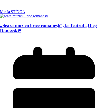
Mirela STÎNGĂ
„Seara muzicii lirice românești“, la Teatrul „Oleg
Danovski“