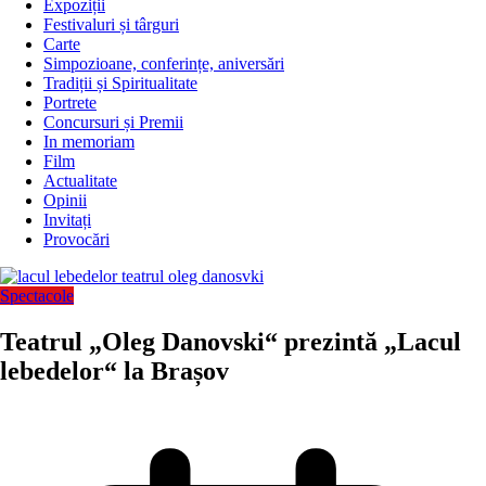
Expoziții
Festivaluri și târguri
Carte
Simpozioane, conferințe, aniversări
Tradiții și Spiritualitate
Portrete
Concursuri și Premii
In memoriam
Film
Actualitate
Opinii
Invitați
Provocări
Spectacole
Teatrul „Oleg Danovski“ prezintă „Lacul
lebedelor“ la Brașov