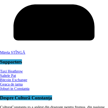
Mirela STÎNGĂ
Supporters
Taxi Heathrow
Saltele Pat
Bitcoin Exchange
Geaca de iarna
Joburi in Constanta
Despre Cultură Constanța
CulturaConstanta.ro a apărut din dragoste pentru frumos, din pasiune