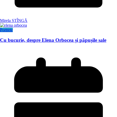
Mirela STÎNGĂ
Portrete
Cu bucurie, despre Elena Orbocea și păpușile sale