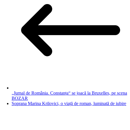
„Jurnal de România. Constanța“ se joacă la Bruxelles, pe scena
BOZAR
Soprana Marina Krilovici, o viață de roman, luminată de iubire