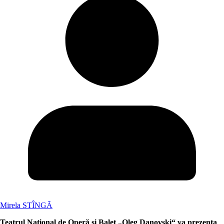
Mirela STÎNGĂ
Teatrul Național de Operă și Balet „Oleg Danovski“ va prezenta