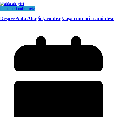
In memoriam
Portrete
Despre Aida Abagief, cu drag, așa cum mi-o amintesc