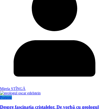
Mirela STÎNGĂ
Portrete
Despre fascinația cristalelor. De vorbă cu geologul