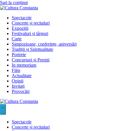
Sari la conținut
Spectacole
Concerte și recitaluri
Expoziții
Festivaluri și târguri
Carte
Simpozioane, conferințe, aniversări
Tradiții și Spiritualitate
Portrete
Concursuri și Premii
In memoriam
Film
Actualitate
Opinii
Invitați
Provocări
Spectacole
Concerte și recitaluri