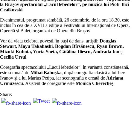
la Brașov spectacolul „Lacul lebedelor“, pe muzica lui Piotr Ilici
Ceaikovski.
Evenimentul, programat sâmbătă, 26 octombrie, de la ora 18.30, este
inclus în cea de-a XVII-a ediție a Festivalului Internațional de Operă,
Operetă şi Balet, organizat de Opera din Brașov.
Vor da viața celebrei povești, în pași de dans, artiștii:
Douglas
Stewart, Mayu Takahashi, Bogdan Bîrsănescu, Ryan Brown,
Mizuki Kubota, Yuria Soeta, Cătălina Iliescu, Andrada Ion
și
Cecilia Ursul
.
Coregrafia spectacolului „Lacul lebedelor“, în variantă constănțeană,
este semnată de
Mihai Babuşka
, după coregrafia clasică a lui Lev
Ivanov și a lui Marius Petipa, iar scenografia e creată de
Adriana
Urmuzescu
. Asistent de coregrafie este
Monica Cherecheş
.
Share: