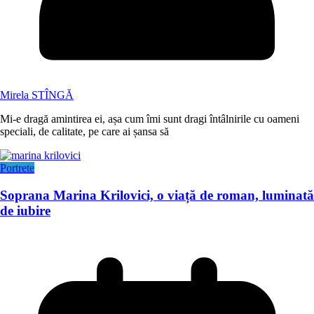
Mirela STÎNGĂ
Mi-e dragă amintirea ei, așa cum îmi sunt dragi întâlnirile cu oameni
speciali, de calitate, pe care ai șansa să
Portrete
Soprana Marina Krilovici, o viață de roman, luminată
de iubire