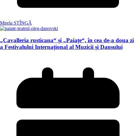
Mirela STÎNGĂ
„Cavalleria rusticana“ și „Paiațe“, în cea de-a doua zi
a Festivalului Internațional al Muzicii și Dansului