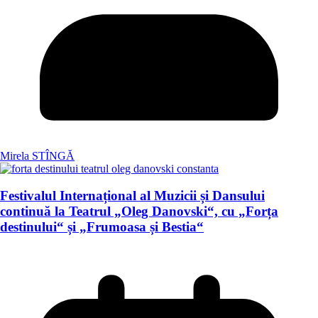
Mirela STÎNGĂ
Festivalul Internațional al Muzicii și Dansului
continuă la Teatrul „Oleg Danovski“, cu „Forța
destinului“ și „Frumoasa și Bestia“