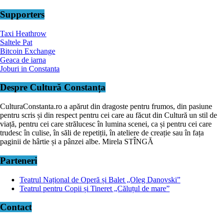
Supporters
Taxi Heathrow
Saltele Pat
Bitcoin Exchange
Geaca de iarna
Joburi in Constanta
Despre Cultură Constanța
CulturaConstanta.ro a apărut din dragoste pentru frumos, din pasiune
pentru scris și din respect pentru cei care au făcut din Cultură un stil de
viață, pentru cei care strălucesc în lumina scenei, ca și pentru cei care
trudesc în culise, în săli de repetiții, în ateliere de creație sau în fața
paginii de hârtie și a pânzei albe. Mirela STÎNGĂ
Parteneri
Teatrul Național de Operă și Balet „Oleg Danovski”
Teatrul pentru Copii și Tineret „Căluțul de mare”
Contact