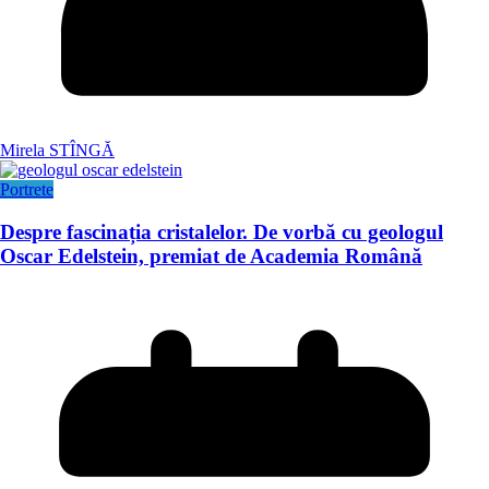
Mirela STÎNGĂ
Portrete
Despre fascinația cristalelor. De vorbă cu geologul
Oscar Edelstein, premiat de Academia Română