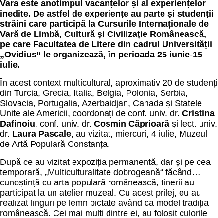
Vara este anotimpul vacan
țelor și al experiențelor
inedite. De astfel de experiențe au parte și studenții
străini care participă la Cursurile Internaționale de
Vară de Limbă, Cultură și Civilizație Românească,
pe care Facultatea de Litere din cadrul Universității
„Ovidius“ le organizează, în perioada 25 iunie-15
iulie.
În acest context multicultural, aproximativ 20 de studenți
din
Turcia, Grecia, Italia,
Belgia, Polonia, Serbia,
Slovacia, Portugalia, Azerbaidjan, Canada și Statele
Unite ale Americii, coordonați de conf. univ. dr.
Cristina
Dafinoiu
, conf. univ. dr.
Cosmin Căprioară
și lect. univ.
dr.
Laura Pascale
, au
vizitat, miercuri, 4 iulie, Muzeul
de Artă Populară Constanța.
După ce au vizitat expoziția permanentă, dar și pe cea
temporară, „Multiculturalitate dobrogeană“ făcând…
cunoștință cu arta populară românească, tinerii au
p
articipat la un atelier muzeal.
Cu acest prilej, eu au
realizat
linguri pe lemn pictate având ca model tradiția
românească.
Cei mai mulți dintre ei, au
folosit culorile