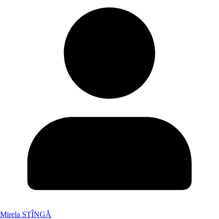
Mirela STÎNGĂ