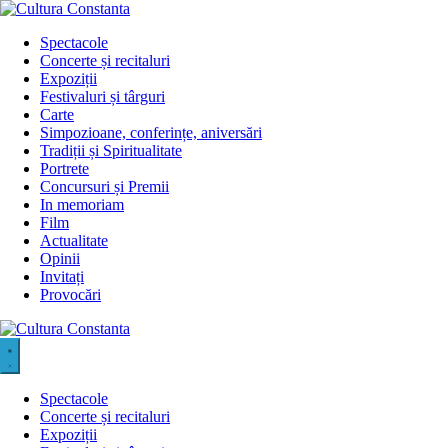
Sari
la
Spectacole
conținut
Concerte și recitaluri
Expoziții
Festivaluri și târguri
Carte
Simpozioane, conferințe, aniversări
Tradiții și Spiritualitate
Portrete
Concursuri și Premii
In memoriam
Film
Actualitate
Opinii
Invitați
Provocări
Spectacole
Concerte și recitaluri
Expoziții