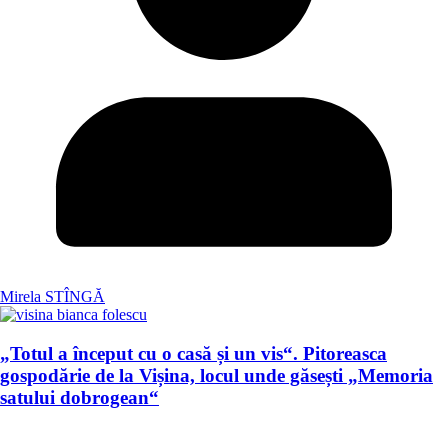
Mirela STÎNGĂ
„Totul a început cu o casă și un vis“. Pitoreasca
gospodărie de la Vișina, locul unde găsești „Memoria
satului dobrogean“