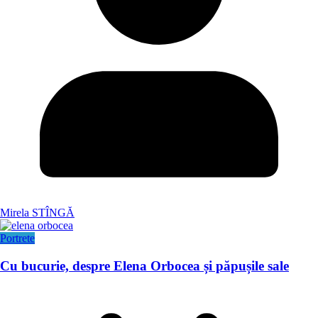
Mirela STÎNGĂ
Portrete
Cu bucurie, despre Elena Orbocea și păpușile sale