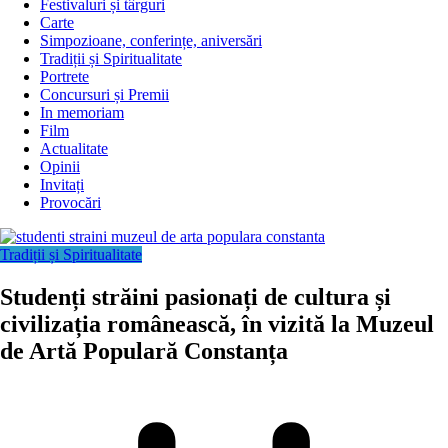
Festivaluri și târguri
Carte
Simpozioane, conferințe, aniversări
Tradiții și Spiritualitate
Portrete
Concursuri și Premii
In memoriam
Film
Actualitate
Opinii
Invitați
Provocări
Tradiții și Spiritualitate
Studenți străini pasionați de cultura și
civilizația românească, în vizită la Muzeul
de Artă Populară Constanța