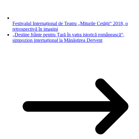
Festivalul Internațional de Teatru „Miturile Cetății“ 2018, o
retrospectivă în imagini
„Destine frânte pentru Țară în vatra istorică românească“,
simpozion internațional la Mănăstirea Dervent