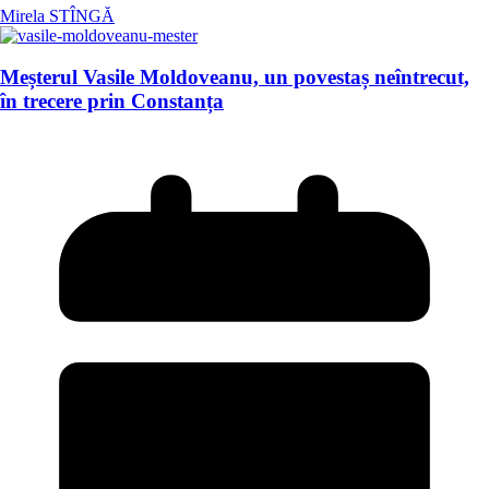
Mirela STÎNGĂ
Meșterul Vasile Moldoveanu, un povestaș neîntrecut,
în trecere prin Constanța