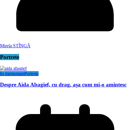
Mirela STÎNGĂ
Portrete
In memoriam
Portrete
Despre Aida Abagief, cu drag, așa cum mi-o amintesc