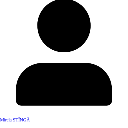
Mirela STÎNGĂ