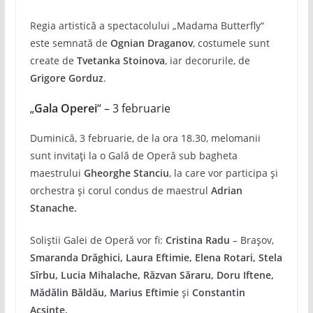
Regia artistică a spectacolului „Madama Butterfly“
este semnată de
Ognian Draganov
, costumele sunt
create de
Tvetanka Stoinova
, iar decorurile, de
Grigore Gorduz
.
„
Gala Operei
“ – 3 februarie
Duminică, 3 februarie, de la ora 18.30, melomanii
sunt invitați la o Gală de Operă sub bagheta
maestrului
Gheorghe Stanciu
, la care vor participa și
orchestra și corul condus de maestrul
Adrian
Stanache.
Soliștii Galei de Operă vor fi:
Cristina Radu
– Brașov,
Smaranda Drăghici, Laura Eftimie, Elena Rotari, Stela
Sîrbu, Lucia Mihalache, Răzvan Săraru, Doru Iftene,
Mădălin Băldău, Marius Eftimie
și
Constantin
Acsinte.