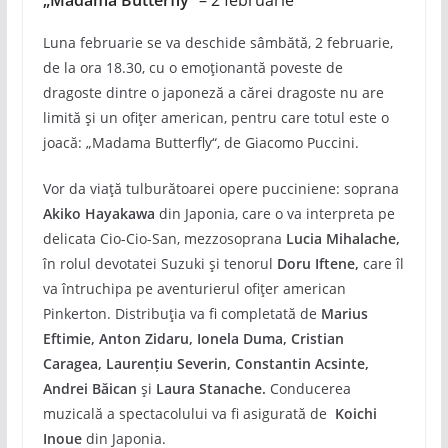
Luna februarie se va deschide sâmbătă, 2 februarie,
de la ora 18.30, cu o emoționantă poveste de
dragoste dintre o japoneză a cărei dragoste nu are
limită și un ofițer american, pentru care totul este o
joacă: „Madama Butterfly“, de Giacomo Puccini.
Vor da viață tulburătoarei opere pucciniene: soprana
Akiko Hayakawa
din Japonia, care o va interpreta pe
delicata Cio-Cio-San, mezzosoprana
Lucia Mihalache,
în rolul devotatei Suzuki și tenorul
Doru Iftene,
care îl
va întruchipa pe aventurierul ofițer american
Pinkerton. Distribuția va fi completată de
Marius
Eftimie, Anton Zidaru, Ionela Duma, Cristian
Caragea, Laurențiu Severin, Constantin Acsinte,
Andrei Băican
și
Laura Stanache.
Conducerea
muzicală a spectacolului va fi asigurată de
Koichi
Inoue
din Japonia.