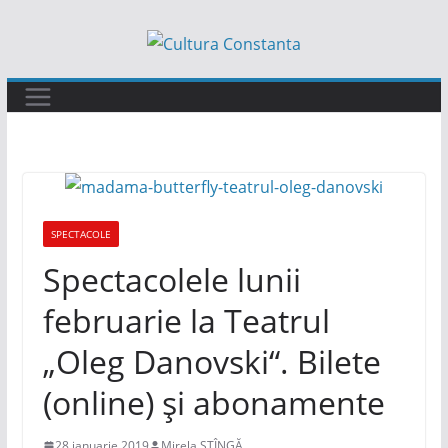
Sari
la
conținut
SPECTACOLE
Spectacolele lunii
februarie la Teatrul
„Oleg Danovski“. Bilete
(online) și abonamente
28 ianuarie 2019
Mirela STÎNGĂ