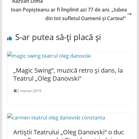
Răzvan Dima
Ioan Popișteanu ar fi împlinit azi 77 de ani. „Iubea
din tot sufletul Oamenii și Cartea!“
S-ar putea să-ți placă și
„Magic Swing“, muzică retro și dans, la
Teatrul „Oleg Danovski“
2 martie 2019
Artiștii Teatrului „Oleg Danovski“ o duc