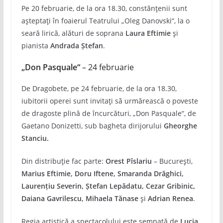
Pe 20 februarie, de la ora 18.30, constănțenii sunt
așteptați în foaierul Teatrului „Oleg Danovski“, la o
seară lirică, alături de soprana
Laura Eftimie
și
pianista
Andrada Ștefan
.
„Don Pasquale“
– 24 februarie
De Dragobete, pe 24 februarie, de la ora 18.30,
iubitorii operei sunt invitați să urmărească o poveste
de dragoste plină de încurcături, „Don Pasquale“, de
Gaetano Donizetti, sub bagheta dirijorului
Gheorghe
Stanciu.
Din distribuție fac parte:
Orest Pîslariu
– București,
Marius Eftimie, Doru Iftene, Smaranda Drăghici,
Laurențiu Severin, Ștefan Lepădatu, Cezar Gribinic,
Daiana Gavrilescu, Mihaela Tănase
și
Adrian Renea
.
Regia artistică a spectacolului este semnată de
Lucia