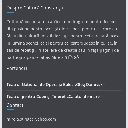
Despre Cultură Constanța
CulturaConstanta.ro a apărut din dragoste pentru frumos,
din pasiune pentru scris și din respect pentru cei care au
făcut din Cultură un stil de viață, pentru cei care strălucesc
în lumina scenei, ca și pentru cei care trudesc în culise, în
săli de repetiții, în ateliere de creație sau în fața paginii de
hârtie și a pânzei albe. Mirela STÎNGĂ
Parteneri
Teatrul Național de Operă și Balet „Oleg Danovski”
Teatrul pentru Copii și Tineret „Căluțul de mare”
Contact
mirela.stinga@yahoo.com