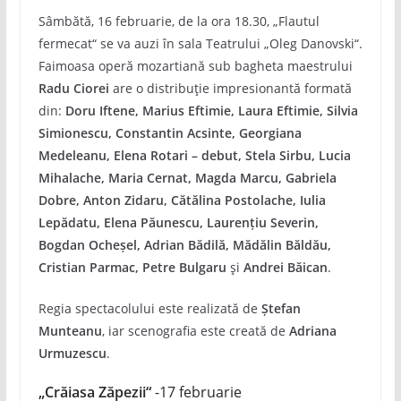
Sâmbătă, 16 februarie, de la ora 18.30, „Flautul
fermecat“ se va auzi în sala Teatrului „Oleg Danovski“.
Faimoasa operă mozartiană sub bagheta maestrului
Radu Ciorei
are o distribuție impresionantă formată
din:
Doru Iftene, Marius Eftimie, Laura Eftimie, Silvia
Simionescu, Constantin Acsinte, Georgiana
Medeleanu, Elena Rotari – debut, Stela Sirbu, Lucia
Mihalache, Maria Cernat, Magda Marcu, Gabriela
Dobre, Anton Zidaru, Cătălina Postolache, Iulia
Lepădatu, Elena Păunescu, Laurențiu Severin,
Bogdan Ocheșel, Adrian Bădilă, Mădălin Băldău,
Cristian Parmac, Petre Bulgaru
și
Andrei Băican
.
Regia spectacolului este realizată de
Ștefan
Munteanu
, iar scenografia este creată de
Adriana
Urmuzescu
.
„Crăiasa Zăpezii“
-17 februarie