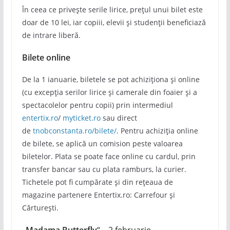
În ceea ce privește serile lirice, prețul unui bilet este
doar de 10 lei, iar copiii, elevii și studenții beneficiază
de intrare liberă.
Bilete online
De la 1 ianuarie, biletele se pot achiziționa și online
(cu excepția serilor lirice și camerale din foaier și a
spectacolelor pentru copii) prin intermediul
entertix.ro
/
myticket.ro
sau direct
de
tnobconstanta.ro/bilete/
. Pentru achiziția online
de bilete, se aplică un comision peste valoarea
biletelor. Plata se poate face online cu cardul, prin
transfer bancar sau cu plata ramburs, la curier.
Tichetele pot fi cumpărate și din rețeaua de
magazine partenere Entertix.ro: Carrefour și
Cărturești.
„Madama Butterfly
“ – 2 februarie