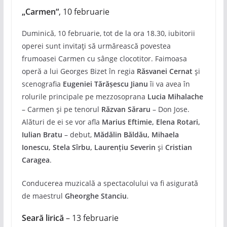
„Carmen“
, 10 februarie
Duminică, 10 februarie, tot de la ora 18.30, iubitorii
operei sunt invitați să urmărească povestea
frumoasei Carmen cu sânge clocotitor. Faimoasa
operă a lui Georges Bizet în regia
Răsvanei Cernat
și
scenografia
Eugeniei Tărăşescu Jianu
îi va avea în
rolurile principale pe mezzosoprana
Lucia Mihalache
– Carmen și pe tenorul
Răzvan Săraru
– Don Jose.
Alături de ei se vor afla
Marius Eftimie, Elena Rotari,
Iulian Bratu
– debut,
Mădălin Băldău, Mihaela
Ionescu, Stela Sîrbu, Laurențiu Severin
și
Cristian
Caragea
.
Conducerea muzicală a spectacolului va fi asigurată
de maestrul
Gheorghe Stanciu
.
Seară lirică
– 13 februarie