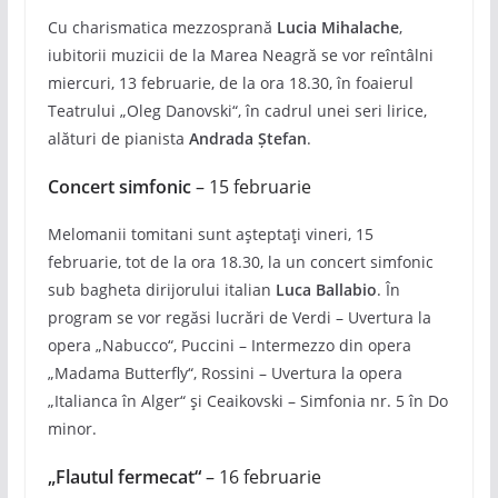
Cu charismatica mezzosprană
Lucia Mihalache
,
iubitorii muzicii de la Marea Neagră se vor reîntâlni
miercuri, 13 februarie, de la ora 18.30, în foaierul
Teatrului „Oleg Danovski“, în cadrul unei seri lirice,
alături de pianista
Andrada Ștefan
.
Concert simfonic
– 15 februarie
Melomanii tomitani sunt așteptați vineri, 15
februarie, tot de la ora 18.30, la un concert simfonic
sub bagheta dirijorului italian
Luca Ballabio
. În
program se vor regăsi lucrări de Verdi – Uvertura la
opera „Nabucco“, Puccini – Intermezzo din opera
„Madama Butterfly“, Rossini – Uvertura la opera
„Italianca în Alger“ și Ceaikovski – Simfonia nr. 5 în Do
minor.
„Flautul fermecat“
– 16 februarie