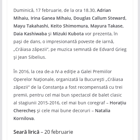
Duminică, 17 februarie, de la ora 18.30,
Adrian
Mihaiu, Irina Ganea Mihaiu, Douglas Callum Steward,
Mayu Takahashi, Keito Shimomura, Mayura Takase,
Daia Kashiwaba
și
Mizuki Kubota
vor prezenta, în
pași de dans, o impresionantă poveste de iarnă,
„Crăiasa zăpezii“, pe muzica semnată de Edvard Grieg
și Jean Sibelius.
În 2016, la cea de-a IV-a ediție a Galei Premiilor
Operelor Naționale, organizată la București „Crăiasa
zăpezii“ de la Constanța a fost recompensată cu trei
premii, pentru cel mai bun spectacol de balet clasic
al stagiunii 2015-2016, cel mai bun coregraf –
Horațiu
Cherecheș
și cele mai bune decoruri –
Natalia
Kornilova
.
Seară lirică
– 20 februarie