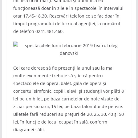
închisă doar marți. Sâmbătă și duminică ea
funcționează doar în zilele în spectacole, în intervalul
orar 17.45-18.30. Rezervări telefonice se fac doar în
timpul programului de lucru al agenției, la numărul
de telefon 0241.481.460.
Cei care doresc să fie prezenți la unul sau la mai
multe evenimente trebuie să știe că pentru
spectacolele de operă, balet, gala de operă și
concertul simfonic, copiii, elevii și studenții vor plăti 8
lei pe un bilet, pe baza carnetelor de note vizate de
zi, iar pensionarii, 15 lei, pe baza talonului de pensie.
Biletele fără reduceri au prețuri de 20, 25, 30, 40 și 50
lei, în funcţie de locul ocupat în sală, conform
diagramei sălii.