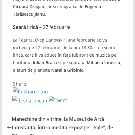
Cicoară Drăgan
, iar scenografia, de
Eugenia
Tărăşescu Jianu
.
Seară lirică
– 27 februarie
La Teatru „Oleg Danovski“ luna februarie se va
încheia pe 27 februarie, de la ora 18.30, cu o seară
lirică, care îi va aduce în fața iubitorii de muzică pe
baritonul
Iulian Bratu
și pe soprana
Mihaela Ionescu,
alături de pianista
Natalia Gribinic
.
Share:
Manechine din vitrine, la Muzeul de Artă
Constanța, într-o inedită expoziție: „Sale“, de