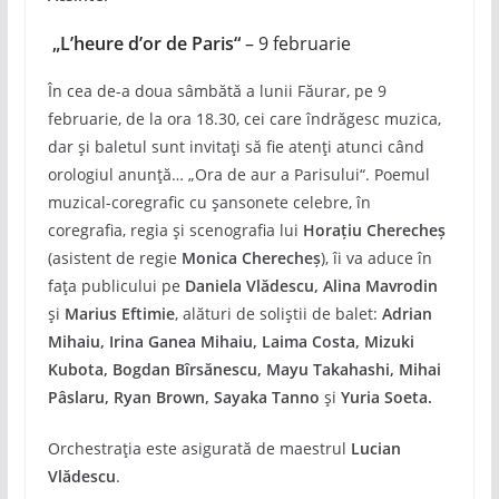
„L’heure d’or de Paris“
– 9 februarie
În cea de-a doua sâmbătă a lunii Făurar, pe 9
februarie, de la ora 18.30, cei care îndrăgesc muzica,
dar și baletul sunt invitați să fie atenți atunci când
orologiul anunță… „Ora de aur a Parisului“. Poemul
muzical-coregrafic cu șansonete celebre, în
coregrafia, regia şi scenografia lui
Horaţiu Cherecheş
(asistent de regie
Monica Cherecheș
), îi va aduce în
fața publicului pe
Daniela Vlădescu, Alina Mavrodin
și
Marius Eftimie
, alături de soliștii de balet:
Adrian
Mihaiu, Irina Ganea Mihaiu, Laima Costa, Mizuki
Kubota, Bogdan Bîrsănescu, Mayu Takahashi, Mihai
Pâslaru, Ryan Brown, Sayaka Tanno
și
Yuria Soeta.
Orchestraţia este asigurată de maestrul
Lucian
Vlădescu
.