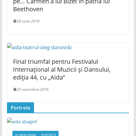
pe… Carmen a lui Bizet în patria lui
Beethoven
28 iunie 2018
Final triumfal pentru Festivalul
Internațional al Muzicii și Dansului,
ediția 44, cu „Aida“
25 noiembrie 2018
Portrete
IN MEMORIAM
PORTRETE