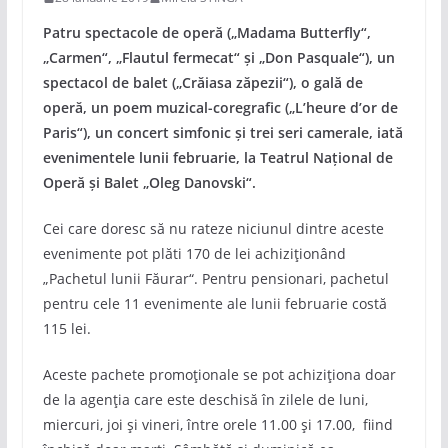
Patru spectacole de operă („Madama Butterfly“,
„Carmen“, „Flautul fermecat“ și „Don Pasquale“), un
spectacol de balet („Crăiasa zăpezii“), o gală de
operă, un poem muzical-coregrafic („L’heure d’or de
Paris“), un concert simfonic și trei seri camerale, iată
evenimentele lunii februarie, la Teatrul Național de
Operă și Balet „Oleg Danovski“.
Cei care doresc să nu rateze niciunul dintre aceste
evenimente pot plăti 170 de lei achiziționând
„Pachetul lunii Făurar“. Pentru pensionari, pachetul
pentru cele 11 evenimente ale lunii februarie costă
115 lei.
Aceste pachete promoționale se pot achiziționa doar
de la agenția care este deschisă în zilele de luni,
miercuri, joi și vineri, între orele 11.00 și 17.00, fiind