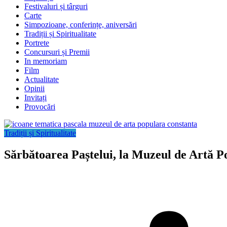
Festivaluri și târguri
Carte
Simpozioane, conferințe, aniversări
Tradiții și Spiritualitate
Portrete
Concursuri și Premii
In memoriam
Film
Actualitate
Opinii
Invitați
Provocări
Tradiții și Spiritualitate
Sărbătoarea Paștelui, la Muzeul de Artă 