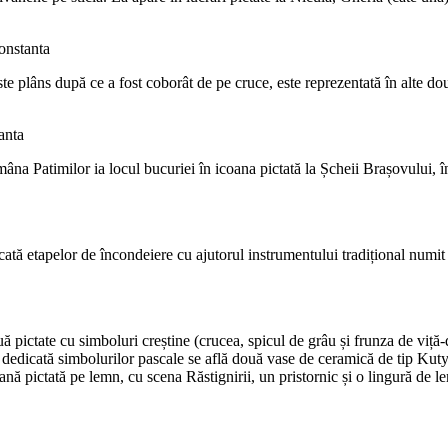
e plâns după ce a fost coborât de pe cruce, este reprezentată în alte do
âna Patimilor ia locul bucuriei în icoana pictată la Șcheii Brașovului, î
cată etapelor de încondeiere cu ajutorul instrumentului tradițional numit
ă pictate cu simboluri creștine (crucea, spicul de grâu și frunza de viță-
ă dedicată simbolurilor pascale se află două vase de ceramică de tip Kuty
icoană pictată pe lemn, cu scena Răstignirii, un pristornic și o lingură de 