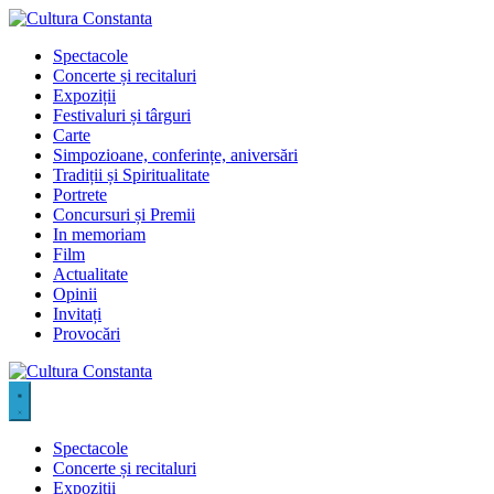
Sari
la
Spectacole
conținut
Concerte și recitaluri
Expoziții
Festivaluri și târguri
Carte
Simpozioane, conferințe, aniversări
Tradiții și Spiritualitate
Portrete
Concursuri și Premii
In memoriam
Film
Actualitate
Opinii
Invitați
Provocări
Spectacole
Concerte și recitaluri
Expoziții