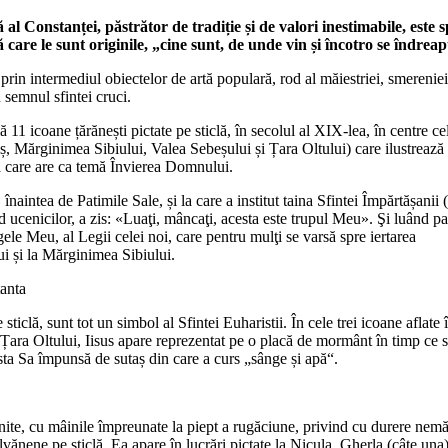
Constanței, păstrător de tradiție și de valori inestimabile, este s
lă care le sunt originile, „cine sunt, de unde vin și încotro se îndreap
e prin intermediul obiectelor de artă populară, rod al măiestriei, smereniei
 semnul sfintei cruci.
1 icoane țărănești pictate pe sticlă, în secolul al XIX-lea, în centre ce
ș, Mărginimea Sibiului, Valea Sebeșului și Țara Oltului) care ilustrează
a care are ca temă Învierea Domnului.
naintea de Patimile Sale, și la care a institut taina Sfintei Împărtășanii 
d ucenicilor, a zis: «Luaţi, mâncaţi, acesta este trupul Meu». Şi luând p
gele Meu, al Legii celei noi, care pentru mulţi se varsă spre iertarea
ui și la Mărginimea Sibiului.
ticlă, sunt tot un simbol al Sfintei Euharistii. În cele trei icoane aflate 
 Țara Oltului, Iisus apare reprezentat pe o placă de mormânt în timp ce 
sta Sa împunsă de sutaș din care a curs „sânge și apă“.
e, cu mâinile împreunate la piept a rugăciune, privind cu durere nemă
ilvănene pe sticlă. Ea apare în lucrări pictate la Nicula, Gherla (câte una)