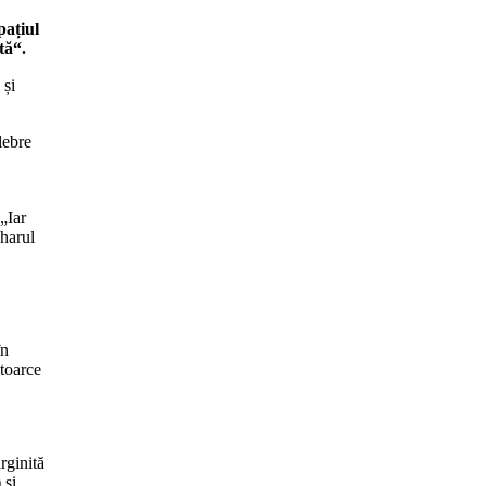
pațiul
tă“.
 și
lebre
(„Iar
aharul
în
stoarce
rginită
 și