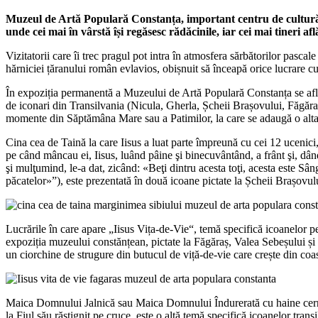
Muzeul de Artă Populară Constanța, important centru de cultură al 
unde cei mai în vârstă își regăsesc rădăcinile, iar cei mai tineri af
Vizitatorii care îi trec pragul pot intra în atmosfera sărbătorilor pascal
hărniciei țăranului român evlavios, obișnuit să înceapă orice lucrare cu
În expoziția permanentă a Muzeului de Artă Populară Constanța se află 1
de iconari din Transilvania (Nicula, Gherla, Șcheii Brașovului, Făgăra
momente din Săptămâna Mare sau a Patimilor, la care se adaugă o alt
Cina cea de Taină la care Iisus a luat parte împreună cu cei 12 ucenici, î
pe când mâncau ei, Iisus, luând pâine şi binecuvântând, a frânt şi, dân
şi mulţumind, le-a dat, zicând: «Beţi dintru acesta toţi, acesta este Sân
păcatelor»”), este prezentată în două icoane pictate la Șcheii Brașovul
Lucrările în care apare „Iisus Vița-de-Vie“, temă specifică icoanelor pe s
expoziția muzeului constănțean, pictate la Făgăraș, Valea Sebeșului și
un ciorchine de strugure din butucul de viță-de-vie care crește din coa
Maica Domnului Jalnică sau Maica Domnului Îndurerată cu haine cernit
la Fiul său răstignit pe cruce, este o altă temă specifică icoanelor trans