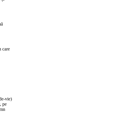
uă
n care
de-vie)
, pe
lemn