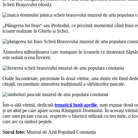
Șcheii Brașovului (două).
„Plângerea lui Iisus“ sau Prohodul, ce prezintă momentul când Iisus est
icoane realizate la Gherla și Șchei.
Atmosfera tulburătoarea care transpare în icoanele ce ilustrează Săptăm
este redată scena Învierii.
Ouăle încondeiate, prezentate în două vitrine, una dintre ele fiind dedi
chișiță, reconstituie atmosfera tradițională a sărbătorilor pascale.
Într-o altă vitrină, dedicată
tematicii lunii aprilie
, sunt expuse două ou
și un altul pe care apare scena Răstignirii Domnului. În aceeași vitrin
care sunt pictate crucea, respectiv o biserică stilizată cu trei turle, o 
care are ca simbol peștele.
Sursă foto:
Muzeul de Artă Populară Constanța