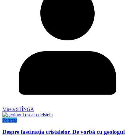
Mirela STÎNGĂ
Portrete
Despre fascinația cristalelor. De vorbă cu geologul