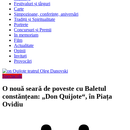
Festivaluri și târguri
Carte
Simpozioane, conferințe, aniversări
Tradiții și Spiritualitate
Portrete
Concursuri și Premii
In memoriam
Film
Actualitate
Opinii
Invitați
Provocări
Spectacole
O nouă seară de poveste cu Baletul
constănțean: „Don Quijote“, în Piața
Ovidiu