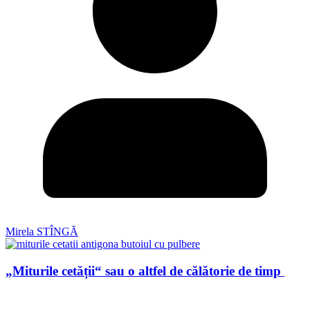
Mirela STÎNGĂ
„Miturile cetății“ sau o altfel de călătorie de timp