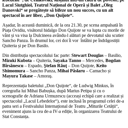
Lacul Siutghiol, Teatrul Național de Operă și Balet „Oleg
Danovski“ se pregătește să bifeze un nou succes, cu un alt
spectacol în aer liber, „Don Quijote“.
Așadar, în această duminică, de la ora 21.30, pe scena ampalsată în
Piața Ovidiu, visătorul hidalgo Don Quijote se va lupta cu morile de
vânt și va visa la Dulcineea avându-l alături pe devotatul său scutier
Sancho Panza. În drumul lor, cei doi îi vor întâlni pe îndrăgostiții
Quiteria și pe Don Basilo.
Din distribuția spectacolului fac parte:
Stewart Douglas
– Basilio,
Mizuki Kubota
– Quiteria,
Sayaka Tanno
– Mercedes,
Bogdan
Bîrsănescu
– Espado,
Ştefan Răuţ
– Don Quijote,
Keito
Shimomura
– Sancho Panza,
Mihai Pâslaru
– Camacho și
Mayura Takase
– Amoraş.
Reprezentația baletului „Don Quijote“, de Ludwig Minkus, în
coregrafia lui Mihai Babușka, după Marius Petipa și cu o
scenografie de Adriana Urmuzescu (acceași echipă care a realizat și
spectacolul „Lacul Lebedelor“), este inclusă în programul celei de-a
patra seri a Festivalului Internațional de Teatru „Miturile Cetății“,
eveniment ajuns la cea de-a IV-a ediție, în organizarea Teatrului de
Stat Constanța.