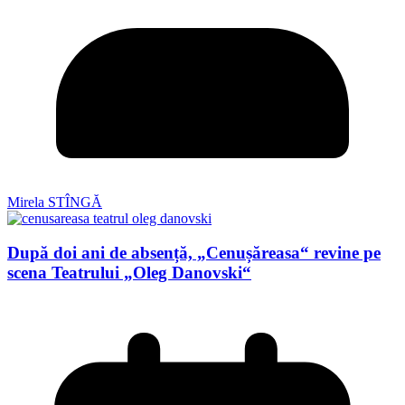
Mirela STÎNGĂ
După doi ani de absență, „Cenușăreasa“ revine pe
scena Teatrului „Oleg Danovski“