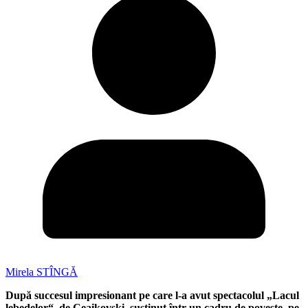
Mirela STÎNGĂ
După succesul impresionant pe care l-a avut spectacolul „Lacul
lebedelor“, de Ceaikovski, susținut într-un cadru de poveste, pe