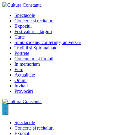
Sari
la
Spectacole
conținut
Concerte și recitaluri
Expoziții
Festivaluri și târguri
Carte
Simpozioane, conferințe, aniversări
Tradiții și Spiritualitate
Portrete
Concursuri și Premii
In memoriam
Film
Actualitate
Opinii
Invitați
Provocări
Spectacole
Concerte și recitaluri
Expoziții