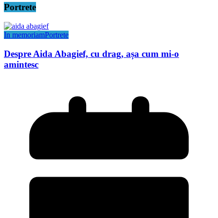
Portrete
In memoriam
Portrete
Despre Aida Abagief, cu drag, așa cum mi-o
amintesc