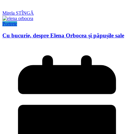
Mirela STÎNGĂ
Portrete
Cu bucurie, despre Elena Orbocea și păpușile sale