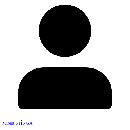
Mirela STÎNGĂ