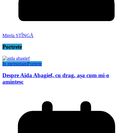
Mirela STÎNGĂ
Portrete
In memoriam
Portrete
Despre Aida Abagief, cu drag, așa cum mi-o
amintesc