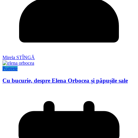
Mirela STÎNGĂ
Portrete
Cu bucurie, despre Elena Orbocea și păpușile sale