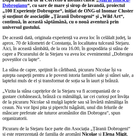
Dobrogianu
“, cu sare de mare și sirop de lavandă, proiectul
„100 Experiențe Dobrogene“, inițiat de ONG-ul Inomar Cluster
și susținut de asociațiile „Țăranii Dobrogeni“ și „Wild Art“,
continuă, în această săptămână, cu o nouă aventură prin
universul gustului.
De această dată, originala experiență va avea loc în celălalt județ, la
aprox. 70 de kilometri de Constanța, în localitatea tulceană Stejaru.
Aici, în această sâmbătă, de la ora 16.00, în gospodăria și stâna de
capre a Picurarului de la Stejaru va avea loc evenimentul „Dobrogea
poveștilor cu lapte“.
La stâna de capre, sprijinit în cârlibană, picuraru Nicolae își va
aștepta oaspeții pentru a le povesti istoria familiei sale și stânei sale, a
laptelui muls de el și transformat de soția sa în iaurt și brânză.
„Vizita la stâna caprițelor de la Stejaru va fi acompaniată de o
gustare ciobănească, brânză cu mămăligă, iar cei curioși pot învăța
de la picuraru Nicolae să mulgă laptele sau să învârtă mămăliga în
ceaun. Nu vor lipsi pita și piperchi tsâgâsiti, unul din felurile de
mâncare preferate ale tuturor aromânilor din Dobrogea“, spun
organizatorii.
Picuraru de la Stejaru face parte din Asociația „Țăranii Dobrogeni“
și este reprezentată de familia de aromâni
Nicolae
și
Elena
Migit
,