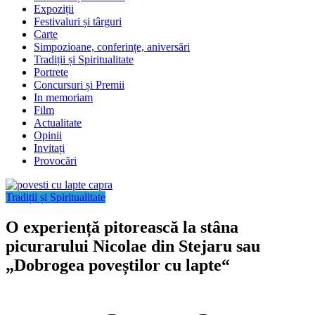
Expoziții
Festivaluri și târguri
Carte
Simpozioane, conferințe, aniversări
Tradiții și Spiritualitate
Portrete
Concursuri și Premii
In memoriam
Film
Actualitate
Opinii
Invitați
Provocări
Tradiții și Spiritualitate
O experiență pitorească la stâna
picurarului Nicolae din Stejaru sau
„Dobrogea poveștilor cu lapte“