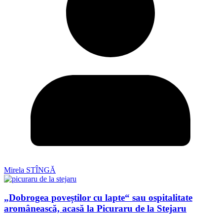
Mirela STÎNGĂ
„Dobrogea poveștilor cu lapte“ sau ospitalitate
aromânească, acasă la Picuraru de la Stejaru