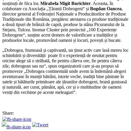
susținuți de fiica lor,
Mirabela
Migit Burichter
. Aceasta, în
colaborare cu Asociația „Țăranii Dobrogeni“ și
Bogdan Oancea
,
director general al Federației Naționale a Producătorilor de Produse
Tradiționale din România, pregătesc atestarea ca produse tradiționale
a două tipuri de brânză de capră, produse la stâna Picurarului de la
Stejaru, Tulcea. Inomar Cluster prin proiectul „100 Experiențe
Dobrogene“, susține acest demers de valorificare a tradițiilor și
produselor locale, promovând oameni și locuri, povești și bucate.
„Dobrogea, frumoasă și captivantă, un ținut activ care lasă mereu loc
schimbării și diversității poate fi o experiență de neuitat pentru
oricine alege să o străbată, fie pentru câteva ore, fie pentru câteva
zile, dobrogean sau nu“, spun organizatorii care și-au propus să
promoveze „Dobrogea continentală unde avem la îndemână alegeri
aventuroase în munții bătrâni, istorie veche, tradiții bine păstrate în
satele și bătăturile primitoare ale țăranilor dobrogeni, hrană gustoasă
și naturală, aer curat, pământ, apă, cer și o multitudine de oameni
veniți din vechime pe aceste meleaguri“.
Share: