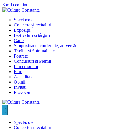
Sari la conținut
Spectacole
Concerte și recitaluri
Expoziții
Festivaluri și târguri
Carte
Simpozioane, conferințe, aniversări
Tradiții și Spiritualitate
Portrete
Concursuri și Premii
In memoriam
Film
Actualitate
Opinii
Invitați
Provocări
Spectacole
Concerte și recitaluri