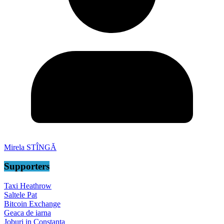
Mirela STÎNGĂ
Supporters
Taxi Heathrow
Saltele Pat
Bitcoin Exchange
Geaca de iarna
Joburi in Constanta