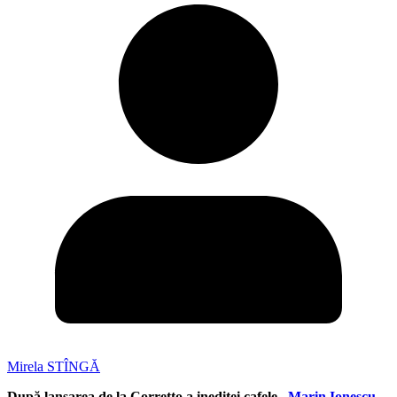
Mirela STÎNGĂ
După lansarea de
la Corretto a ineditei cafele „
Marin Ionescu-