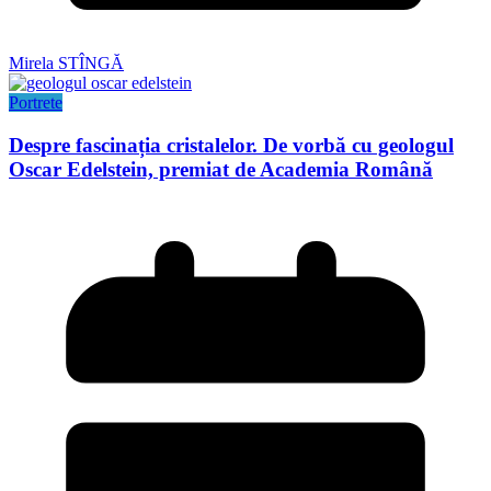
Mirela STÎNGĂ
Portrete
Despre fascinația cristalelor. De vorbă cu geologul
Oscar Edelstein, premiat de Academia Română