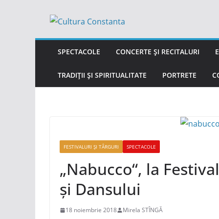
Sari
la
conținut
SPECTACOLE
CONCERTE ȘI RECITALURI
E
TRADIȚII ȘI SPIRITUALITATE
PORTRETE
C
FESTIVALURI ȘI TÂRGURI
SPECTACOLE
„Nabucco“, la Festival
și Dansului
18 noiembrie 2018
Mirela STÎNGĂ