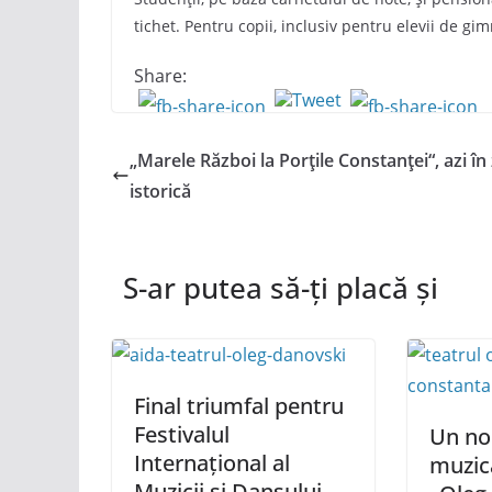
tichet. Pentru copii, inclusiv pentru elevii de gim
Share:
„Marele Război la Porțile Constanței“, azi în
istorică
S-ar putea să-ți placă și
Final triumfal pentru
Festivalul
Un no
Internațional al
muzica
Muzicii și Dansului,