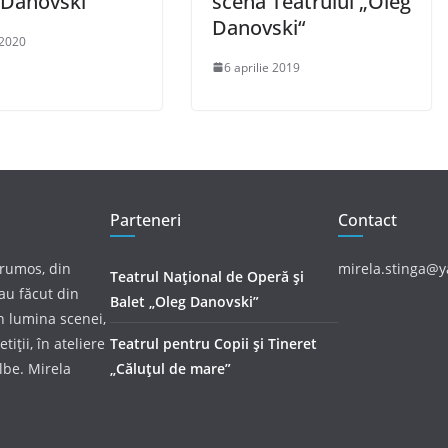
 Danovski“
scena Teatrului „Oleg
Danovski“
 2020
6 aprilie 2019
Parteneri
Contact
frumos, din
mirela.stinga@
Teatrul Național de Operă și
au făcut din
Balet „Oleg Danovski”
în lumina scenei,
tiții, în ateliere
Teatrul pentru Copii și Tineret
albe. Mirela
„Căluțul de mare”