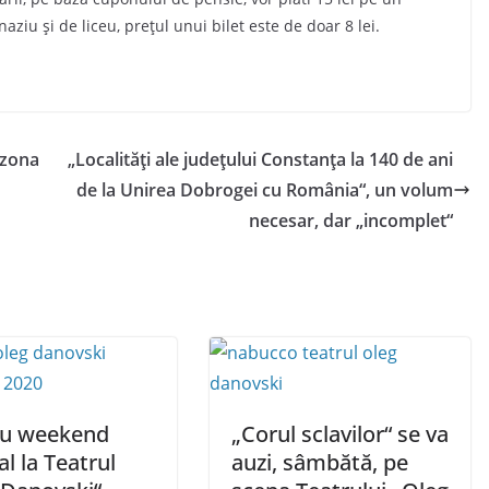
naziu și de liceu, prețul unui bilet este de doar 8 lei.
 zona
„Localități ale județului Constanța la 140 de ani
de la Unirea Dobrogei cu România“, un volum
necesar, dar „incomplet“
u weekend
„Corul sclavilor“ se va
l la Teatrul
auzi, sâmbătă, pe