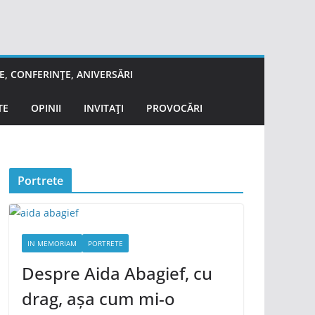
, CONFERINȚE, ANIVERSĂRI
TE
OPINII
INVITAȚI
PROVOCĂRI
Portrete
IN MEMORIAM
PORTRETE
Despre Aida Abagief, cu
drag, așa cum mi-o