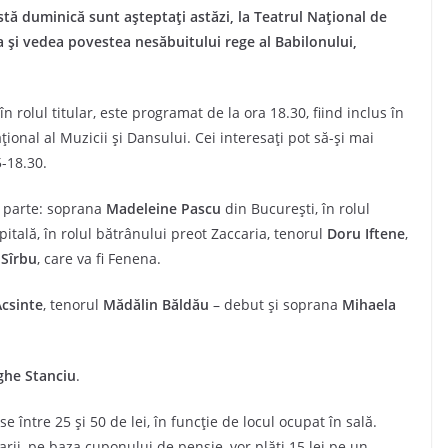
stă duminică sunt așteptați astăzi, la Teatrul Național de
a și vedea povestea nesăbuitului rege al Babilonului,
 rolul titular, este programat de la ora 18.30, fiind inclus în
ațional al Muzicii și Dansului. Cei interesați pot să-și mai
5-18.30.
c parte: soprana
Madeleine Pascu
din București, în rolul
apitală, în rolul bătrânului preot Zaccaria, tenorul
Doru Iftene
,
 Sîrbu
, care va fi Fenena.
csinte
, tenorul
Mădălin Băldău
– debut și soprana
Mihaela
he Stanciu
.
 între 25 și 50 de lei, în funcție de locul ocupat în sală.
arii, pe baza cuponului de pensie, vor plăti 15 lei pe un