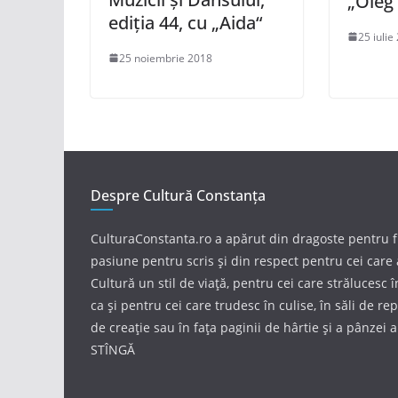
„Oleg
ediția 44, cu „Aida“
25 iulie
25 noiembrie 2018
Despre Cultură Constanța
CulturaConstanta.ro a apărut din dragoste pentru 
pasiune pentru scris și din respect pentru cei care 
Cultură un stil de viață, pentru cei care strălucesc 
ca și pentru cei care trudesc în culise, în săli de repe
de creație sau în fața paginii de hârtie și a pânzei 
STÎNGĂ