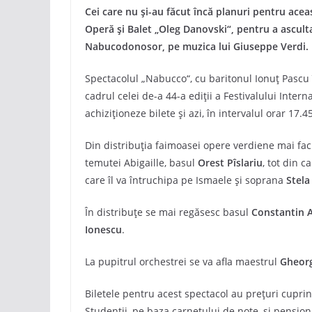
Cei care nu și-au făcut încă planuri pentru acea
Operă și Balet „Oleg Danovski“, pentru a ascult
Nabucodonosor, pe muzica lui Giuseppe Verdi.
Spectacolul „Nabucco“, cu baritonul Ionuț Pascu în
cadrul celei de-a 44-a ediții a Festivalului Intern
achiziționeze bilete și azi, în intervalul orar 17.4
Din distribuția faimoasei opere verdiene mai fa
temutei Abigaille, basul
Orest Pîslariu
, tot din c
care îl va întruchipa pe Ismaele și soprana
Stela
În distribuțe se mai regăsesc basul
Constantin A
Ionescu
.
La pupitrul orchestrei se va afla maestrul
Gheorg
Biletele pentru acest spectacol au prețuri cuprinse
Studenții, pe baza carnetului de note, și pension