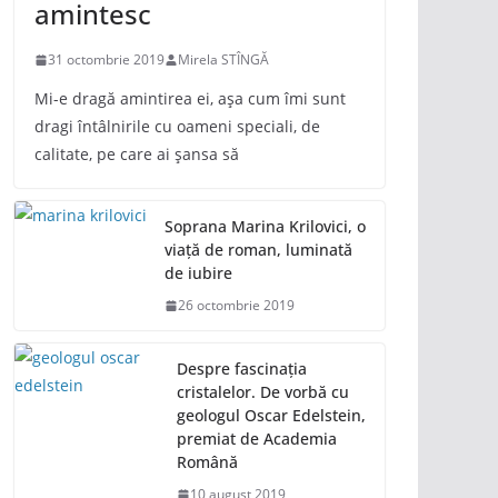
amintesc
31 octombrie 2019
Mirela STÎNGĂ
Mi-e dragă amintirea ei, așa cum îmi sunt
dragi întâlnirile cu oameni speciali, de
calitate, pe care ai șansa să
Soprana Marina Krilovici, o
viață de roman, luminată
de iubire
26 octombrie 2019
Despre fascinația
cristalelor. De vorbă cu
geologul Oscar Edelstein,
premiat de Academia
Română
10 august 2019