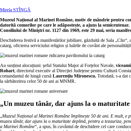
Mirela STÎNGĂ
Muzeul Național al Marinei Române, motiv de mândrie pentru constă
datorită comorilor pe care le adăpostește, a ajuns la semicentenar
Consiliului de Miniştri nr. 1127 din 1969, este 29 mai, seria manif
Deschiderea festivă a manifestărilor jubiliare, găzduită de Sala „Clio“, a
catarg, oficierea serviciului religios și luările de cuvânt ale personalități
Au susținut alocuțiuni: șeful Statului Major al Forțelor Navale,
viceami
Rohart
, directorul executiv al Direcției Județene pentru Cultură Cons
comandantul de lungă cursă
Laurențiu Mironescu.
Totodată, s-a dat c
la sărbătorirea celor 50 de ani ai MNMR.
„Un muzeu tânăr, dar ajuns la o maturitate
„
Muzeul Național al Marinei Române împlinește 50 de ani. E mult, e 
muzeu tânăr, dar ajuns la o maturitate deplină, pentru a tezauriza, pent
a Marinei Române
“, a spus, în cuvântul de deschidere cel care conduce 