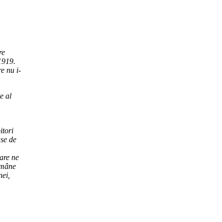
re
1919.
e nu i-
e al
,
itori
ase de
care ne
omâne
nei,