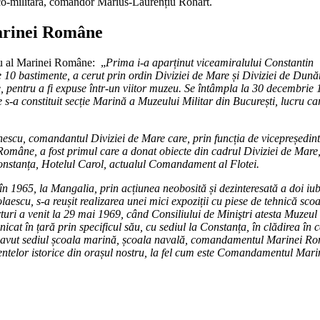
ico-militară, comandor Marius-Laurențiu Rohart.
Marinei Române
uzeu al Marinei Române: „
Prima i-a aparținut viceamiralului Constantin
 10 bastimente, a cerut prin ordin Diviziei de Mare și Diviziei de Dună
, pentru a fi expuse într-un viitor muzeu. Se întâmpla la 30 decembrie 
a constituit secție Marină a Muzeului Militar din București, lucru car
escu, comandantul Diviziei de Mare care, prin funcția de vicepreședint
Române, a fost primul care a donat obiecte din cadrul Diviziei de Mare
 Constanța, Hotelul Carol, actualul Comandament al Flotei.
n 1965, la Mangalia, prin acțiunea neobosită și dezinteresată a doi iub
aescu, s-a reușit realizarea unei mici expoziții cu piese de tehnică sco
rturi a venit la 29 mai 1969, când Consiliului de Miniştri atesta Muzeul
at în țară prin specificul său, cu sediul la Constanța, în clădirea în 
ci a avut sediul școala marină, școala navală, comandamentul Marinei R
mentelor istorice din orașul nostru, la fel cum este Comandamentul Mari