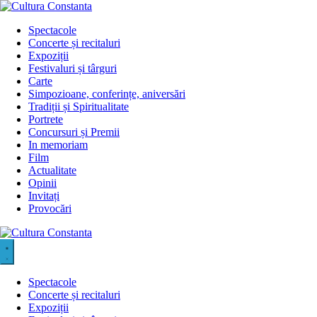
Sari
la
Spectacole
conținut
Concerte și recitaluri
Expoziții
Festivaluri și târguri
Carte
Simpozioane, conferințe, aniversări
Tradiții și Spiritualitate
Portrete
Concursuri și Premii
In memoriam
Film
Actualitate
Opinii
Invitați
Provocări
Spectacole
Concerte și recitaluri
Expoziții