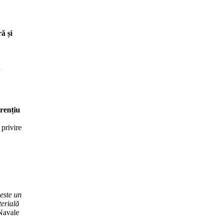
ă și
a
rențiu
 privire
este un
terială
 Navale