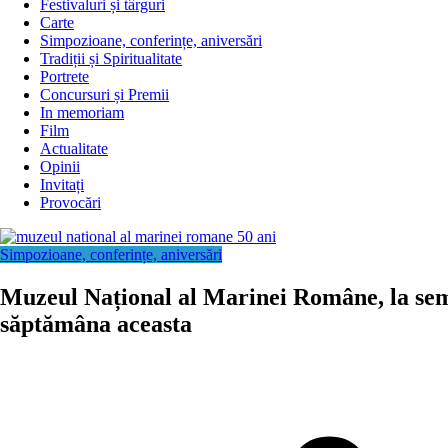
Festivaluri și târguri
Carte
Simpozioane, conferințe, aniversări
Tradiții și Spiritualitate
Portrete
Concursuri și Premii
In memoriam
Film
Actualitate
Opinii
Invitați
Provocări
Simpozioane, conferințe, aniversări
Muzeul Național al Marinei Române, la sem
săptămâna aceasta