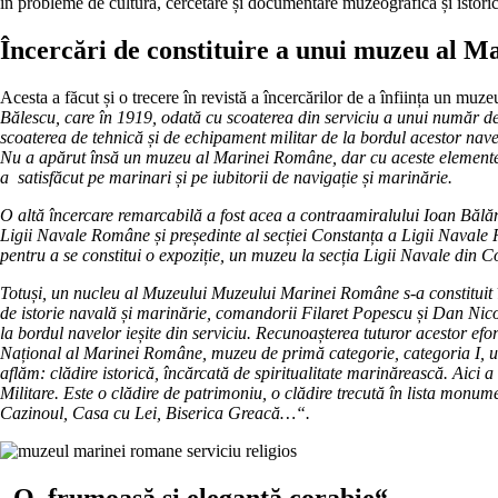
în probleme de cultură, cercetare și documentare muzeografică și istor
Încercări de constituire a unui muzeu al 
Acesta a făcut și o trecere în revistă a încercărilor de a înființa un m
Bălescu, care în 1919, odată cu scoaterea din serviciu a unui număr de
scoaterea de tehnică și de echipament militar de la bordul acestor nave
Nu a apărut însă un muzeu al Marinei Române, dar cu aceste elemente s-
a satisfăcut pe marinari și pe iubitorii de navigație și marinărie.
O altă încercare remarcabilă a fost acea a contraamiralului Ioan Bălăn
Ligii Navale Române și președinte al secției Constanța a Ligii Navale 
pentru a se constitui o expoziție, un muzeu la secția Ligii Navale din
Totuși, un nucleu al Muzeului Muzeului Marinei Române s-a constituit î
de istorie navală și marinărie, comandorii Filaret Popescu și Dan Nicol
la bordul navelor ieșite din serviciu. Recunoașterea tuturor acestor efo
Național al Marinei Române, muzeu de primă categorie, categoria I, unic
aflăm: clădire istorică, încărcată de spiritualitate marinărească. Ai
Militare. Este o clădire de patrimoniu, o clădire trecută în lista monu
Cazinoul, Casa cu Lei, Biserica Greacă…“.
„O frumoasă și elegantă corabie“