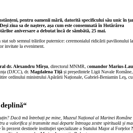
nțeni, pentru oamenii mării, datorită specificului său unic în țar
. Deși ziua sa de naștere, așa cum este consemnată în Hotărârea
estărilor aniversare a debutat încă de sâmbătă, 25 mai.
 stat sub semnul trăirilor puternice: ceremonialul ridicării pavilionului l
lor invitate la eveniment.
ral dr. Alexandru Mîrșu
, directorul MNMR, c
omandor Marius-Lau
tanța (DJCC), dr.
Magdalena Tiță
și președintele Ligii Navale Române,
itire ordinului ministrului Apărării Naționale, Gabriel-Beniamin Leş, cu
 deplină“
puțin? Dacă mă întrebați pe mine, Muzeul Național al Marinei Române 
ru a valorifica și transmite mai departe întreaga zestre spirituală și ma
în prezent destinele instituției specializate a Statului Major al Forțelor