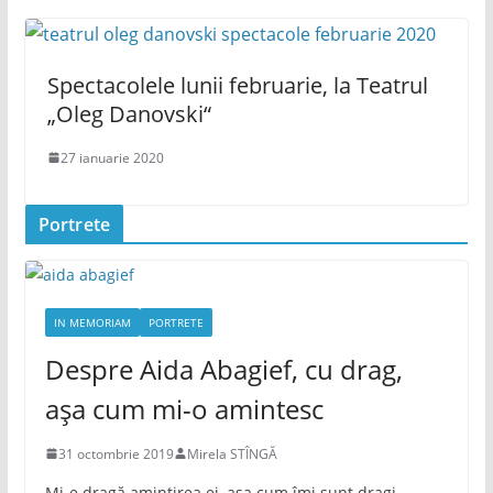
Spectacolele lunii februarie, la Teatrul
„Oleg Danovski“
27 ianuarie 2020
Portrete
IN MEMORIAM
PORTRETE
Despre Aida Abagief, cu drag,
așa cum mi-o amintesc
31 octombrie 2019
Mirela STÎNGĂ
Mi-e dragă amintirea ei, așa cum îmi sunt dragi