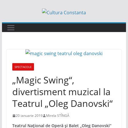
Sari
la
conținut
SPECTACOLE
„Magic Swing“,
divertisment muzical la
Teatrul „Oleg Danovski“
20 ianuarie 2019
Mirela STÎNGĂ
Teatrul Național de Operă și Balet „Oleg Danovski“