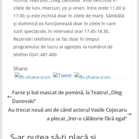
incinta Teatrului „Oleg Danovski“ este deschisă în
zilele de luni, miercuri, joi și vineri, între orele 11.00 și
17.00, și este închisă doar în zilele de marți. Sâmbătă
și duminică ea funcționează doar în zilele în care
sunt spectacole, în intervalul orar 17.45-18.30.
Rezervări telefonice se fac doar în timpul
programului de lucru al agenției, la numărul de
telefon 0241.481.460.
Share:
Farse și bal mascat de pomină, la Teatrul „Oleg
Danovski“
Au trecut nouă ani de când actorul Vasile Cojocaru
a plecat „într-o călătorie fără egal“
S-ar putea să-ți placă și