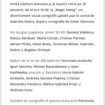
invită iubitorii dansului şi ai muzicii retro pe 20
ianuarie, de la ora 18.30, la „Magic Swing“, un
divertisment vocal-coregrafic gândit pus în scenă de
Gabriela Dobre, după o coregrafie de Iulian Ghencea.
Vor da glas şlagărelor anilor ’30-’60:
Daniela Vlădescu,
Raluca Dărăban, Maria Cernat, Cristian Parmac,
Adrian Pîrlea, Iulian Bratu, Octavian Minea, Gabriela
Dobre
şi
Bogdan Ocheşel
.
Alături de ei se vor afla balerinii P
etronela Iordache,
Iguel Sanchez, Marian Basarabeanu
şi
Daia
Kashiwaba
, precum şi dansatorii
Horia Gabriel
Iordache, Andreea Daniela Pieptea, Cristian
Alexandru Panduru, Mălina Gabriela Prian
şi
Andreea Gutu
.
Asistent de coregrafie al spectacolului este
Petronela