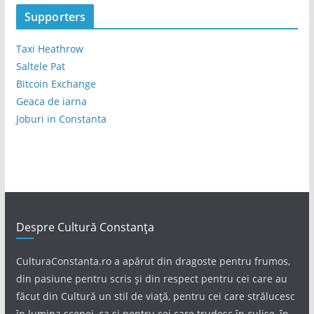
Supporters
Taxi Heathrow
Saltele Pat
Bitcoin Exchange
Geaca de iarna
Joburi in Constanta
Despre Cultură Constanța
CulturaConstanta.ro a apărut din dragoste pentru frumos,
din pasiune pentru scris și din respect pentru cei care au
făcut din Cultură un stil de viață, pentru cei care strălucesc
în lumina scenei, ca și pentru cei care trudesc în culise, în