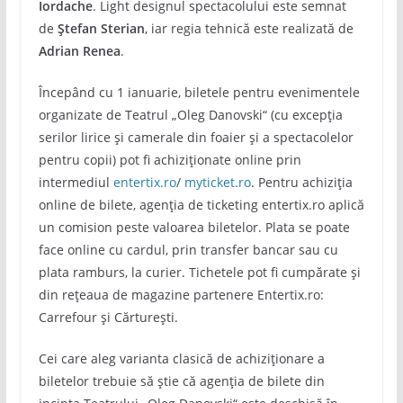
Iordache
. Light designul spectacolului este semnat
de
Ștefan Sterian
, iar regia tehnică este realizată de
Adrian Renea
.
Începând cu 1 ianuarie, biletele pentru evenimentele
organizate de Teatrul „Oleg Danovski“ (cu excepția
serilor lirice și camerale din foaier și a spectacolelor
pentru copii) pot fi achiziționate online prin
intermediul
entertix.ro
/
myticket.ro
. Pentru achiziția
online de bilete, agenția de ticketing entertix.ro aplică
un comision peste valoarea biletelor. Plata se poate
face online cu cardul, prin transfer bancar sau cu
plata ramburs, la curier. Tichetele pot fi cumpărate și
din rețeaua de magazine partenere Entertix.ro:
Carrefour și Cărturești.
Cei care aleg varianta clasică de achiziționare a
biletelor trebuie să știe că agenția de bilete din