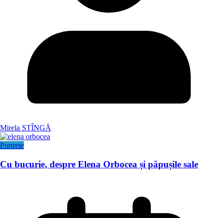
Mirela STÎNGĂ
Portrete
Cu bucurie, despre Elena Orbocea și păpușile sale