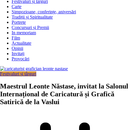
Festivaluri și târguri
Carte
Simpozioane, conferințe, aniversări
Tradiții și Spiritualitate
Portrete
Concursuri și Premii
In memoriam
Film
Actualitate
Opinii
Invitați
Provocări
Festivaluri și târguri
Maestrul Leonte Năstase, invitat la Salonul
Internațional de Caricatură și Grafică
Satirică de la Vaslui