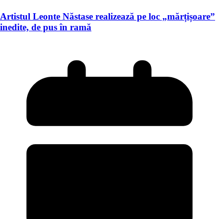
Artistul Leonte Năstase realizează pe loc „mărțișoare”
inedite, de pus în ramă