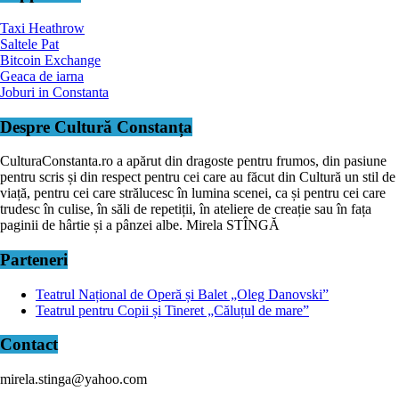
Taxi Heathrow
Saltele Pat
Bitcoin Exchange
Geaca de iarna
Joburi in Constanta
Despre Cultură Constanța
CulturaConstanta.ro a apărut din dragoste pentru frumos, din pasiune
pentru scris și din respect pentru cei care au făcut din Cultură un stil de
viață, pentru cei care strălucesc în lumina scenei, ca și pentru cei care
trudesc în culise, în săli de repetiții, în ateliere de creație sau în fața
paginii de hârtie și a pânzei albe. Mirela STÎNGĂ
Parteneri
Teatrul Național de Operă și Balet „Oleg Danovski”
Teatrul pentru Copii și Tineret „Căluțul de mare”
Contact
mirela.stinga@yahoo.com