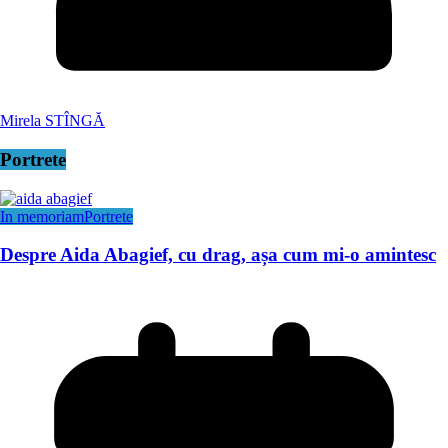
Mirela STÎNGĂ
Portrete
In memoriam
Portrete
Despre Aida Abagief, cu drag, așa cum mi-o amintesc