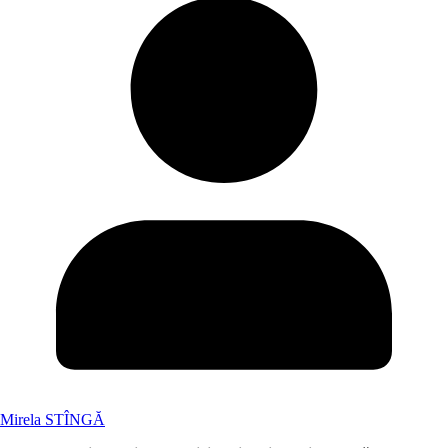
Mirela STÎNGĂ