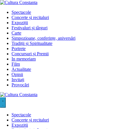
Sari
la
Spectacole
conținut
Concerte și recitaluri
Expoziții
Festivaluri și târguri
Carte
Simpozioane, conferințe, aniversări
Tradiții și Spiritualitate
Portrete
Concursuri și Premii
In memoriam
Film
Actualitate
Opinii
Invitați
Provocări
Spectacole
Concerte și recitaluri
Expoziții