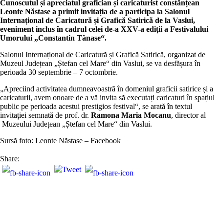
Cunoscutul și apreciatul grafician și caricaturist constănțean
Leonte Năstase a primit invitația de a participa la Salonul
Internațional de Caricatură și Grafică Satirică de la Vaslui,
eveniment inclus în cadrul celei de-a XXV-a ediții a Festivalului
Umorului „Constantin Tănase“.
Salonul Internațional de Caricatură și Grafică Satirică, organizat de
Muzeul Județean „Ștefan cel Mare“ din Vaslui, se va desfășura în
perioada 30 septembrie – 7 octombrie.
„Apreciind activitatea dumneavoastră în domeniul graficii satirice și a
caricaturii, avem onoare de a vă invita să executați caricaturi în spațiul
public pe perioada acestui prestigios festival“, se arată în textul
invitației semnată de prof. dr.
Ramona Maria Mocanu
, director al
Muzeului Județean „Ștefan cel Mare“ din Vaslui.
Sursă foto: Leonte Năstase – Facebook
Share: