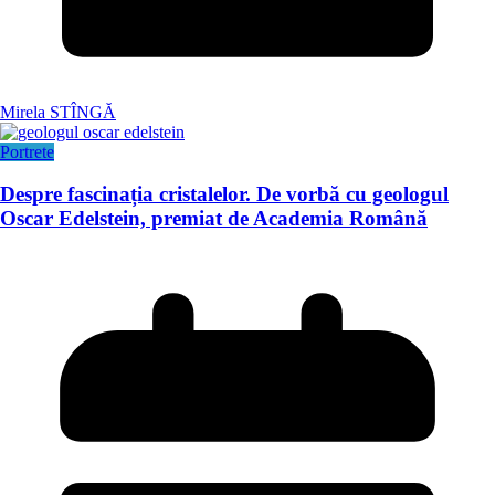
Mirela STÎNGĂ
Portrete
Despre fascinația cristalelor. De vorbă cu geologul
Oscar Edelstein, premiat de Academia Română