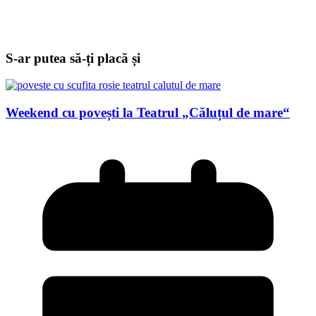
S-ar putea să-ți placă și
Weekend cu povești la Teatrul „Căluțul de mare“