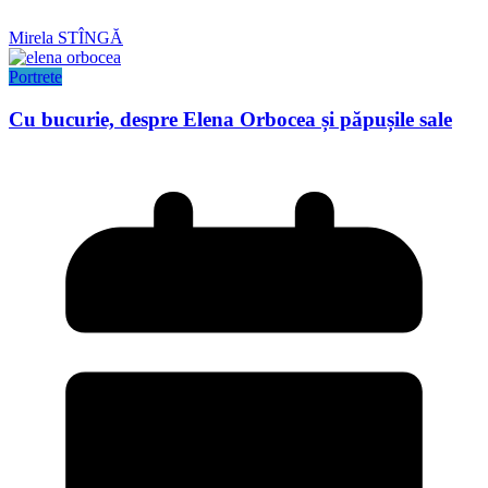
Mirela STÎNGĂ
Portrete
Cu bucurie, despre Elena Orbocea și păpușile sale