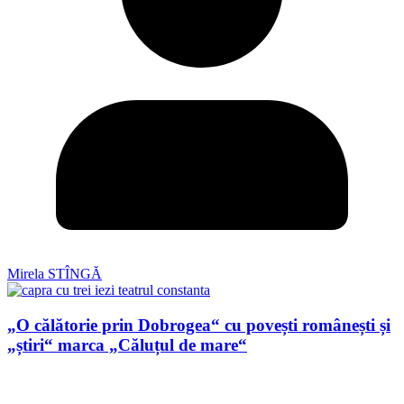
Mirela STÎNGĂ
„O călătorie prin Dobrogea“ cu povești românești și
„știri“ marca „Căluțul de mare“