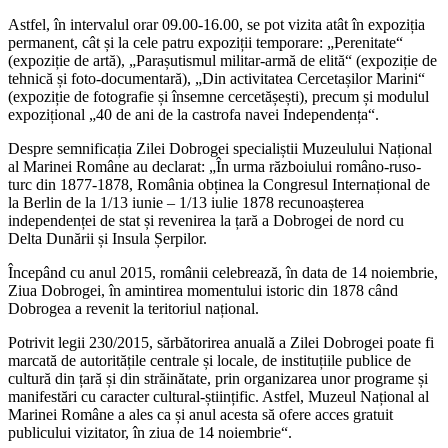
Astfel, în intervalul orar 09.00-16.00, se pot vizita atât în expoziția
permanent, cât și la cele patru expoziții temporare: „Perenitate“
(expoziție de artă), „Parașutismul militar-armă de elită“ (expoziție de
tehnică și foto-documentară), „Din activitatea Cercetașilor Marini“
(expoziție de fotografie și însemne cercetășești), precum și modulul
expozițional „40 de ani de la castrofa navei Independența“.
Despre semnificația Zilei Dobrogei specialiștii Muzeulului Național
al Marinei Române au declarat: „În urma războiului româno-ruso-
turc din 1877-1878, România obținea la Congresul Internațional de
la Berlin de la 1/13 iunie – 1/13 iulie 1878 recunoașterea
independenței de stat și revenirea la țară a Dobrogei de nord cu
Delta Dunării și Insula Șerpilor.
Începând cu anul 2015, românii celebrează, în data de 14 noiembrie,
Ziua Dobrogei, în amintirea momentului istoric din 1878 când
Dobrogea a revenit la teritoriul național.
Potrivit legii 230/2015, sărbătorirea anuală a Zilei Dobrogei poate fi
marcată de autoritățile centrale și locale, de instituțiile publice de
cultură din țară și din străinătate, prin organizarea unor programe și
manifestări cu caracter cultural-științific. Astfel, Muzeul Național al
Marinei Române a ales ca și anul acesta să ofere acces gratuit
publicului vizitator, în ziua de 14 noiembrie“.