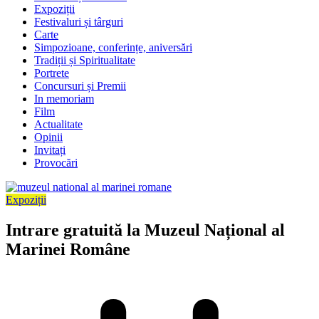
Expoziții
Festivaluri și târguri
Carte
Simpozioane, conferințe, aniversări
Tradiții și Spiritualitate
Portrete
Concursuri și Premii
In memoriam
Film
Actualitate
Opinii
Invitați
Provocări
Expoziții
Intrare gratuită la Muzeul Național al
Marinei Române