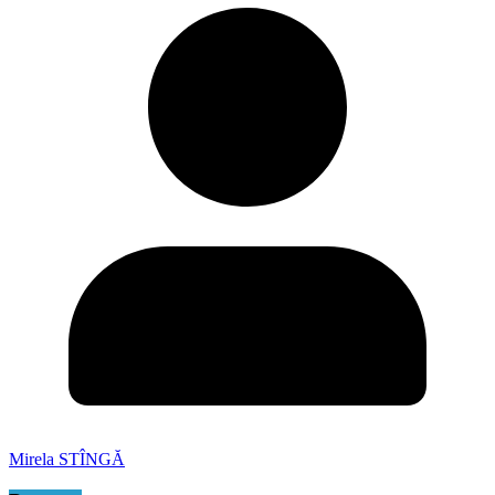
Mirela STÎNGĂ