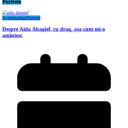
Portrete
In memoriam
Portrete
Despre Aida Abagief, cu drag, așa cum mi-o
amintesc