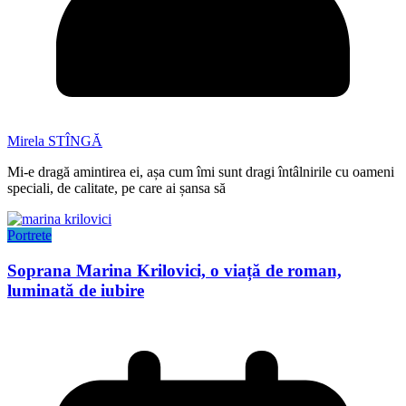
Mirela STÎNGĂ
Mi-e dragă amintirea ei, așa cum îmi sunt dragi întâlnirile cu oameni
speciali, de calitate, pe care ai șansa să
Portrete
Soprana Marina Krilovici, o viață de roman,
luminată de iubire