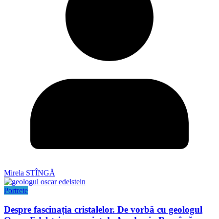
Mirela STÎNGĂ
Portrete
Despre fascinația cristalelor. De vorbă cu geologul