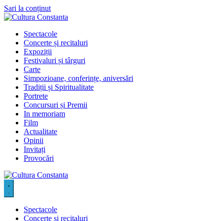
Sari la conținut
Spectacole
Concerte și recitaluri
Expoziții
Festivaluri și târguri
Carte
Simpozioane, conferințe, aniversări
Tradiții și Spiritualitate
Portrete
Concursuri și Premii
In memoriam
Film
Actualitate
Opinii
Invitați
Provocări
Spectacole
Concerte și recitaluri