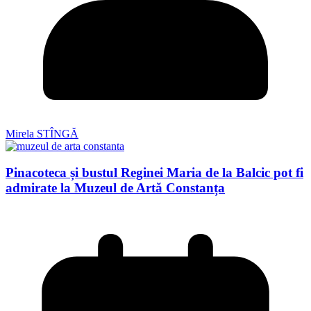
Mirela STÎNGĂ
Pinacoteca și bustul Reginei Maria de la Balcic pot fi
admirate la Muzeul de Artă Constanța