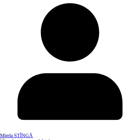
Mirela STÎNGĂ