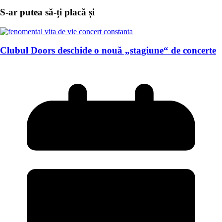
S-ar putea să-ți placă și
Clubul Doors deschide o nouă „stagiune“ de concerte