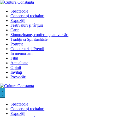
Sari
la
Spectacole
conținut
Concerte și recitaluri
Expoziții
Festivaluri și târguri
Carte
Simpozioane, conferințe, aniversări
Tradiții și Spiritualitate
Portrete
Concursuri și Premii
In memoriam
Film
Actualitate
Opinii
Invitați
Provocări
Spectacole
Concerte și recitaluri
Expoziții