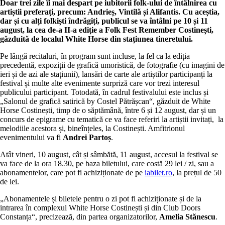
Doar trei zile îi mai despart pe iubitorii folk-ului de întâlnirea cu
artiștii preferați, precum: Andrieș, Vintilă și Alifantis. Cu aceștia,
dar și cu alți folkiști îndrăgiți, publicul se va întâlni pe 10 și 11
august, la cea de-a II-a ediție a Folk Fest Remember Costinești,
găzduită de localul White Horse din stațiunea tineretului.
Pe lângă recitaluri, în program sunt incluse, la fel ca la ediția
precedentă, expoziții de grafică umoristică, de fotografie (cu imagini de
ieri și de azi ale stațiunii), lansări de carte ale artiștilor participanți la
festival și multe alte evenimente surpriză care vor trezi interesul
publicului participant. Totodată, în cadrul festivalului este inclus și
„Salonul de grafică satirică by Costel Pătrășcan“, găzduit de White
Horse Costinești, timp de o săptămână, între 6 și 12 august, dar și un
concurs de epigrame cu tematică ce va face referiri la artiștii invitați, la
melodiile acestora și, bineînțeles, la Costinești. Amfitrionul
evenimentului va fi
Andrei Partoș
.
Atât vineri, 10 august, cât și sâmbătă, 11 august, accesul la festival se
va face de la ora 18.30, pe baza biletului, care costă 29 lei / zi, sau a
abonamentelor, care pot fi achiziționate de pe
iabilet.ro
, la prețul de 50
de lei.
„Abonamentele și biletele pentru o zi pot fi achiziționate și de la
intrarea în complexul White Horse Costinești și din Club Doors
Constanța“, precizează, din partea organizatorilor,
Amelia Stănescu
.