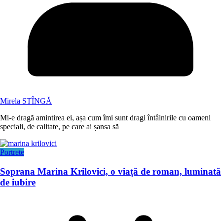
Mirela STÎNGĂ
Mi-e dragă amintirea ei, așa cum îmi sunt dragi întâlnirile cu oameni
speciali, de calitate, pe care ai șansa să
Portrete
Soprana Marina Krilovici, o viață de roman, luminată
de iubire