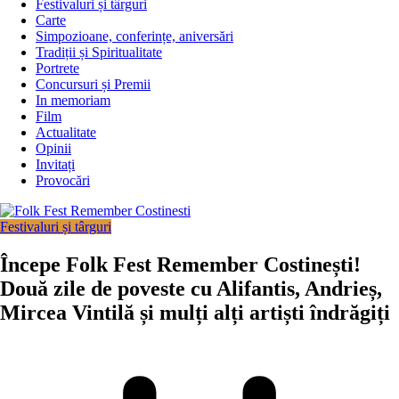
Festivaluri și târguri
Carte
Simpozioane, conferințe, aniversări
Tradiții și Spiritualitate
Portrete
Concursuri și Premii
In memoriam
Film
Actualitate
Opinii
Invitați
Provocări
Festivaluri și târguri
Începe Folk Fest Remember Costinești!
Două zile de poveste cu Alifantis, Andrieș,
Mircea Vintilă și mulți alți artiști îndrăgiți