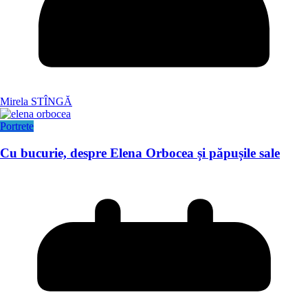
Mirela STÎNGĂ
Portrete
Cu bucurie, despre Elena Orbocea și păpușile sale