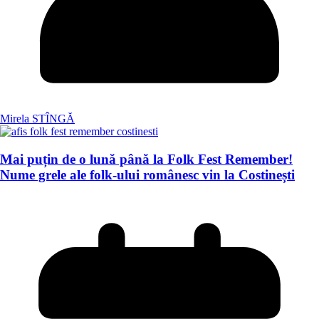
Mirela STÎNGĂ
Mai puțin de o lună până la Folk Fest Remember!
Nume grele ale folk-ului românesc vin la Costinești