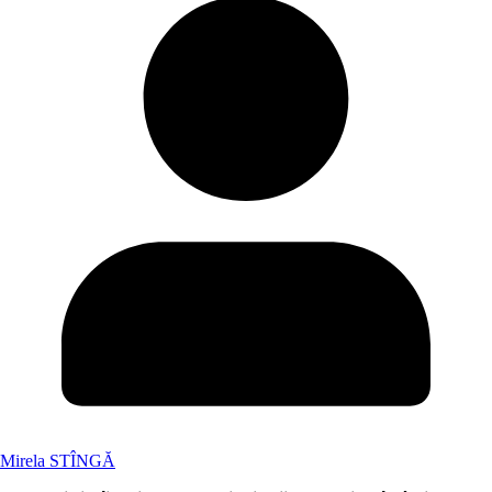
Mirela STÎNGĂ