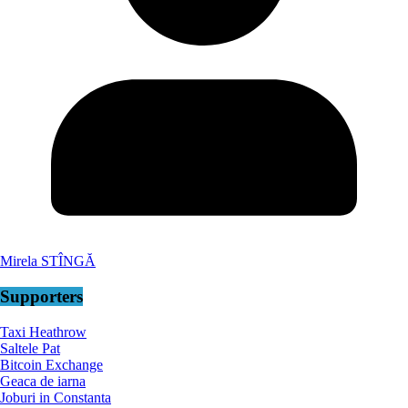
Mirela STÎNGĂ
Supporters
Taxi Heathrow
Saltele Pat
Bitcoin Exchange
Geaca de iarna
Joburi in Constanta