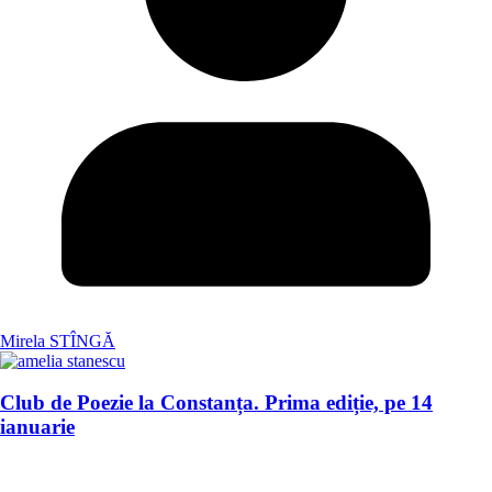
Mirela STÎNGĂ
Club de Poezie la Constanța. Prima ediție, pe 14
ianuarie