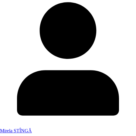
Mirela STÎNGĂ