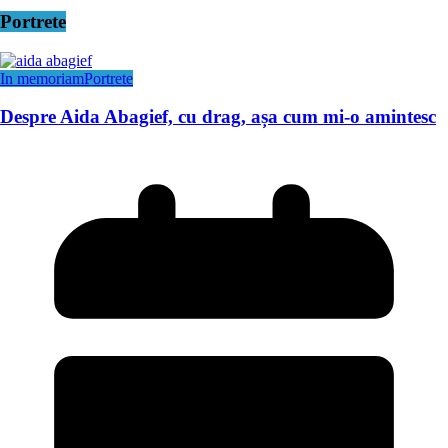
Portrete
In memoriam
Portrete
Despre Aida Abagief, cu drag, așa cum mi-o amintesc