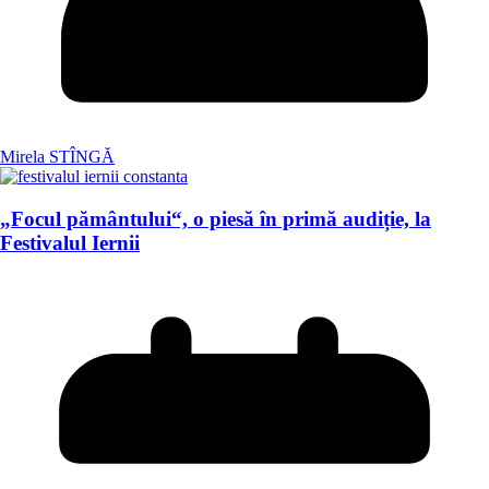
Mirela STÎNGĂ
„Focul pământului“, o piesă în primă audiție, la
Festivalul Iernii