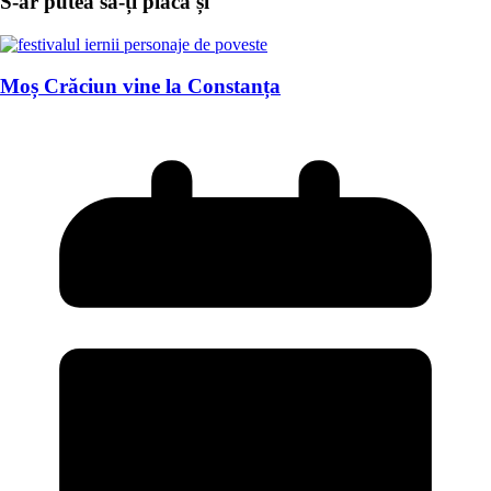
S-ar putea să-ți placă și
Moș Crăciun vine la Constanța