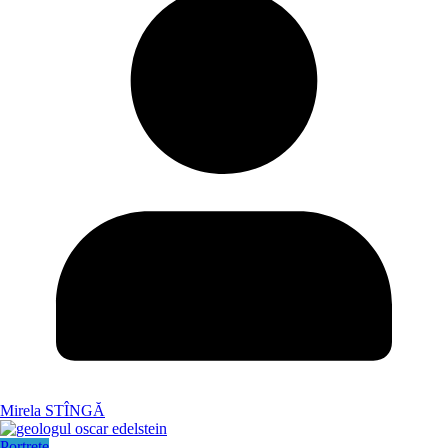
Mirela STÎNGĂ
Portrete