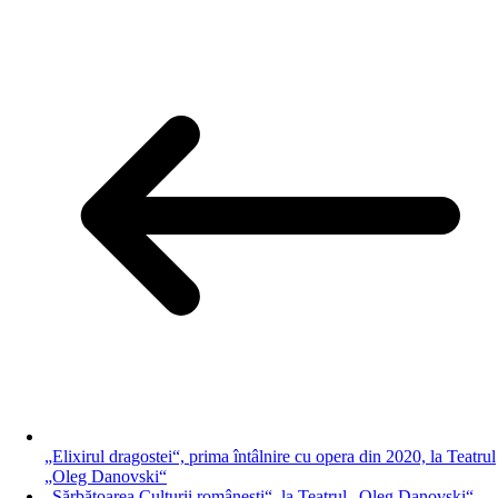
„Elixirul dragostei“, prima întâlnire cu opera din 2020, la Teatrul
„Oleg Danovski“
„Sărbătoarea Culturii românești“, la Teatrul „Oleg Danovski“