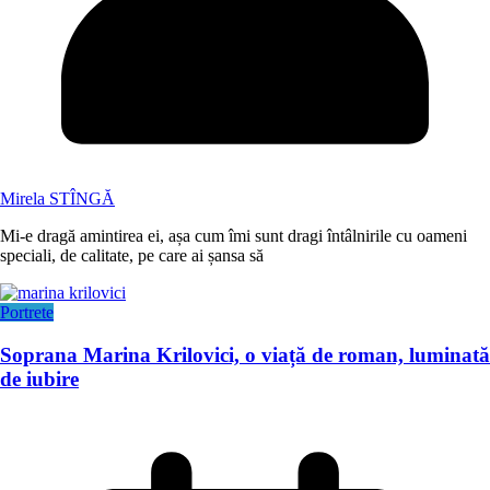
Mirela STÎNGĂ
Mi-e dragă amintirea ei, așa cum îmi sunt dragi întâlnirile cu oameni
speciali, de calitate, pe care ai șansa să
Portrete
Soprana Marina Krilovici, o viață de roman, luminată
de iubire