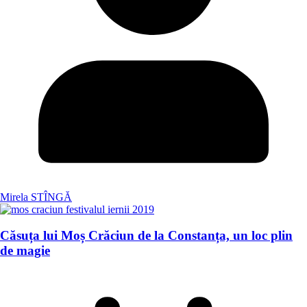
Mirela STÎNGĂ
Căsuța lui Moș Crăciun de la Constanța, un loc plin
de magie