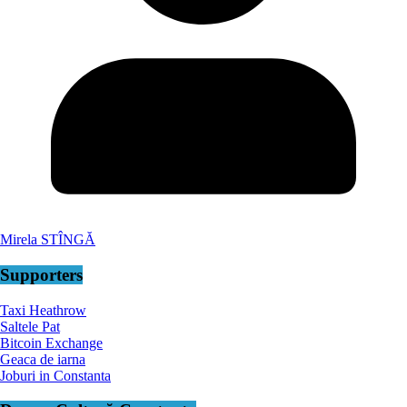
Mirela STÎNGĂ
Supporters
Taxi Heathrow
Saltele Pat
Bitcoin Exchange
Geaca de iarna
Joburi in Constanta