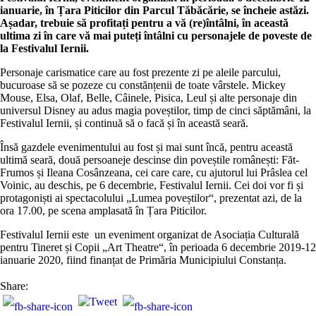
ianuarie, în Țara Piticilor din Parcul Tăbăcărie, se încheie astăzi.
Așadar, trebuie să profitați pentru a vă (re)întâlni, în această
ultima zi în care vă mai puteți întâlni cu personajele de poveste de
la Festivalul Iernii.
Personaje carismatice care au fost prezente zi pe aleile parcului,
bucuroase să se pozeze cu constănțenii de toate vârstele. Mickey
Mouse, Elsa, Olaf, Belle, Câinele, Pisica, Leul și alte personaje din
universul Disney au adus magia poveștilor, timp de cinci săptămâni, la
Festivalul Iernii, și continuă să o facă și în această seară.
Însă gazdele evenimentului au fost și mai sunt încă, pentru această
ultimă seară, două persoaneje descinse din poveștile românești: Făt-
Frumos și Ileana Cosânzeana, cei care care, cu ajutorul lui Prâslea cel
Voinic, au deschis, pe 6 decembrie, Festivalul Iernii. Cei doi vor fi și
protagoniști ai spectacolului „Lumea poveștilor“, prezentat azi, de la
ora 17.00, pe scena amplasată în Țara Piticilor.
Festivalul Iernii este un eveniment organizat de Asociația Culturală
pentru Tineret și Copii „Art Theatre“, în perioada 6 decembrie 2019-12
ianuarie 2020, fiind finanțat de Primăria Municipiului Constanța.
Share: