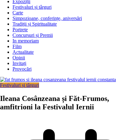
Expoziții
Festivaluri și târguri
Carte
Simpozioane, conferințe, aniversări
Tradiții și Spiritualitate
Portrete
Concursuri și Premii
In memoriam
Film
Actualitate
Opinii
Invitați
Provocări
Festivaluri și târguri
Ileana Cosânzeana și Făt-Frumos,
amfitrioni la Festivalul Iernii