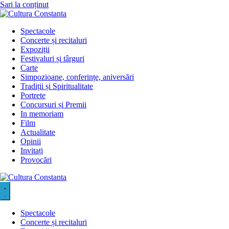
Sari la conținut
Spectacole
Concerte și recitaluri
Expoziții
Festivaluri și târguri
Carte
Simpozioane, conferințe, aniversări
Tradiții și Spiritualitate
Portrete
Concursuri și Premii
In memoriam
Film
Actualitate
Opinii
Invitați
Provocări
Spectacole
Concerte și recitaluri