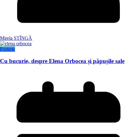
Mirela STÎNGĂ
Portrete
Cu bucurie, despre Elena Orbocea și păpușile sale