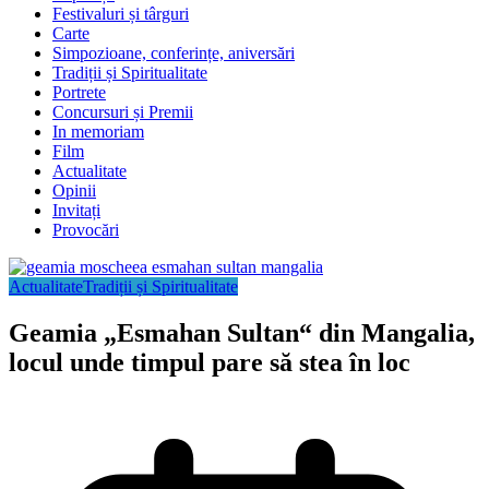
Festivaluri și târguri
Carte
Simpozioane, conferințe, aniversări
Tradiții și Spiritualitate
Portrete
Concursuri și Premii
In memoriam
Film
Actualitate
Opinii
Invitați
Provocări
Actualitate
Tradiții și Spiritualitate
Geamia „Esmahan Sultan“ din Mangalia,
locul unde timpul pare să stea în loc