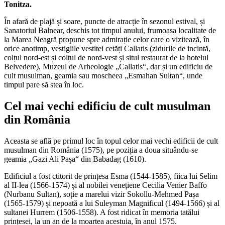
Tonitza.
În afară de plajă și soare, puncte de atracție în sezonul estival, și
Sanatoriul Balnear, deschis tot timpul anului, frumoasa localitate de
la Marea Neagră propune spre admirație celor care o vizitează, în
orice anotimp, vestigiile vestitei cetăți Callatis (zidurile de incintă,
colțul nord-est și colțul de nord-vest și situl restaurat de la hotelul
Belvedere), Muzeul de Arheologie „Callatis“, dar și un edificiu de
cult musulman, geamia sau moscheea „Esmahan Sultan“, unde
timpul pare să stea în loc.
Cel mai vechi edificiu de cult musulman
din România
Aceasta se află pe primul loc în topul celor mai vechi edificii de cult
musulman din România (1575), pe poziția a doua situându-se
geamia „Gazi Ali Pașa“ din Babadag (1610).
Edificiul a fost ctitorit de prințesa Esma (1544-1585), fiica lui Selim
al II-lea (1566-1574) și al nobilei venețiene Cecilia Venier Baffo
(Nurbanu Sultan), soție a marelui vizir Sokollu-Mehmed Pașa
(1565-1579) și nepoată a lui Suleyman Magnificul (1494-1566) și al
sultanei Hurrem (1506-1558). A fost ridicat în memoria tatălui
prințesei, la un an de la moartea acestuia, în anul 1575.