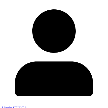
Mirela STÎNGĂ