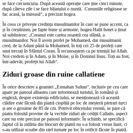
se face circumcizia. După această operație care ține cinci minute,
după câteva zile i se face băiatului o nuntă. Cununiile religioase se
fac acasă, la mireasă“, a precizat hogea.
În ceea ce privește credința musulmanilor în care se pune accent, ca
și în creștinism, pe fapte bune și armonie, hogea Halil Ismet a ținut
să sublinieze: „Coranul este cartea noastră cea sfântă, a
musulmanilor. Noi îl avem profet pe Mohamed, dar musulmanii
cred, de la Adam până la Mohamed, în toți cei 25 de profeți care
sunt trecuți în Sfântul Coran. Îi recunoaștem ca pe trimișii lui Allah.
Noi credem și în Adam, și în Moise, și în Domnul Iisus. Toți au fost,
într-adevăr, profeții lui Allah“.
Ziduri groase din ruine callatiene
În orice descriere a geamiei „Esmahan Sultan“, inclusiv pe cea care
apare pe panoul albastru care informează turistul, în română și
engleză, despre existența edificiului, se menționează că această
clădire este făcută din piatră cioplită pe loc de meșterii pietrari turci
și are o grosime de 85 de cm. Potrivit obiceiului vremii, se pare că
piatra folosită provine de la vechile ziduri ale cetății Callatis, aspect
care nu este precizat pe panoul informativ. În schimb, se specifică
faptul că la zidăria din blocuri de piatră nu s-a folosit vreun liant, ci
s-au utilizat scoabe din oțel turnate pe loc în orificii făcute în piatră.