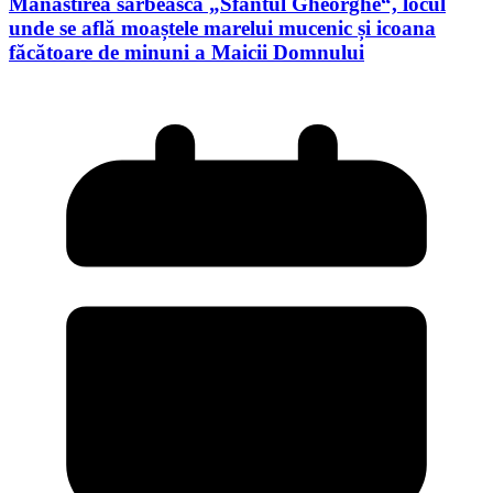
Mănăstirea sârbească „Sfântul Gheorghe“, locul
unde se află moaștele marelui mucenic și icoana
făcătoare de minuni a Maicii Domnului