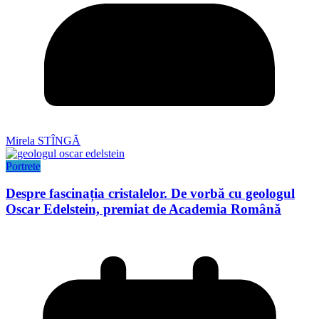
Mirela STÎNGĂ
Portrete
Despre fascinația cristalelor. De vorbă cu geologul
Oscar Edelstein, premiat de Academia Română