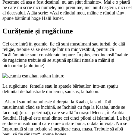
Pesemne că așa a fost destinul, nu am știut dinainte». Mai e o piatră
pe care nu scrie nici numele, nici prenume, nici anul nașterii, nici cel
al decesului. Atâta scrie: «Azi e rândul meu, mâine e rândul tău»,
spune bătrânul hoge Halil Ismet.
Curățenie și rugăciune
Cei care intră în geamie, fie că sunt musulmani sau turiști, de altă
religie, trebuie să se descalțe într-un mic vestibul, pentru că
încălțămintele sunt considerate impure. În plus, credincioșii înainte
de rugăciune trebuie să se supună spălării rituale a mâinii și
picioarelor (abluțiune).
La rugăciune, femeile stau în spatele bărbaților, într-un spațiu
delimitat de balustrade din lemn, sau sus, la balcon.
„Altarul sau mihrabul este îndreptat la Kaaba, la sud. Toți
musulmanii când se închină, se închină cu fața la Kaaba, unde se
face hajj (n.r. – pelerinaj), care se află în orașul Mecca, în Arabia
Saudită. Hajj-ul este unul dintre cei cinci piloni ai islamului. La hajj
se duce musulmanul care o are o stare bună, o dată în viață. Nu se
împrumută și nu trebuie să neglijeze casa, masa. Trebuie să aibă
bani, să fie sănătos“, spune hogea.