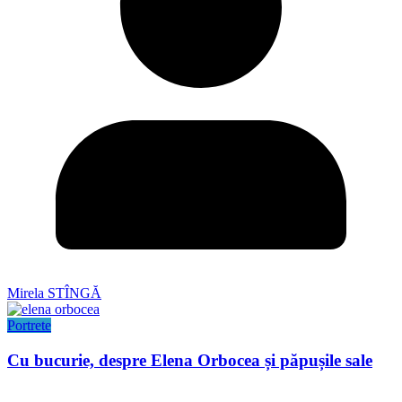
Mirela STÎNGĂ
Portrete
Cu bucurie, despre Elena Orbocea și păpușile sale