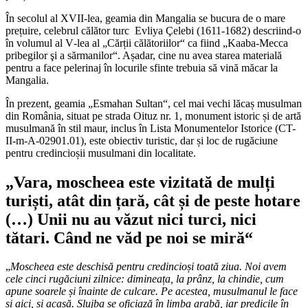
În secolul al XVII-lea, geamia din Mangalia se bucura de o mare
prețuire, celebrul călător turc Evliya Çelebi (1611-1682) descriind-o
în volumul al V‑lea al „Cărții călătoriilor“ ca fiind „Kaaba-Mecca
pribegilor şi a sărmanilor“. Așadar, cine nu avea starea materială
pentru a face pelerinaj în locurile sfinte trebuia să vină măcar la
Mangalia.
În prezent, geamia „Esmahan Sultan“, cel mai vechi lăcaș musulman
din România, situat pe strada Oituz nr. 1, monument istoric și de artă
musulmană în stil maur, inclus în Lista Monumentelor Istorice (CT-
II-m-A-02901.01), este obiectiv turistic, dar și loc de rugăciune
pentru credincioșii musulmani din localitate.
„Vara, moscheea este vizitată de mulți
turiști, atât din țară, cât și de peste hotare
(…) Unii nu au văzut nici turci, nici
tătari. Când ne văd pe noi se miră“
„
Moscheea este deschisă pentru credincioși toată ziua. Noi avem
cele cinci rugăciuni zilnice: dimineața, la prânz, la chindie, cum
apune soarele și înainte de culcare. Pe acestea, musulmanul le face
și aici, și acasă. Slujba se oficiază în limba arabă, iar predicile în