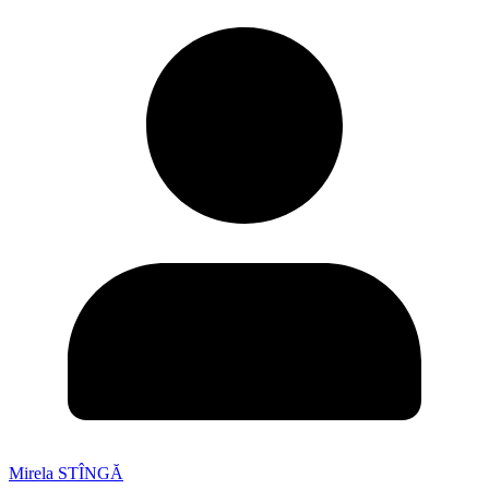
Mirela STÎNGĂ