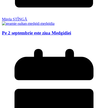
Mirela STÎNGĂ
Pe 2 septembrie este ziua Medgidiei