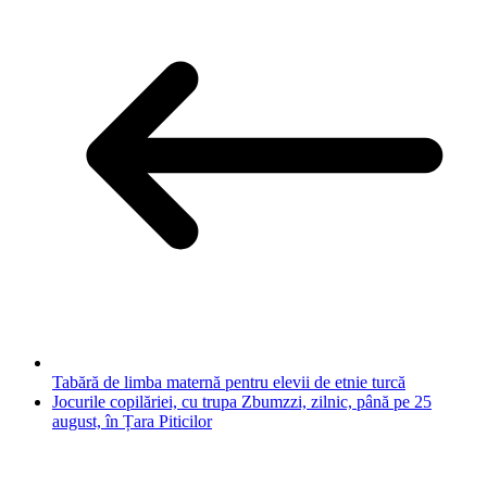
Tabără de limba maternă pentru elevii de etnie turcă
Jocurile copilăriei, cu trupa Zbumzzi, zilnic, până pe 25
august, în Țara Piticilor