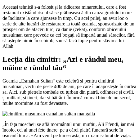
Aceeași tehnică s-a folosit și la ridicarea minaretului, care a fost
restaurat existând riscul să se prăbușească din cauza gradului mare
de înclinare la care ajunsese în timp. Cu acel prilej, au avut loc o
serie de alte lucrări de restaurare la toată geamia, sponsorizate de un
prosper om de afaceri turc, ca danie (zekat), conform obiceiului
musulman care prevede ca cei bogați să împartă anual săracilor, fără
să aștepte nimic în schimb, sau să facă fapte pentru slăvirea lui
Allah.
Lecția din cimitir: „Azi e rândul meu,
mâine e rândul tău“
Geamia „Esmahan Sultan“ este celebră și pentru cimitirul
musulman, vechi de peste 400 de ani, pe care îl adăpostește în curtea
sa. Aici, sub pietrele tombale cu turban din piatră, odihnesc și civili,
și militari, și tineri, dar și bătrâni. În urmă cu mai bine de un secol,
multe morminte au fost devastate.
„În fața moscheii se află mormântul unui muftiu, Ali Efendi, iar mai
încolo, cel al unei fete tinere, pe a cărei piatră funerară scrie în
osmanlî turcă: «Am venit pe lumea asta, nu m-am săturat de viață.