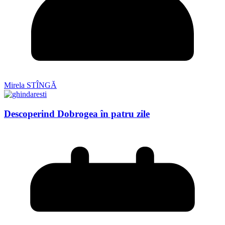
Mirela STÎNGĂ
Descoperind Dobrogea în patru zile