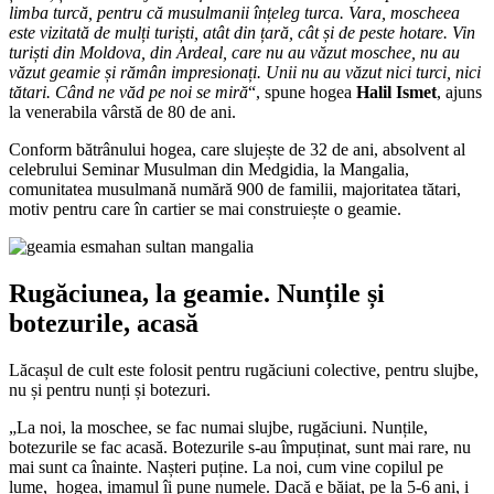
limba turcă, pentru că musulmanii înțeleg turca. Vara, moscheea
este vizitată de mulți turiști, atât din țară, cât și de peste hotare. Vin
turiști din Moldova, din Ardeal, care nu au văzut moschee, nu au
văzut geamie și rămân impresionați. Unii nu au văzut nici turci, nici
tătari. Când ne văd pe noi se miră
“, spune hogea
Halil Ismet
, ajuns
la venerabila vârstă de 80 de ani.
Conform bătrânului hogea, care slujește de 32 de ani, absolvent al
celebrului Seminar Musulman din Medgidia, la Mangalia,
comunitatea musulmană numără 900 de familii, majoritatea tătari,
motiv pentru care în cartier se mai construiește o geamie.
Rugăciunea, la geamie. Nunțile și
botezurile, acasă
Lăcașul de cult este folosit pentru rugăciuni colective, pentru slujbe,
nu și pentru nunți și botezuri.
„La noi, la moschee, se fac numai slujbe, rugăciuni. Nunțile,
botezurile se fac acasă. Botezurile s-au împuținat, sunt mai rare, nu
mai sunt ca înainte. Nașteri puține. La noi, cum vine copilul pe
lume, hogea, imamul îi pune numele. Dacă e băiat, pe la 5-6 ani, i