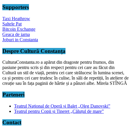
Supporters
Taxi Heathrow
Saltele Pat
Bitcoin Exchange
Geaca de iarna
Joburi in Constanta
Despre Cultură Constanța
CulturaConstanta.ro a apărut din dragoste pentru frumos, din
pasiune pentru scris și din respect pentru cei care au făcut din
Cultură un stil de viață, pentru cei care strălucesc în lumina scenei,
ca și pentru cei care trudesc în culise, în săli de repetiții, în ateliere de
creație sau în fața paginii de hârtie și a pânzei albe. Mirela STÎNGĂ
Parteneri
Teatrul Național de Operă și Balet „Oleg Danovski”
Teatrul pentru Copii și Tineret „Căluțul de mare”
Contact