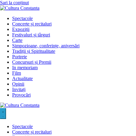
Sari la conținut
Spectacole
Concerte și recitaluri
Expoziții
Festivaluri și târguri
Carte
Simpozioane, conferințe, aniversări
Tradiții și Spiritualitate
Portrete
Concursuri și Premii
In memoriam
Film
Actualitate
Opinii
Invitați
Provocări
Spectacole
Concerte și recitaluri