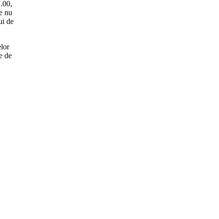
7.00,
re nu
ui de
elor
ne de