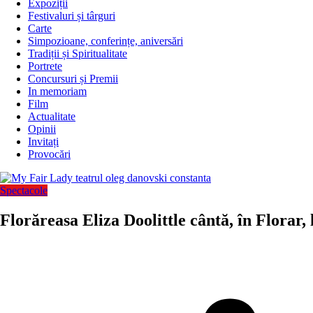
Expoziții
Festivaluri și târguri
Carte
Simpozioane, conferințe, aniversări
Tradiții și Spiritualitate
Portrete
Concursuri și Premii
In memoriam
Film
Actualitate
Opinii
Invitați
Provocări
Spectacole
Florăreasa Eliza Doolittle cântă, în Florar,