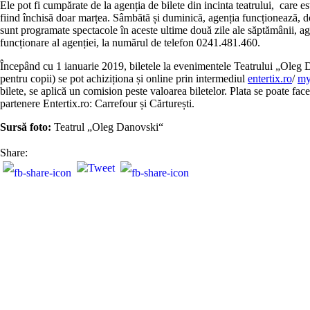
Ele pot fi cumpărate de la agenția de bilete din incinta teatrului, care est
fiind închisă doar marțea. Sâmbătă și duminică, agenția funcționează, doa
sunt programate spectacole în aceste ultime două zile ale săptămânii, ag
funcționare al agenției, la numărul de telefon 0241.481.460.
Începând cu 1 ianuarie 2019, biletele la evenimentele Teatrului „Oleg Da
pentru copii) se pot achiziționa și online prin intermediul
entertix.ro
/
my
bilete, se aplică un comision peste valoarea biletelor. Plata se poate fa
partenere Entertix.ro: Carrefour și Cărturești.
Sursă foto:
Teatrul „Oleg Danovski“
Share: