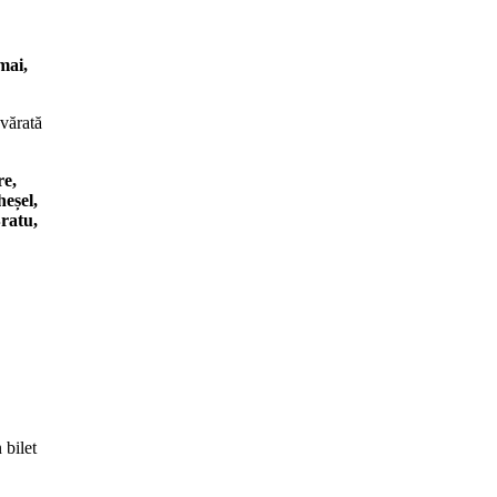
mai,
evărată
re,
eșel,
ratu,
 bilet