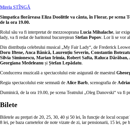
Mirela STÎNGĂ
Simpatica florăreasa Eliza Doolittle va cânta, în Florar, pe scena
de la ora 19.00.
Rolul său va fi interpretat de mezzosoprana
Lucia Mihalache
, iar exi
lady, va fi redat de baritonul bucureștean
Stefan Popov
. Lor li se vor 
Din distribuția celebrului musical „My Fair Lady“, de Frederick Leowe
Doru Iftene, Anca Bănică, Laurențiu Severin, Constantin Botezat
Silvia Simionescu, Marian Irimia, Robert Safta, Raluca Dărăban, 
Georgiana Medeleanu
și
Ștefan Lepădatu
.
Conducerea muzicală a spectacolului este asigurată de maestrul
Gheorg
Regia spectacolului este semnată de
Alice Barb
, scenografia de
Adria
Duminică, de la ora 19.00, pe scena Teatrului „Oleg Danovski“ va fi 
Bilete
Biletele au preţuri de 20, 25, 30, 40 și 50 lei, în funcţie de locul ocupat 
8 lei, pe baza carnetelor de note vizate de zi, iar pensionarii, 15 lei, pe