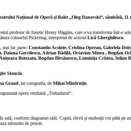
 Teatrului Național de Operă și Balet „Oleg Danovski“, sâmbătă, 11 
gentul profesor de fonetic Henry Higgins, care o va transforma într-o ad
alătura colonelul Pickering, interpretat de actorul
Lică Gherghilescu
.
, mai fac parte:
Constantin Acsinte, Cristina Oprean, Gabriela Dob
u, Daiana Gavrilescu, Adrian Bădilă, Octavian Minea , Bogdan Och
Anișoara Botezatu, Bogdan Bîrsănescu, Luminița Cristea, Iulian B
he Stanciu
.
na Grand
, iar coregrafia, de
Mihai Mîndruțiu
.
programată opera verdiană „Trubadurul“.
în sală, conform diagramei sălii. Copiii, elevii și studenții vor plăti pe un
 baza talonului de pensie.