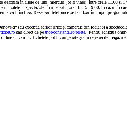
e deschisă în zilele de luni, miercuri, joi și vineri, între orele 11.00 și 1
r în zilele în spectacole, în intervalul orar 18.15-19.00. În cazul în ca
enția va fi închisă. Rezervări telefonice se fac doar în timpul programul
novski“ (cu excepția serilor lirice și camerale din foaier și a spectacol
ticket.ro
sau direct de pe
tnobconstanta.ro/bilete/
. Pentru achiziția onli
ce online cu cardul. Tichetele pot fi cumpărate și din rețeaua de magazine