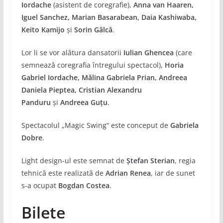
Iordache
(asistent de coregrafie),
Anna van Haaren,
Iguel Sanchez, Marian Basarabean, Daia Kashiwaba,
Keito Kamijo
și
Sorin Gâlcă
.
Lor li se vor alătura dansatorii
Iulian Ghencea
(care
semnează coregrafia întregului spectacol),
Horia
Gabriel Iordache, Mălina Gabriela Prian, Andreea
Daniela Pieptea, Cristian Alexandru
Panduru
şi
Andreea Guțu
.
Spectacolul „Magic Swing“ este conceput de
Gabriela
Dobre
.
Light design-ul este semnat de
Ștefan Sterian
, regia
tehnică este realizată de
Adrian Renea
, iar de sunet
s-a ocupat
Bogdan Costea
.
Bilete