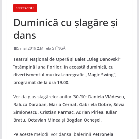
SPECTACOLE
Duminică cu șlagăre și
dans
5 mai 2019
Mirela STÎNGĂ
Teatrul Național de Operă și Balet „Oleg Danovski“
întâmpină luna flo
rilo
r, în această duminică, cu
divertismentul muzical-coregrafic „Magic Swing“,
programat de la ora 19.00.
Vor da glas şlagărelor anilor ’30-’60: Da
niela Vlădescu,
Raluca Dărăban, Maria Cernat, Gabriela Dobre, Silvia
Simionescu, Cristian Parmac, Adrian Pîrlea, Iulian
Bratu, Octavian Minea
şi
Bogdan Ocheşel
.
Pe aceste melodii vor dansa: balerinii
Petronela