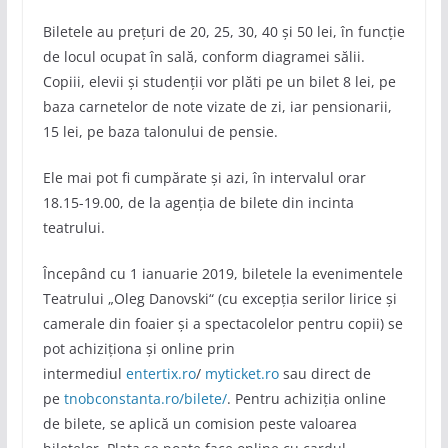
Biletele au preţuri de 20, 25, 30, 40 și 50 lei, în funcţie
de locul ocupat în sală, conform diagramei sălii.
Copiii, elevii și studenții vor plăti pe un bilet 8 lei, pe
baza carnetelor de note vizate de zi, iar pensionarii,
15 lei, pe baza talonului de pensie.
Ele mai pot fi cumpărate și azi, în intervalul orar
18.15-19.00, de la agenția de bilete din incinta
teatrului.
Începând cu 1 ianuarie 2019, biletele la evenimentele
Teatrului „Oleg Danovski“ (cu excepția serilor lirice și
camerale din foaier și a spectacolelor pentru copii) se
pot achiziționa și online prin
intermediul
entertix.ro
/
myticket.ro
sau direct de
pe
tnobconstanta.ro/bilete/
. Pentru achiziția online
de bilete, se aplică un comision peste valoarea