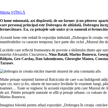
Mirela STÎNGĂ
O lume minunată, azi dispărută, de un farmec și un pitoresc apart
care personaj principal este Dobrogea de altădată, Dobrogea înce
fermecătoare. Ea, cu peisajele sale unice și cu oamenii ei fermecători
Această lume este redată în expoziția intitulată „Dobrogea în creația «mi
manifestărilor cu caracter temporar, face parte din ciclul „Muzeul din d
Lucrările care reflectă frumusețea de poveste a tărâmului dintre ape s
marelui Alexandru Ciucurencu,
Nina Batali, Marius Bunescu, Georg
Bălțatu, Geo Cardaș, Dan Ialomițeanu, Gheorghe Manea, Constan
Tarasov
.
Multe peisaje surprind farmecul Balcicului de care s-au îndrăgostit atâți a
spre cer, turci și fes, siluete de turcoaice învăluite în veșminte lungi, pâ
toamnei… Toate se regăsesc în această expoziție prin care Muzeul de Artă
de azi. Printre peisajele naturale se află și peisaje urbane, cu valoare 
Marius Bunescu.
Imaginea folosită pentru afișul expoziției „Dobrogea în creația «micilo