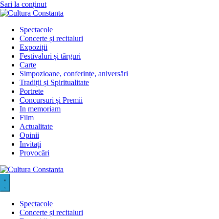
Sari la conținut
Spectacole
Concerte și recitaluri
Expoziții
Festivaluri și târguri
Carte
Simpozioane, conferințe, aniversări
Tradiții și Spiritualitate
Portrete
Concursuri și Premii
In memoriam
Film
Actualitate
Opinii
Invitați
Provocări
Spectacole
Concerte și recitaluri