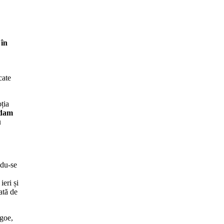
 în
cate
oția
Adam
u
ndu-se
eri și
ată de
agoe,