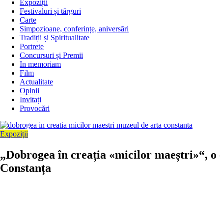
Expoziții
Festivaluri și târguri
Carte
Simpozioane, conferințe, aniversări
Tradiții și Spiritualitate
Portrete
Concursuri și Premii
In memoriam
Film
Actualitate
Opinii
Invitați
Provocări
Expoziții
„Dobrogea în creația «micilor maeștri»“, o
Constanța