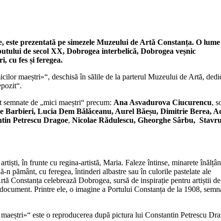
e, este prezentată pe simezele Muzeului de Artă Constanța. O lume
putului de secol XX, Dobrogea interbelică, Dobrogea veșnic
, cu fes și feregea.
cilor maeștri»“, deschisă în sălile de la parterul Muzeului de Artă, dedi
epozit“.
unt semnate de „mici maeștri“ precum:
Ana Asvadurova Ciucurencu
, s
e Barbieri, Lucia Dem Bălăceanu, Aurel Băeșu, Dimitrie Berea, 
tin Petrescu Dragoe
,
Nicolae Rădulescu, Gheorghe Sârbu, Stavr
rtiști, în frunte cu regina-artistă, Maria. Faleze întinse, minarete înălțâ
nă-n pământ, cu feregea, întinderi albastre sau în culorile pastelate ale
 Constanța celebrează Dobrogea, sursă de inspirație pentru artiștii de i
de document. Printre ele, o imagine a Portului Constanța de la 1908, semn
r maeștri»“ este o reproducerea după pictura lui Constantin Petrescu Dr