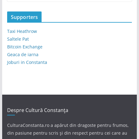
Supporters
Taxi Heathrow
Saltele Pat
Bitcoin Exchange
Geaca de iarna
Joburi in Constanta
Despre Cultură Constanța
CulturaConstanta.ro a apărut din dragoste pentru frumos,
din pasiune pentru scris și din respect pentru cei care au