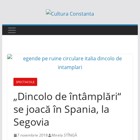
Sari
la
conținut
SPECTACOLE
„Dincolo de întâmplări“
se joacă în Spania, la
Segovia
7 noiembrie 2018
Mirela STÎNGĂ