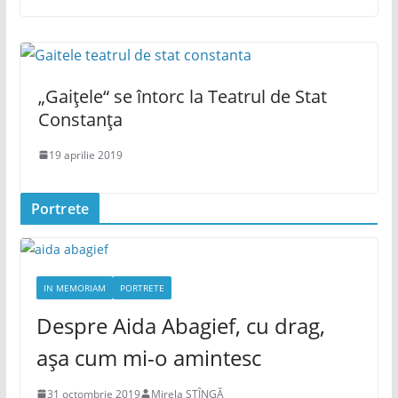
„Gaițele“ se întorc la Teatrul de Stat
Constanța
19 aprilie 2019
Portrete
IN MEMORIAM
PORTRETE
Despre Aida Abagief, cu drag,
așa cum mi-o amintesc
31 octombrie 2019
Mirela STÎNGĂ