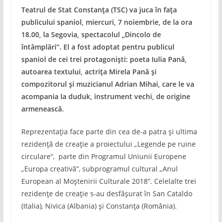
Teatrul de Stat Constanța (TSC) va juca în fața
publicului spaniol, miercuri, 7 noiembrie, de la ora
18.00, la Segovia, spectacolul „Dincolo de
întâmplări“. El a fost adoptat pentru publicul
spaniol de cei trei protagoniști: poeta Iulia Pană,
autoarea textului, actrița Mirela Pană și
compozitorul și muzicianul Adrian Mihai, care le va
acompania la duduk, instrument vechi, de origine
armenească.
Reprezentația face parte din cea de-a patra și ultima
rezidență de creație a proiectului „Legende pe ruine
circulare“, parte din Programul Uniunii Europene
„Europa creativă”, subprogramul cultural „Anul
European al Moștenirii Culturale 2018“. Celelalte trei
rezidențe de creație s-au desfășurat în San Cataldo
(Italia), Nivica (Albania) și Constanța (România).