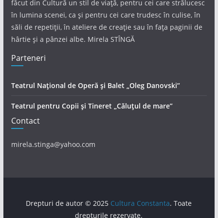
făcut din Cultură un stil de viață, pentru cei care strălucesc
în lumina scenei, ca și pentru cei care trudesc în culise, în
săli de repetiții, în ateliere de creație sau în fața paginii de
hârtie și a pânzei albe. Mirela STÎNGĂ
Parteneri
Teatrul Național de Operă și Balet „Oleg Danovski”
Teatrul pentru Copii și Tineret „Căluțul de mare”
Contact
mirela.stinga@yahoo.com
Drepturi de autor © 2025
Cultura Constanta
. Toate
drepturile rezervate.