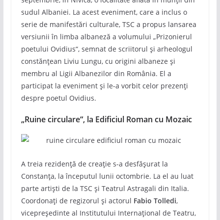
sudul Albaniei. La acest eveniment, care a inclus o
serie de manifestări culturale, TSC a propus lansarea
versiunii în limba albaneză a volumului „Prizonierul
poetului Ovidius“, semnat de scriitorul și arheologul
constănțean Liviu Lungu, cu origini albaneze și
membru al Ligii Albanezilor din România. El a
participat la eveniment și le-a vorbit celor prezenți
despre poetul Ovidius.
„Ruine circulare“, la Edificiul Roman cu Mozaic
A treia rezidență de creație s-a desfășurat la
Constanța, la începutul lunii octombrie. La el au luat
parte artişti de la TSC şi Teatrul Astragali din Italia.
Coordonați de regizorul şi actorul
Fabio Tolledi
,
vicepreşedinte al Institutului Internaţional de Teatru,