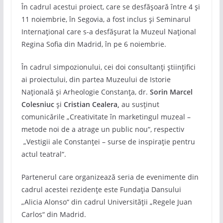
În cadrul acestui proiect, care se desfășoară între 4 și
11 noiembrie, în Segovia, a fost inclus și Seminarul
Internațional care s-a desfășurat la Muzeul Național
Regina Sofia din Madrid, în pe 6 noiembrie.
În cadrul simpozionului, cei doi consultanți științifici
ai proiectului, din partea Muzeului de Istorie
Națională și Arheologie Constanța, dr.
Sorin Marcel
Colesniuc
și
Cristian Cealera,
au susținut
comunicările „Creativitate în marketingul muzeal –
metode noi de a atrage un public nou“, respectiv
„Vestigii ale Constanței – surse de inspirație pentru
actul teatral“.
Partenerul care organizează seria de evenimente din
cadrul acestei rezidențe este Fundația Dansului
„Alicia Alonso“ din cadrul Universității „Regele Juan
Carlos“ din Madrid.