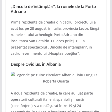
„Dincolo de întâmplări“, la ruinele de la Porto
Adriano
Prima rezidență de creația din cadrul proiectului a
avut loc pe 28 august, în Italia, provincia Lecce, lângă
ruinele sitului arheologic Porto Adriano din
localitatea San Cataldo. Cu aces prilej, TSC a
prezentat spectacolul „Dincolo de întâmplări“, în
cadrul evenimentului „Noaptea poeților“.
Despre Ovidius, în Albania
A doua rezidență de creație, la care au luat parte
operatorii culturali italieni, spanioli și români
(constănțeni), s-a desfășurat între 19 și 24
septembrie, în Nivica, o localitate aflată în munții din