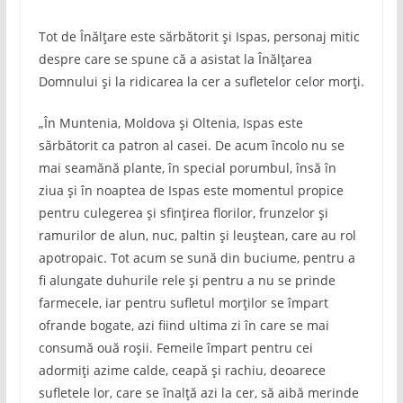
Tot de Înălțare este sărbătorit și Ispas, personaj mitic
despre care se spune că a asistat la Înălțarea
Domnului și la ridicarea la cer a sufletelor celor morți.
„În Muntenia, Moldova și Oltenia, Ispas este
sărbătorit ca patron al casei. De acum încolo nu se
mai seamănă plante, în special porumbul, însă în
ziua și în noaptea de Ispas este momentul propice
pentru culegerea și sfințirea florilor, frunzelor și
ramurilor de alun, nuc, paltin și leuștean, care au rol
apotropaic. Tot acum se sună din buciume, pentru a
fi alungate duhurile rele și pentru a nu se prinde
farmecele, iar pentru sufletul morților se împart
ofrande bogate, azi fiind ultima zi în care se mai
consumă ouă roșii. Femeile împart pentru cei
adormiți azime calde, ceapă și rachiu, deoarece
sufletele lor, care se înalță azi la cer, să aibă merinde