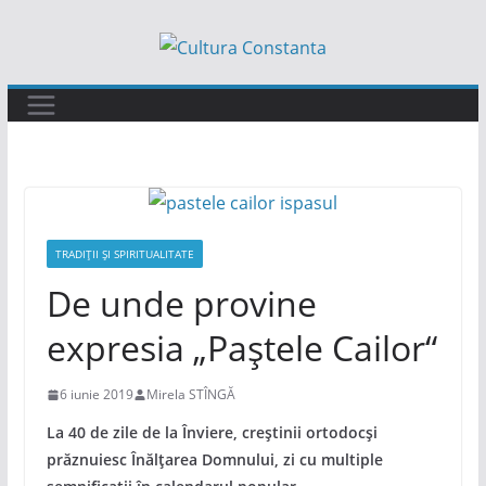
Sari
la
conținut
TRADIȚII ȘI SPIRITUALITATE
De unde provine
expresia „Paștele Cailor“
6 iunie 2019
Mirela STÎNGĂ
La 40 de zile de la Înviere, creștinii ortodocși
prăznuiesc Înălțarea Domnului, zi cu multiple