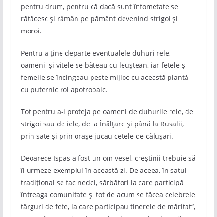
pentru drum, pentru că dacă sunt înfometate se
rătăcesc și rămân pe pământ devenind strigoi și
moroi.
Pentru a ține departe eventualele duhuri rele,
oamenii și vitele se băteau cu leuștean, iar fetele și
femeile se încingeau peste mijloc cu această plantă
cu puternic rol apotropaic.
Tot pentru a-i proteja pe oameni de duhurile rele, de
strigoi sau de iele, de la Înălțare și până la Rusalii,
prin sate și prin orașe jucau cetele de călușari.
Deoarece Ispas a fost un om vesel, creștinii trebuie să
îi urmeze exemplul în această zi. De aceea, în satul
tradițional se fac nedei, sărbători la care participă
întreaga comunitate și tot de acum se făcea celebrele
târguri de fete, la care participau tinerele de măritat“,