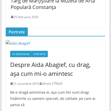
Târg de Mărțișoare la Muzeul de Artă
Populară Constanța
25 februarie 2020
Portrete
IN MEMORIAM
PORTRETE
Despre Aida Abagief, cu drag,
așa cum mi-o amintesc
31 octombrie 2019
Mirela STÎNGĂ
Mi-e dragă amintirea ei, așa cum îmi sunt dragi
întâlnirile cu oameni speciali, de calitate, pe care ai
șansa să