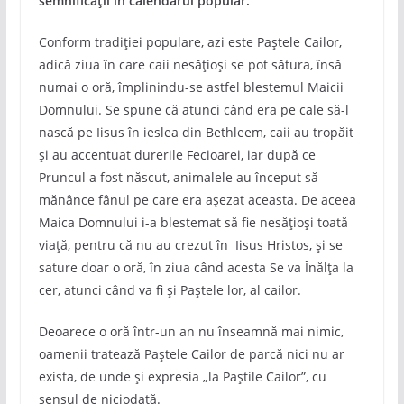
semnificații în calendarul popular.
Conform tradiției populare, azi este Paștele Cailor,
adică ziua în care caii nesățioși se pot sătura, însă
numai o oră, împlinindu-se astfel blestemul Maicii
Domnului. Se spune că atunci când era pe cale să-l
nască pe Iisus în ieslea din Bethleem, caii au tropăit
și au accentuat durerile Fecioarei, iar după ce
Pruncul a fost născut, animalele au început să
mănânce fânul pe care era așezat aceasta. De aceea
Maica Domnului i-a blestemat să fie nesățioși toată
viață, pentru că nu au crezut în Iisus Hristos, și se
sature doar o oră, în ziua când acesta Se va Înălța la
cer, atunci când va fi și Paștele lor, al cailor.
Deoarece o oră într-un an nu înseamnă mai nimic,
oamenii tratează Paștele Cailor de parcă nici nu ar
exista, de unde și expresia „la Paștile Cailor”, cu
sensul de niciodată.