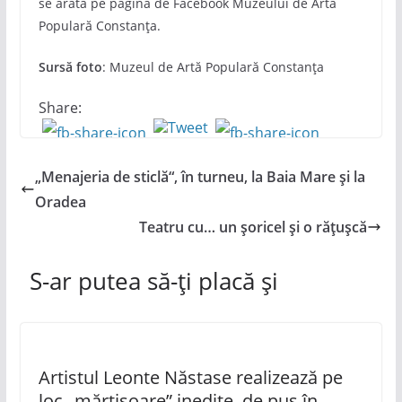
se arată pe pagina de Facebook Muzeului de Artă
Populară Constanța.
Sursă foto
: Muzeul de Artă Populară Constanța
Share:
„Menajeria de sticlă“, în turneu, la Baia Mare și la
Oradea
Teatru cu… un șoricel și o rățușcă
S-ar putea să-ți placă și
Artistul Leonte Năstase realizează pe
loc „mărțișoare” inedite, de pus în