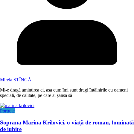
Mirela STÎNGĂ
Mi-e dragă amintirea ei, așa cum îmi sunt dragi întâlnirile cu oameni
speciali, de calitate, pe care ai șansa să
Portrete
Soprana Marina Krilovici, o viață de roman, luminată
de iubire