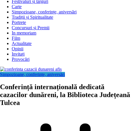
Festivaluri și târguri
Carte
Simpozioane, conferințe, aniversări
Tradiții și Spiritualitate
Portrete
Concursuri și Premii
In memoriam
Film
Actualitate
Opinii
Invitați
Provocări
Simpozioane, conferințe, aniversări
Conferință internațională dedicată
cazacilor dunăreni, la Biblioteca Județeană
Tulcea