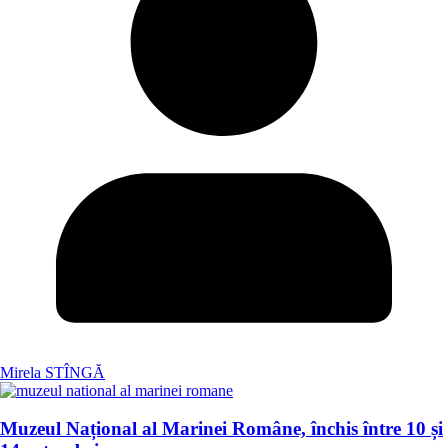
Mirela STÎNGĂ
Muzeul Național al Marinei Române, închis între 10 și