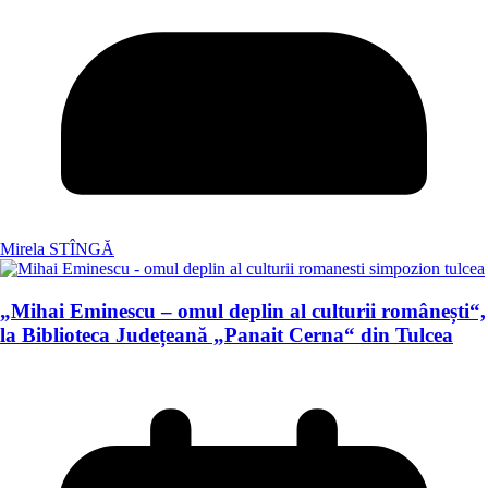
Mirela STÎNGĂ
„Mihai Eminescu – omul deplin al culturii românești“,
la Biblioteca Județeană „Panait Cerna“ din Tulcea