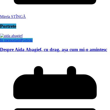
Mirela STÎNGĂ
Portrete
In memoriam
Portrete
Despre Aida Abagief, cu drag, așa cum mi-o amintesc