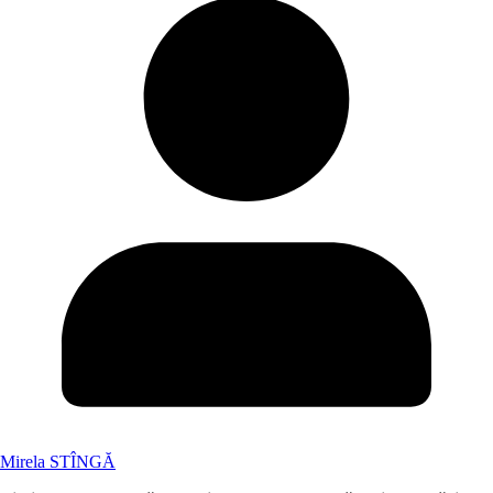
Mirela STÎNGĂ