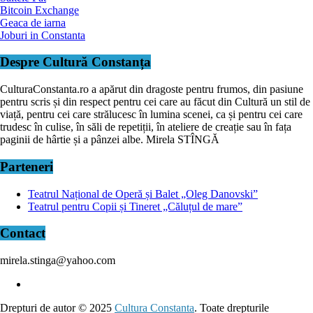
Bitcoin Exchange
Geaca de iarna
Joburi in Constanta
Despre Cultură Constanța
CulturaConstanta.ro a apărut din dragoste pentru frumos, din pasiune
pentru scris și din respect pentru cei care au făcut din Cultură un stil de
viață, pentru cei care strălucesc în lumina scenei, ca și pentru cei care
trudesc în culise, în săli de repetiții, în ateliere de creație sau în fața
paginii de hârtie și a pânzei albe. Mirela STÎNGĂ
Parteneri
Teatrul Național de Operă și Balet „Oleg Danovski”
Teatrul pentru Copii și Tineret „Căluțul de mare”
Contact
mirela.stinga@yahoo.com
Drepturi de autor © 2025
Cultura Constanta
. Toate drepturile