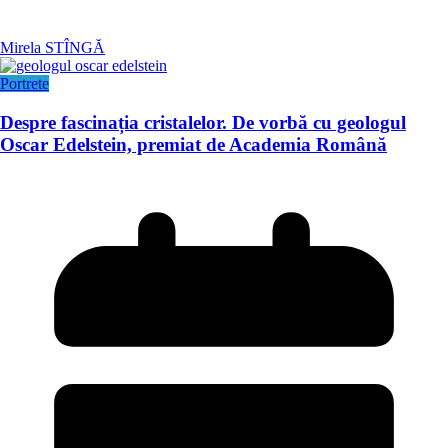
Mirela STÎNGĂ
Portrete
Despre fascinația cristalelor. De vorbă cu geologul
Oscar Edelstein, premiat de Academia Română