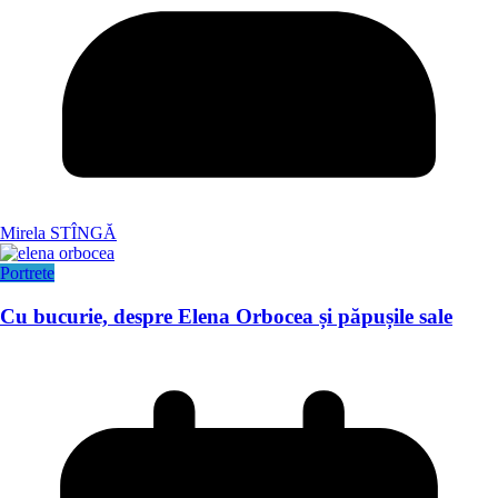
Mirela STÎNGĂ
Portrete
Cu bucurie, despre Elena Orbocea și păpușile sale