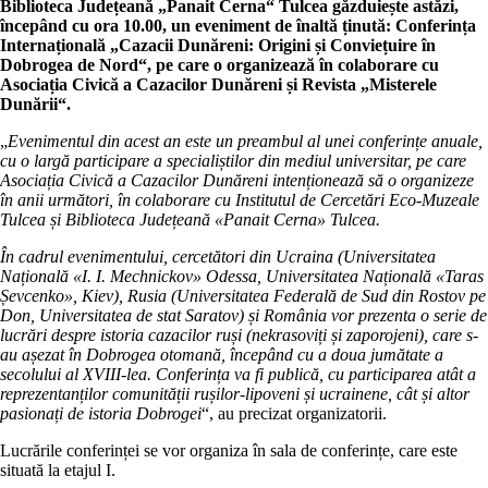
Biblioteca Județeană „Panait Cerna“ Tulcea găzduiește astăzi,
începând cu ora 10.00, un eveniment de înaltă ținută:
Conferința
Internațională „Cazacii Dunăreni: Origini și Conviețuire în
Dobrogea de Nord“, pe care o organizează în colaborare cu
Asociația Civică a Cazacilor Dunăreni și Revista „Misterele
Dunării“.
„
Evenimentul din acest an este un preambul al unei conferințe anuale,
cu o largă participare a specialiștilor din mediul universitar, pe care
Asociația Civică a Cazacilor Dunăreni intenționează să o organizeze
în anii următori, în colaborare cu Institutul de Cercetări Eco-Muzeale
Tulcea și Biblioteca Județeană
«
Panait Cerna
»
Tulcea.
În cadrul evenimentului, cercetători din Ucraina (Universitatea
Națională
«
I. I. Mechnickov
»
Odessa, Universitatea Națională
«
Taras
Șevcenko
»
, Kiev), Rusia (Universitatea Federală de Sud din Rostov pe
Don, Universitatea de stat Saratov) și România vor prezenta o serie de
lucrări despre istoria cazacilor ruși (nekrasoviți și zaporojeni), care s-
au așezat în Dobrogea otomană, începând cu a doua jumătate a
secolului al XVIII-lea. Conferința va fi publică, cu participarea atât a
reprezentanților comunității rușilor-lipoveni și ucrainene, cât și altor
pasionați de istoria Dobrogei
“, au precizat organizatorii.
Lucrările conferinței se vor organiza în sala de conferințe, care este
situată la etajul I.