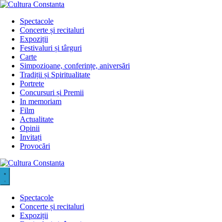
Sari
la
Spectacole
conținut
Concerte și recitaluri
Expoziții
Festivaluri și târguri
Carte
Simpozioane, conferințe, aniversări
Tradiții și Spiritualitate
Portrete
Concursuri și Premii
In memoriam
Film
Actualitate
Opinii
Invitați
Provocări
Spectacole
Concerte și recitaluri
Expoziții