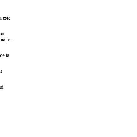
a este
 au
imație –
de la
t
ui