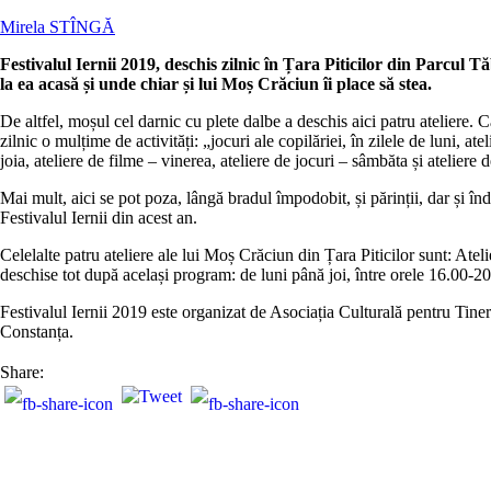
Mirela STÎNGĂ
Festivalul Iernii 2019, deschis zilnic în Țara Piticilor din Parcul 
la ea acasă și unde chiar și lui Moș Crăciun îi place să stea.
De altfel, moșul cel darnic cu plete dalbe a deschis aici patru ateliere.
zilnic o mulțime de activități: „jocuri ale copilăriei, în zilele de luni, a
joia, ateliere de filme – vinerea, ateliere de jocuri – sâmbăta și atelie
Mai mult, aici se pot poza, lângă bradul împodobit, și părinții, dar și în
Festivalul Iernii din acest an.
Celelalte patru ateliere ale lui Moș Crăciun din Țara Piticilor sunt: At
deschise tot după același program: de luni până joi, între orele 16.00-2
Festivalul Iernii 2019 este organizat de Asociația Culturală pentru Tiner
Constanța.
Share: