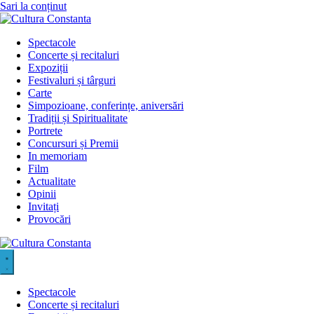
Sari la conținut
Spectacole
Concerte și recitaluri
Expoziții
Festivaluri și târguri
Carte
Simpozioane, conferințe, aniversări
Tradiții și Spiritualitate
Portrete
Concursuri și Premii
In memoriam
Film
Actualitate
Opinii
Invitați
Provocări
Spectacole
Concerte și recitaluri