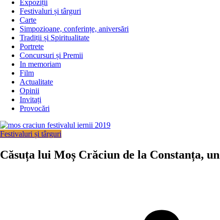
Expoziții
Festivaluri și târguri
Carte
Simpozioane, conferințe, aniversări
Tradiții și Spiritualitate
Portrete
Concursuri și Premii
In memoriam
Film
Actualitate
Opinii
Invitați
Provocări
Festivaluri și târguri
Căsuța lui Moș Crăciun de la Constanța, un