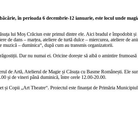
Tăbăcărie, în perioada 6 decembrie-12 ianuarie, este locul unde magi
 Căsuța lui Moș Crăciun este primul dintre ele. Aici bradul e împodobit și
teliere de dans – marțea, ateliere de turtă dulce – miercurea, ateliere de an
re de muzică – duminica“, după cum au transmis organizatorii.
drăgostiții. Dar nu numai ei. Oricine dorește să aibă o amintire frumoasă 
elierul de Artă, Atelierul de Magie și Căsuța cu Basme Românești. Ele sun
0.00 și de vineri până duminică, între orele 12.00-20.00.
et și Copii „Art Theatre“. Proiectul este finanțat de Primăria Municipiul