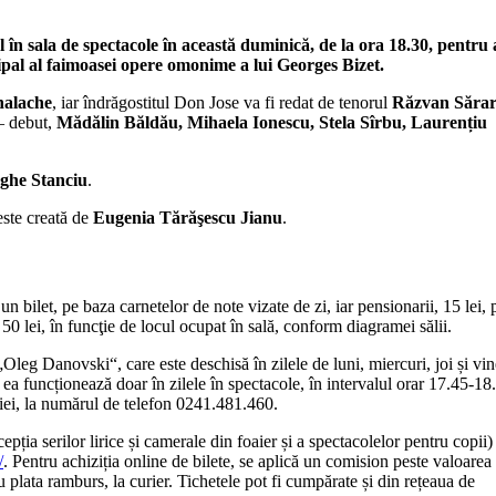
în sala de spectacole în această duminică, de la ora 18.30, pentru 
ipal al faimoasei opere omonime a lui Georges Bizet.
halache
, iar îndrăgostitul Don Jose va fi redat de tenorul
Răzvan Săra
 debut,
Mădălin Băldău, Mihaela Ionescu, Stela Sîrbu, Laurențiu
ghe Stanciu
.
este creată de
Eugenia Tărăşescu Jianu
.
 un bilet, pe baza carnetelor de note vizate de zi, iar pensionarii, 15 lei,
 50 lei, în funcţie de locul ocupat în sală, conform diagramei sălii.
„Oleg Danovski“, care este deschisă în zilele de luni, miercuri, joi și vin
 ea funcționează doar în zilele în spectacole, în intervalul orar 17.45-18
ției, la numărul de telefon 0241.481.460.
pția serilor lirice și camerale din foaier și a spectacolelor pentru copii)
/
. Pentru achiziția online de bilete, se aplică un comision peste valoarea
u plata ramburs, la curier. Tichetele pot fi cumpărate și din rețeaua de