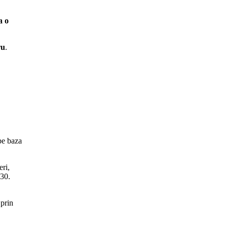
a o
ru
.
 pe baza
eri,
.30.
 prin