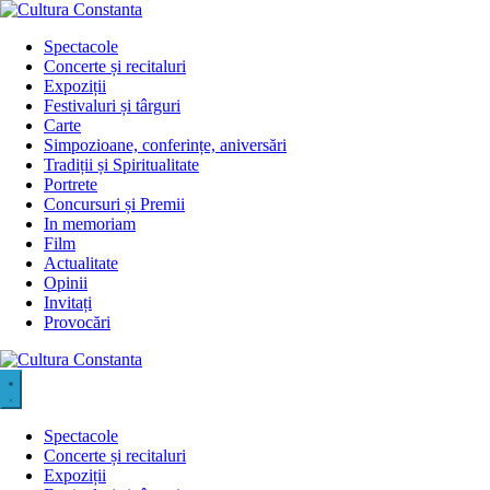
Sari
la
Spectacole
conținut
Concerte și recitaluri
Expoziții
Festivaluri și târguri
Carte
Simpozioane, conferințe, aniversări
Tradiții și Spiritualitate
Portrete
Concursuri și Premii
In memoriam
Film
Actualitate
Opinii
Invitați
Provocări
Spectacole
Concerte și recitaluri
Expoziții