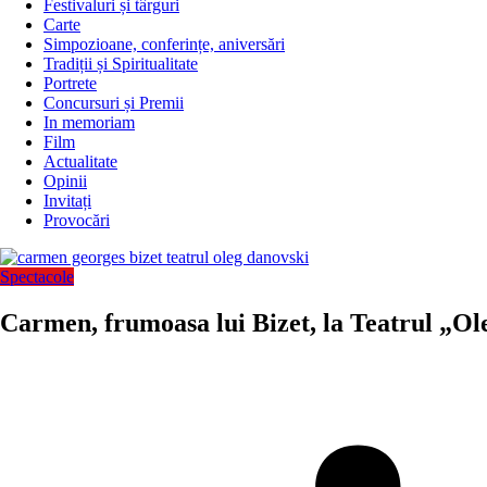
Festivaluri și târguri
Carte
Simpozioane, conferințe, aniversări
Tradiții și Spiritualitate
Portrete
Concursuri și Premii
In memoriam
Film
Actualitate
Opinii
Invitați
Provocări
Spectacole
Carmen, frumoasa lui Bizet, la Teatrul „O