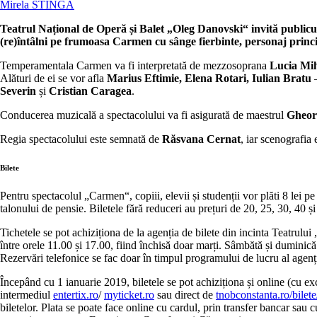
Mirela STÎNGĂ
Teatrul Național de Operă și Balet „Oleg Danovski“ invită publicul 
(re)întâlni pe frumoasa Carmen cu sânge fierbinte, personaj princ
Temperamentala Carmen va fi interpretată de mezzosoprana
Lucia Mi
Alături de ei se vor afla
Marius Eftimie, Elena Rotari, Iulian Bratu
–
Severin
și
Cristian Caragea
.
Conducerea muzicală a spectacolului va fi asigurată de maestrul
Gheor
Regia spectacolului este semnată de
Răsvana Cernat
, iar scenografia 
Bilete
Pentru spectacolul „Carmen“, copiii, elevii și studenții vor plăti 8 lei pe
talonului de pensie. Biletele fără reduceri au prețuri de 20, 25, 30, 40 și
Tichetele se pot achiziționa de la agenția de bilete din incinta Teatrului 
între orele 11.00 și 17.00, fiind închisă doar marți. Sâmbătă și duminică
Rezervări telefonice se fac doar în timpul programului de lucru al agen
Începând cu 1 ianuarie 2019, biletele se pot achiziționa și online (cu exce
intermediul
entertix.ro
/
myticket.ro
sau direct de
tnobconstanta.ro/bilete
biletelor. Plata se poate face online cu cardul, prin transfer bancar sau c