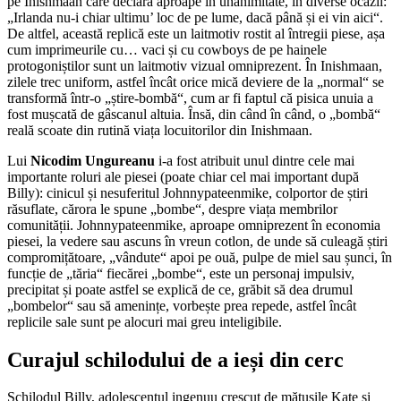
pe Inishmaan care declară aproape în unanimitate, în diverse ocazii:
„Irlanda nu-i chiar ultimu’ loc de pe lume, dacă până și ei vin aici“.
De altfel, această replică este un laitmotiv rostit al întregii piese, așa
cum imprimeurile cu… vaci și cu cowboys de pe hainele
protogoniștilor sunt un laitmotiv vizual omniprezent. În Inishmaan,
zilele trec uniform, astfel încât orice mică deviere de la „normal“ se
transformă într-o „știre-bombă“, cum ar fi faptul că pisica unuia a
fost mușcată de gâscanul altuia. Însă, din când în când, o „bombă“
reală scoate din rutină viața locuitorilor din Inishmaan.
Lui
Nicodim Ungureanu
i-a fost atribuit unul dintre cele mai
importante roluri ale piesei (poate chiar cel mai important după
Billy): cinicul și nesuferitul Johnnypateenmike, colportor de știri
răsuflate, cărora le spune „bombe“, despre viața membrilor
comunității. Johnnypateenmike, aproape omniprezent în economia
piesei, la vedere sau ascuns în vreun cotlon, de unde să culeagă știri
compromițătoare, „vândute“ apoi pe ouă, pulpe de miel sau șunci, în
funcție de „tăria“ fiecărei „bombe“, este un personaj impulsiv,
precipitat și poate astfel se explică de ce, grăbit să dea drumul
„bombelor“ sau să amenințe, vorbește prea repede, astfel încât
replicile sale sunt pe alocuri mai greu inteligibile.
Curajul schilodului de a ieși din cerc
Schilodul Billy, adolescentul ingenuu crescut de mătușile Kate și