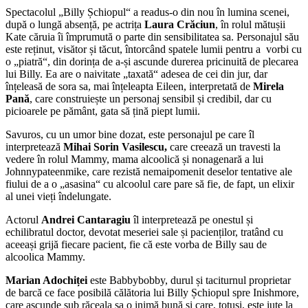
Spectacolul „Billy Șchiopul“ a readus-o din nou în lumina scenei,
după o lungă absență, pe actrița
Laura Crăciun
, în rolul mătușii
Kate căruia îi împrumută o parte din sensibilitatea sa. Personajul său
este reținut, visător și tăcut, întorcând spatele lumii pentru a vorbi cu
o „piatră“, din dorința de a-și ascunde durerea pricinuită de plecarea
lui Billy. Ea are o naivitate „taxată“ adesea de cei din jur, dar
înțeleasă de sora sa, mai înțeleapta Eileen, interpretată de
Mirela
Pană
, care construiește un personaj sensibil și credibil, dar cu
picioarele pe pământ, gata să țină piept lumii.
Savuros, cu un umor bine dozat, este personajul pe care îl
interpretează
Mihai Sorin Vasilescu,
care creează un travesti la
vedere în rolul Mammy, mama alcoolică și nonagenară a lui
Johnnypateenmike, care rezistă nemaipomenit deselor tentative ale
fiului de a o „asasina“ cu alcoolul care pare să fie, de fapt, un elixir
al unei vieți îndelungate.
Actorul
Andrei Cantaragiu
îl interpretează pe onestul și
echilibratul doctor, devotat meseriei sale și pacienților, tratând cu
aceeași grijă fiecare pacient, fie că este vorba de Billy sau de
alcoolica Mammy.
Marian Adochiței
este Babbybobby, durul și taciturnul proprietar
de barcă ce face posibilă călătoria lui Billy Șchiopul spre Inishmore,
care ascunde sub răceala sa o inimă bună și care, totuși, este iute la