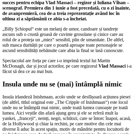
succes pentru echipa Vlad Massaci – regizor și Iuliana Vîlsan –
scenograf. Premiera din 1 iunie a fost precedată, cu o zi înainte,
de avanpremieră, cea de-a treia reprezentație având loc în
ultima zi a săptămânii ce abia s-a încheiat.
„Billy Șchiopul“ este un melanj de umor, candoare și tandrețe
ascuns sub o crustă groasă de cuvinte grosolane și cinice care au
rolul de a proteja un „miez“ sensibil, plin de umanitate. De altfel,
sub masca durității pe care o poartă aproape toate personajele se
ascund sensibilități nebănuite care abia la final se lasă cunoscute.
Spectacolul are forța pe care i-o imprimă textul lui Martin
McDonagh, dar și jocul actorilor, pe care regizorul
Vlad Massaci
i-a
făcut să dea ce au mai bun.
Insula unde nu se (mai) întâmplă nimic
Insula irlandeză Inishmaan, acolo unde se desfășoară acțiunea piesei
(de altfel, titlul original este „The Cripple of Inishmaan“) este locul
unde nu se întâmplă mai nimic, unde toată lumea cunoaște pe toată
lumea. Aici veștile din afară ajung greu și ele se referă mult la
yankei, „franceji“, nemți, negri, schilozi, care se întorc înapoi, acasă,
de la Hollywood și chiar la rechini, pe care motive din cele mai
diverse îi aduc în acest spațiu, motiv de mândrie pentru locuitorii de