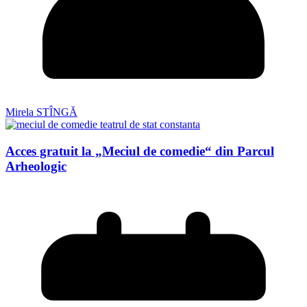
Mirela STÎNGĂ
Acces gratuit la „Meciul de comedie“ din Parcul
Arheologic