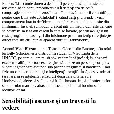
Eilleen, își ascunde durerea de a nu fi perceput așa cum este cu
adevărat (handicapul propriu-zis nu îl deranjează deloc în
comparație cu modul dureros în care îl tratează membrii comunității,
pentru care Billy este „Schilodul“) citind cărți și privind… vaci,
comportament luat în derâdere de membrii comunității plictisite din
Inishmaan. Însă, el, schilodul, crescut într-un mediu dur, este cel care
se hotărăște să iasă din cercul în care se învârte, pentru a-și găsi un
rost, ajungând la castingul din Inishmore printr-un tertip care țintește
direct spre sufletul bun al aparent durului Babbybobby.
Actorul
Vlad Bîrzanu
de la Teatrul „Odeon“ din București (în rolul
lui Billy Șchiopul este distribuit și studentul Vlad Lință de la
UNATC, pe care nu am reușit să-l vedem încă jucând) își dozează
excelent calitățile actoricești reușind să creeze un personaj complex
și convingător care ascunde sub propria fragilitate și handicapul său
fizic un caracter puternic și o inteligență ascuțită. Însă, deși vindecat
(așa lasă să se înțeleagă regizorul) după călătoria sa spre
Hoolywood, alege să se întoarcă în Inishmaan, leagănul suferințelor
și bucuriilor mărunte, atras de farmecul inefabil al locului și al
locuitorilor săi.
Sensibilități ascunse și un travesti la
vedere