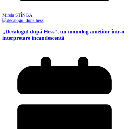
Mirela STÎNGĂ
„Decalogul după Hess“, un monolog amețitor într-o
interpretare incandescentă