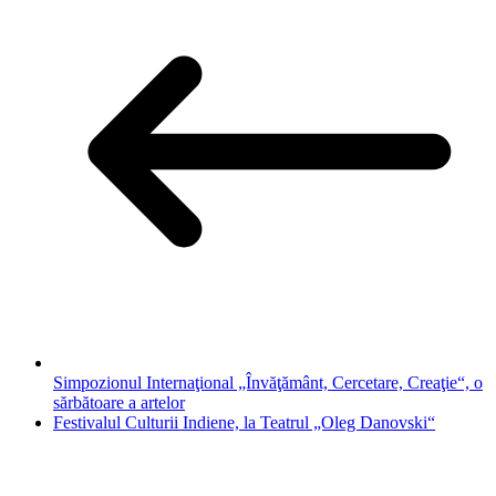
Simpozionul Internaţional „Învăţământ, Cercetare, Creaţie“, o
sărbătoare a artelor
Festivalul Culturii Indiene, la Teatrul „Oleg Danovski“