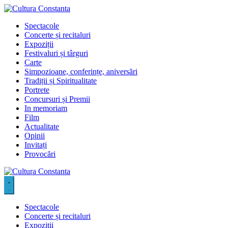
Sari
la
Spectacole
conținut
Concerte și recitaluri
Expoziții
Festivaluri și târguri
Carte
Simpozioane, conferințe, aniversări
Tradiții și Spiritualitate
Portrete
Concursuri și Premii
In memoriam
Film
Actualitate
Opinii
Invitați
Provocări
Spectacole
Concerte și recitaluri
Expoziții