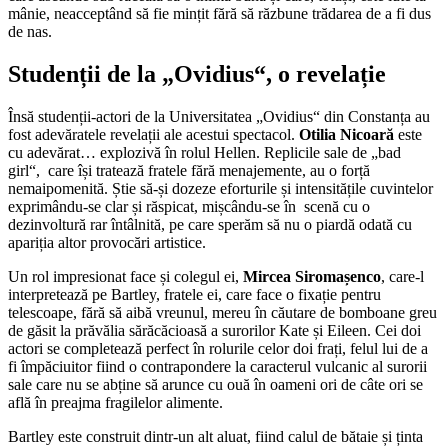
mânie, neacceptând să fie mințit fără să răzbune trădarea de a fi dus
de nas.
Studenții de la „Ovidius“, o revelație
Însă studenții-actori de la Universitatea „Ovidius“ din Constanța au
fost adevăratele revelații ale acestui spectacol.
Otilia Nicoară
este
cu adevărat… explozivă în rolul Hellen. Replicile sale de „bad
girl“, care își tratează fratele fără menajemente, au o forță
nemaipomenită. Știe să-și dozeze eforturile și intensitățile cuvintelor
exprimându-se clar și răspicat, mișcându-se în scenă cu o
dezinvoltură rar întâlnită, pe care sperăm să nu o piardă odată cu
apariția altor provocări artistice.
Un rol impresionat face și colegul ei,
Mircea Siromașenco
, care-l
interpretează pe Bartley, fratele ei, care face o fixație pentru
telescoape, fără să aibă vreunul, mereu în căutare de bomboane greu
de găsit la prăvălia sărăcăcioasă a surorilor Kate și Eileen. Cei doi
actori se completează perfect în rolurile celor doi frați, felul lui de a
fi împăciuitor fiind o contrapondere la caracterul vulcanic al surorii
sale care nu se abține să arunce cu ouă în oameni ori de câte ori se
află în preajma fragilelor alimente.
Bartley este construit dintr-un alt aluat, fiind calul de bătaie și ținta