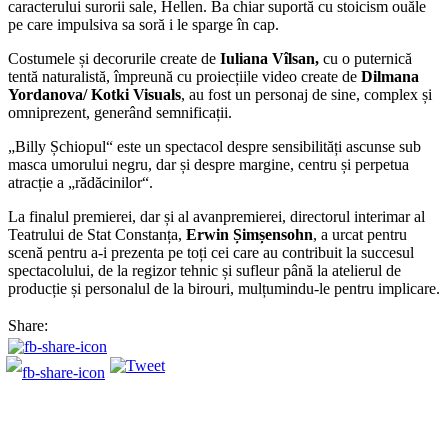
caracterului surorii sale, Hellen. Ba chiar suportă cu stoicism ouăle
pe care impulsiva sa soră i le sparge în cap.
Costumele și decorurile create de
Iuliana Vîlsan,
cu o puternică
tentă naturalistă, împreună cu proiecțiile video create de
Dilmana
Yordanova/ Kotki Visuals
, au fost un personaj de sine, complex și
omniprezent, generând semnificații.
„Billy Șchiopul“ este un spectacol despre sensibilități ascunse sub
masca umorului negru, dar și despre margine, centru și perpetua
atracție a „rădăcinilor“.
La finalul premierei, dar și al avanpremierei, directorul interimar al
Teatrului de Stat Constanța,
Erwin
Șimșensohn
, a urcat pentru
scenă pentru a-i prezenta pe toți cei care au contribuit la succesul
spectacolului, de la regizor tehnic și sufleur până la atelierul de
producție și personalul de la birouri, mulțumindu-le pentru implicare.
Share: