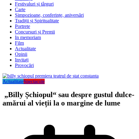
Festivaluri și târguri
Carte
Simpozioane, conferințe, aniversări
Tradiții și Spiritualitate
Portrete
Concursuri și Premii
In memoriam
Film
Actualitate
Opinii
Invitați
Provocări
Actualitate
Spectacole
„Billy Șchiopul“ sau despre gustul dulce-
amărui al vieții la o margine de lume