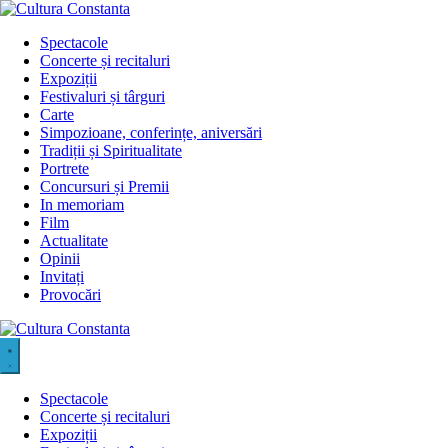
Sari
la
Spectacole
conținut
Concerte și recitaluri
Expoziții
Festivaluri și târguri
Carte
Simpozioane, conferințe, aniversări
Tradiții și Spiritualitate
Portrete
Concursuri și Premii
In memoriam
Film
Actualitate
Opinii
Invitați
Provocări
Spectacole
Concerte și recitaluri
Expoziții