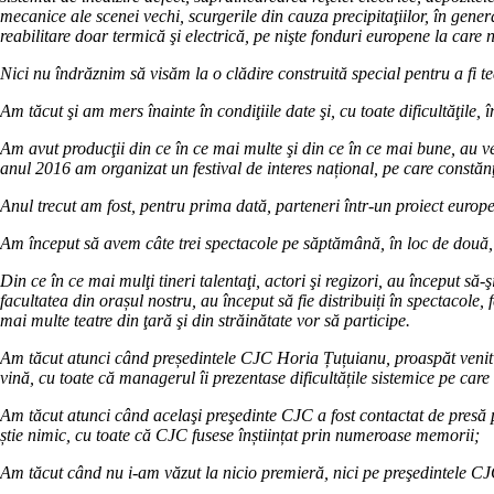
mecanice ale scenei vechi, scurgerile din cauza precipitaţiilor, în gener
reabilitare doar termică şi electrică, pe nişte fonduri europene la care
Nici nu îndrăznim să visăm la o clădire construită special pentru a fi t
Am tăcut şi am mers înainte în condiţiile date şi, cu toate dificultăţile, î
Am avut producţii din ce în ce mai multe şi din ce în ce mai bune, au ven
anul 2016 am organizat un festival de interes național, pe care constănţe
Anul trecut am fost, pentru prima dată, parteneri într-un proiect europ
Am început să avem câte trei spectacole pe săptămână, în loc de două, n
Din ce în ce mai mulţi tineri talentaţi, actori şi regizori, au început să-
facultatea din orașul nostru, au început să fie distribuiți în spectacole, fe
mai multe teatre din ţară şi din străinătate vor să participe.
Am tăcut atunci când președintele CJC Horia Țuțuianu, proaspăt venit p
vină, cu toate că managerul îi prezentase dificultățile sistemice pe care 
Am tăcut atunci când acelaşi preşedinte CJC a fost contactat de presă p
știe nimic, cu toate că CJC fusese înștiințat prin numeroase memorii;
Am tăcut când nu i-am văzut la nicio premieră, nici pe preşedintele CJC,