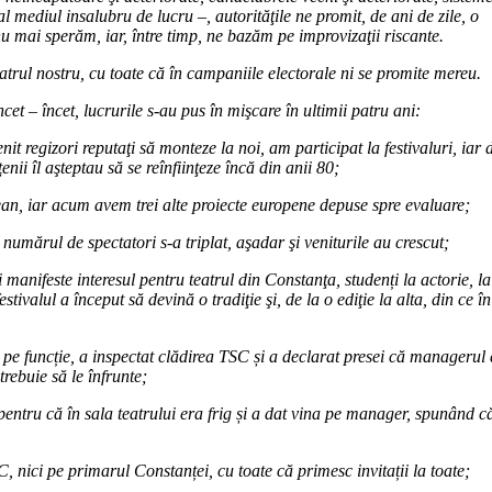
al mediul insalubru de lucru –, autorităţile ne promit, de ani de zile, o
 nu mai sperăm, iar, între timp, ne bazăm pe improvizaţii riscante.
eatrul nostru, cu toate că în campaniile electorale ni se promite mereu.
ncet – încet, lucrurile s-au pus în mişcare în ultimii patru ani:
it regizori reputaţi să monteze la noi, am participat la festivaluri, iar 
nii îl aşteptau să se reînfiinţeze încă din anii 80;
ean, iar acum avem trei alte proiecte europene depuse spre evaluare;
umărul de spectatori s-a triplat, aşadar şi veniturile au crescut;
şi manifeste interesul pentru teatrul din Constanţa, studenți la actorie, la
stivalul a început să devină o tradiţie şi, de la o ediţie la alta, din ce în
e funcție, a inspectat clădirea TSC și a declarat presei că managerul 
trebuie să le înfrunte;
entru că în sala teatrului era frig și a dat vina pe manager, spunând c
 nici pe primarul Constanței, cu toate că primesc invitații la toate;