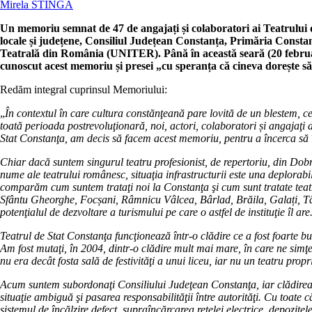
Mirela STÎNGĂ
Un memoriu semnat de 47 de angajați și colaboratori ai Teatrului d
locale și județene, Consiliul Județean Constanța, Primăria Constan
Teatrală din România (UNITER). Până în această seară (20 februar
cunoscut acest memoriu și presei „cu speranța că cineva dorește să a
Redăm integral cuprinsul Memoriului:
„
În contextul în care cultura constănţeană pare lovită de un blestem, ce 
toată perioada postrevoluţionară, noi, actori, colaboratori și angajaţi d
Stat Constanţa, am decis să facem acest memoriu, pentru a încerca să împ
Chiar dacă suntem singurul teatru profesionist, de repertoriu, din Dobro
nume ale teatrului românesc, situaţia infrastructurii este una deplorabilă
comparăm cum suntem trataţi noi la Constanţa şi cum sunt tratate teatre
Sfântu Gheorghe, Focșani, Râmnicu Vâlcea, Bârlad, Brăila, Galați, Târgov
potenţialul de dezvoltare a turismului pe care o astfel de instituţie îl are
Teatrul de Stat Constanţa funcţionează într-o clădire ce a fost foarte 
Am fost mutaţi, în 2004, dintr-o clădire mult mai mare, în care ne simţ
nu era decât fosta sală de festivităţi a unui liceu, iar nu un teatru propri
Acum suntem subordonaţi Consiliului Judeţean Constanţa, iar clădirea
situaţie ambiguă şi pasarea responsabilităţii între autorităţi. Cu toate
sistemul de încălzire defect, supraîncărcarea reţelei electrice, depozitel