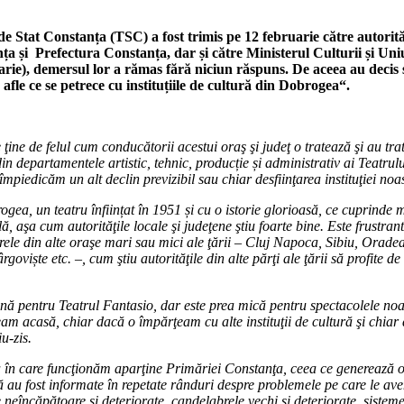
e Stat Constanța (TSC) a fost trimis pe 12 februarie către autorită
ța și Prefectura Constanța, dar și către Ministerul Culturii și Un
ie), demersul lor a rămas fără niciun răspuns. De aceea au decis 
fle ce se petrece cu instituțiile de cultură din Dobrogea“.
ţine de felul cum conducătorii acestui oraş şi judeţ o tratează şi au trat
in departamentele artistic, tehnic, producție și administrativ ai Teatrul
iedicăm un alt declin previzibil sau chiar desfiinţarea instituţiei noas
gea, un teatru înființat în 1951 și cu o istorie glorioasă, ce cuprinde 
, aşa cum autorităţile locale şi judeţene ştiu foarte bine. Este frustrant
le din alte oraşe mari sau mici ale ţării – Cluj Napoca, Sibiu, Oradea,
iște etc. –, cum ştiu autorităţile din alte părţi ale ţării să profite de
.
bună pentru Teatrul Fantasio, dar este prea mică pentru spectacolele noa
eam acasă, chiar dacă o împărţeam cu alte instituţii de cultură şi chiar
u-zis.
 în care funcţionăm aparţine Primăriei Constanţa, ceea ce generează 
 că au fost informate în repetate rânduri despre problemele pe care le av
e neîncăpătoare şi deteriorate, candelabrele vechi şi deteriorate, sisteme