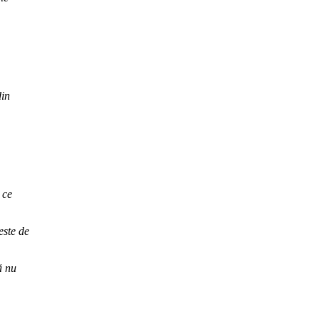
din
 ce
este de
ă nu