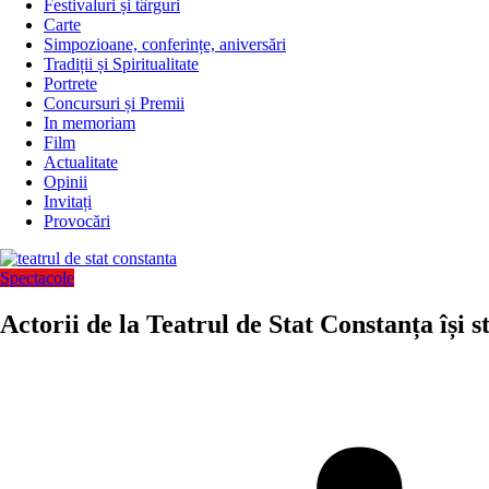
Festivaluri și târguri
Carte
Simpozioane, conferințe, aniversări
Tradiții și Spiritualitate
Portrete
Concursuri și Premii
In memoriam
Film
Actualitate
Opinii
Invitați
Provocări
Spectacole
Actorii de la Teatrul de Stat Constanța își 