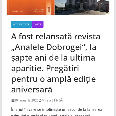
ACTUALITATE
CARTE
A fost relansată revista
„Analele Dobrogei“, la
șapte ani de la ultima
apariție. Pregătiri
pentru o amplă ediție
aniversară
30 ianuarie 2020
Mirela STÎNGĂ
În anul în care se împlinește un secol de la lansarea
primului număr al revistei „Analele Dobrogei“,