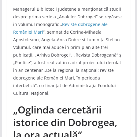
Managerul Bibliotecii Județene a menționat că studii
despre prima serie a „Analelor Dobrogei“ se regăsesc
în volumul monografic „
Reviste dobrogene ale
României Mari
“, semnat de Corina-Mihaela
Apostoleanu, Angela-Anca Dobre și Luminița Stelian.
Volumul, care mai aduce în prim-plan alte trei
publicații, „Arhiva Dobrogei“, „Revista Dobrogeană“ și
„Pontice“, a fost realizat în cadrul proiectului derulat
în an centenar „De la regional la național: reviste
dobrogene ale României Mari, în perioada
interbelică“, co-finanțat de Administrația Fondului
Cultural Național.
„Oglinda cercetării
istorice din Dobrogea,
la ora actuală“