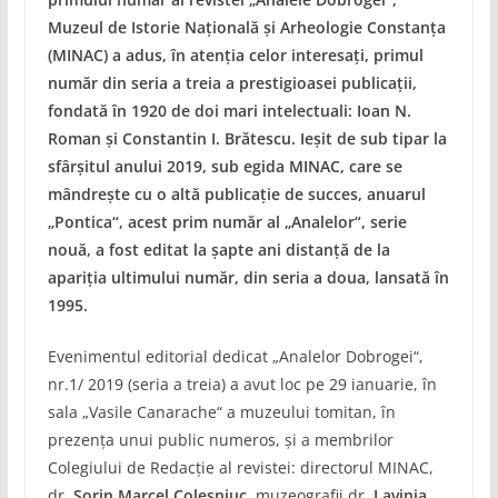
Muzeul de Istorie Națională și Arheologie Constanța
(MINAC) a adus, în atenția celor interesați, primul
număr din seria a treia a prestigioasei publicații,
fondată în 1920 de doi mari intelectuali: Ioan N.
Roman și Constantin I. Brătescu. Ieșit de sub tipar la
sfârșitul anului 2019, sub egida MINAC, care se
mândrește cu o altă publicație de succes, anuarul
„Pontica“, acest prim număr al „Analelor“, serie
nouă, a fost editat la șapte ani distanță de la
apariția
ultimului număr, din seria a doua, lansată în
1995.
Evenimentul editorial dedicat „Analelor Dobrogei“,
nr.1/ 2019 (seria a treia) a avut loc pe 29 ianuarie, în
sala „Vasile Canarache“ a muzeului tomitan, în
prezența unui public numeros, și a membrilor
Colegiului de Redacție al revistei: directorul MINAC,
dr.
Sorin Marcel Colesniuc
, muzeografii dr.
Lavinia