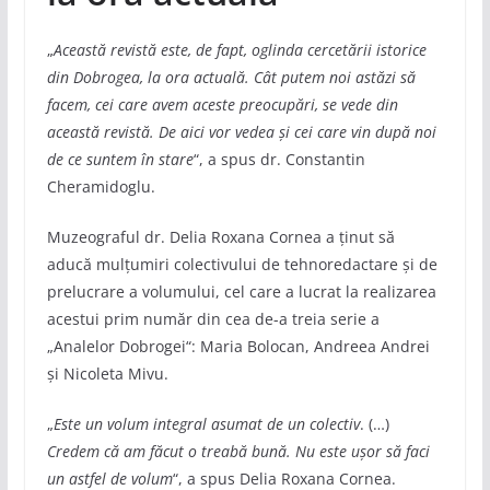
„
Această revistă este, de fapt, oglinda cercetării istorice
din Dobrogea, la ora actuală. Cât putem noi astăzi să
facem, cei care avem aceste preocupări, se vede din
această revistă. De aici vor vedea și cei care vin după noi
de ce suntem în stare
“, a spus dr. Constantin
Cheramidoglu.
Muzeograful dr. Delia Roxana Cornea a ținut să
aducă mulțumiri colectivului de tehnoredactare și de
prelucrare a volumului, cel care a lucrat la realizarea
acestui prim număr din cea de-a treia serie a
„Analelor Dobrogei“: Maria Bolocan, Andreea Andrei
și Nicoleta Mivu.
„
Este un volum integral asumat de un colectiv
. (…)
Credem că am făcut o treabă bună. Nu este ușor să faci
un astfel de volum
“, a spus Delia Roxana Cornea.