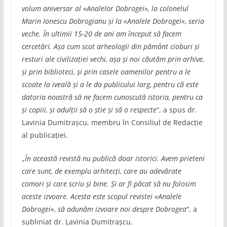
volum aniversar al «Analelor Dobrogei», la colonelul
Marin Ionescu Dobrogianu și la «Analele Dobrogei», seria
veche. În ultimii 15-20 de ani am început să facem
cercetări. Așa cum scot arheologii din pământ cioburi și
resturi ale civilizației vechi, așa și noi căutăm prin arhive,
și prin biblioteci, și prin casele oamenilor pentru a le
scoate la iveală și a le da publicului larg, pentru că este
datoria noastră să ne facem cunoscută istoria, pentru ca
și copiii, și adulții să o știe și să o respecte
“, a spus dr.
Lavinia Dumitrașcu, membru în Consiliul de Redacție
al publicației.
„
În această revistă nu publică doar istorici. Avem prieteni
care sunt, de exemplu arhitecți, care au adevărate
comori și care scriu și bine. Și ar fi păcat să nu folosim
aceste izvoare. Acesta este scopul revistei «Analele
Dobrogei», să adunăm izvoare noi despre Dobrogea
“, a
subliniat dr. Lavinia Dumitrașcu.