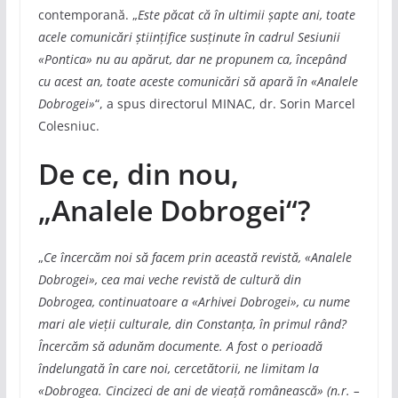
contemporană. „
Este păcat că în ultimii șapte ani, toate
acele comunicări științifice susținute în cadrul Sesiunii
«Pontica» nu au apărut, dar ne propunem ca, începând
cu acest an, toate aceste comunicări să apară în «Analele
Dobrogei»
“, a spus directorul MINAC, dr. Sorin Marcel
Colesniuc.
De ce, din nou,
„Analele Dobrogei“?
„
Ce încercăm noi să facem prin această revistă, «Analele
Dobrogei», cea mai veche revistă de cultură din
Dobrogea, continuatoare a «Arhivei Dobrogei», cu nume
mari ale vieții culturale, din Constanța, în primul rând?
Încercăm să adunăm documente. A fost o perioadă
îndelungată în care noi, cercetătorii, ne limitam la
«Dobrogea. Cincizeci de ani de vieață românească» (n.r. –