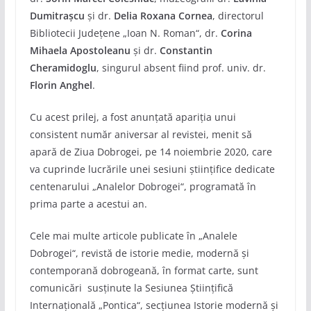
Dumitrașcu
și dr.
Delia Roxana Cornea
, directorul
Bibliotecii Județene „Ioan N. Roman“, dr.
Corina
Mihaela Apostoleanu
și dr.
Constantin
Cheramidoglu
, singurul absent fiind prof. univ. dr.
Florin Anghel
.
Cu acest prilej, a fost anunțată apariția unui
consistent număr aniversar al revistei, menit să
apară de Ziua Dobrogei, pe 14 noiembrie 2020, care
va cuprinde lucrările unei sesiuni științifice dedicate
centenarului „Analelor Dobrogei“, programată în
prima parte a acestui an.
Cele mai multe articole publicate în „Analele
Dobrogei“, revistă de istorie medie, modernă și
contemporană dobrogeană, în format carte, sunt
comunicări susținute la Sesiunea Științifică
Internațională „Pontica“, secțiunea Istorie modernă și